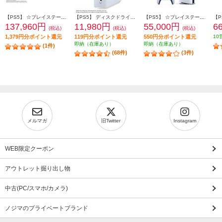
【PS5】 ☆プレイステーション5 Pro本体（N）
【PS5】 ディスクドライブ(Slimモデル用)
【PS5】 ☆プレイステーション5本体 デジタル・エディション 日本語専用 Console Language: Japanese only
137,960円
11,980円
55,000円
6
(税込)
(税込)
(税込)
1,379円分ポイント還元
119円分ポイント還元
550円分ポイント還元
10
即納（在庫あり）
即納（在庫あり）
(1件)
(68件)
(3件)
メルマガ
旧Twitter
Instagram
WEB限定クーポン
アウトレット掘り出し物
中古(PC/スマホ/カメラ)
ノジマのプライベートブランド