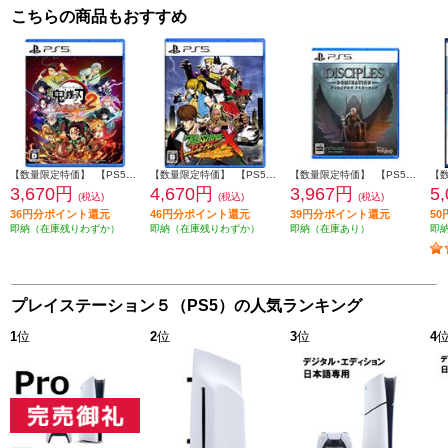
こちらの商品もおすすめ
【数量限定特価】 【PS5】 鬼滅の刃 ヒノカミ血風譚2 通常版（特典：みにきゃらイラスト マルチケース[4種セット]付き）
【数量限定特価】 【PS5】 RUSHING BEAT X (ラッシングビートエックス): Return Of Brawl Brothers 数量限定版
【数量限定特価】 【PS5】 ディサイプルズ ドミネーション デラックスエディション
3,670円
4,670円
3,967円
5
(税込)
(税込)
(税込)
36円分ポイント還元
46円分ポイント還元
39円分ポイント還元
5
即納（在庫残りわずか）
即納（在庫残りわずか）
即納（在庫あり）
即
プレイステーション５（PS5）の人気ランキング
1
位
2
位
3
位
4