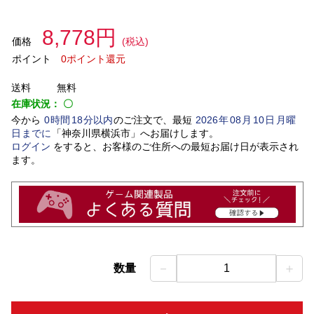
8,778円
価格
(税込)
ポイント
0ポイント還元
送料
無料
在庫状況：
〇
今から
0
時間
18
分以内
のご注文で、最短
2026
年
08
月
10
日
月曜
日
までに
「
神奈川県横浜市
」
へお届けします。
ログイン
をすると、お客様のご住所への最短お届け日が表示され
ます。
－
＋
数量
1