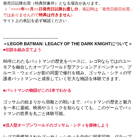
発売日以降出荷（特典対象外）となる場合があります。
（「
○○○○年○○月○○日発売日以降お渡し分
」表記時は「発売日前日出荷」
ではありませんので
特典は付きません
）
サイト上の表記を必ず確認ください
---------------------------------------------
＜LEGOR BATMAN: LEGACY OF THE DARK KNIGHTについて＞
■伝説を組み立てよう
86年にわたるバットマンの歴史をベースに、レゴRならではのユー
モアを融合したオープンワールド型アクションアドベンチャー。ブ
ルース・ウェインが影の同盟で修行を積み、ゴッサム・シティの守
護者バットマンへと成長していく壮大な物語を体験できます。
■バットマンの物語がこの1本でわかる
ゴッサムの始まりから宿敵との戦いまで、バットマンの歴史と魅力
を一本に凝縮。映画やコミックを知らなくても、このゲームでバッ
トマンの世界を丸ごと体験可能。
■没入型オープンワールドのゴッサム・シティを探検しよう
レゴで再構築されたゴッサム・シティを自由に探索可能。グラップ