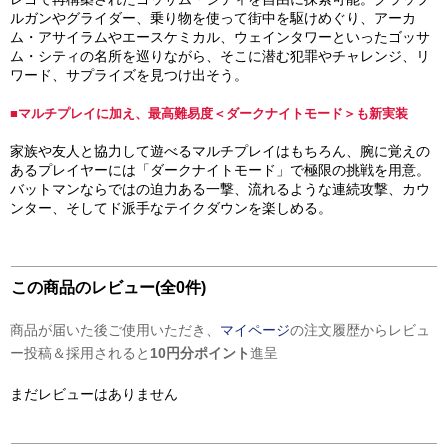
ルガンやグライダー、乗り物を使って街中を駆けめぐり、アーカ
ム・アサイラムやエースケミカル、ウェインタワーといったゴッサ
ム・シティの名所を巡りながら、そこに潜む犯罪やチャレンジ、リ
ワード、サプライズを見つけ出そう。
■マルチプレイに加え、最高難易度＜ダークナイトモード＞も新実装
家族や友人と協力して遊べるマルチプレイはもちろん、腕に覚えの
あるプレイヤーには「ダークナイトモード」で極限の挑戦を用意。
バットマンならではの迫力ある一撃、流れるような連続攻撃、カウ
ンター、そしてド派手なテイクダウンを楽しめる。
この商品のレビュー(全0件)
商品が届いた後ご使用いただき、
マイページ
の注文履歴からレビュ
ー投稿＆採用されると
10円分ポイント
進呈
まだレビューはありません