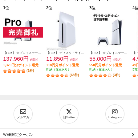
1
位
2
位
3
位
4
【PS5】 ☆プレイステーション5 Pro本体（N）
【PS5】 ディスクドライブ(Slimモデル用)
【PS5】 ☆プレイステーション5本体 デジタル・エディション 日本語専用 Console Language: Japanese only
【P
137,960円
11,850円
55,000円
4
(税込)
(税込)
(税込)
1,379円分ポイント還元
118円分ポイント還元
550円分ポイント還元
4
即納（在庫あり）
即納（在庫あり）
5営
(1件)
(68件)
(3件)
メルマガ
旧Twitter
Instagram
WEB限定クーポン