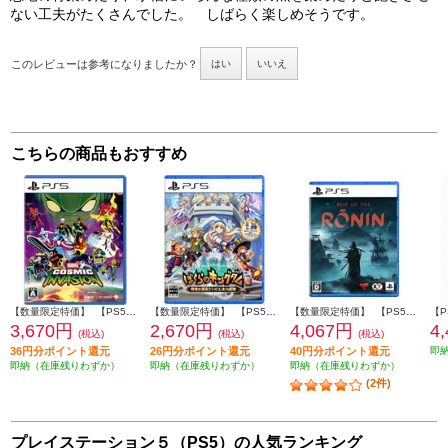
ない工夫がたくさんでした。 しばらく楽しめそうです。
このレビューは参考になりましたか？
はい
いいえ
こちらの商品もおすすめ
【数量限定特価】 【PS5】 MARVEL Cosmic Invasion(マーベル コズミック インベージョン)
【数量限定特価】 【PS5】 ぼくらのキングダム 時食む果実といにしえの魔物 通常版
【数量限定特価】 【PS5】 Rise of the Ronin(ライズ・オブ・ローニン) 通常版
3,670円
2,670円
4,067円
4
(税込)
(税込)
(税込)
36円分ポイント還元
26円分ポイント還元
40円分ポイント還元
即
即納（在庫残りわずか）
即納（在庫残りわずか）
即納（在庫残りわずか）
(2件)
プレイステーション５（PS5）の人気ランキング