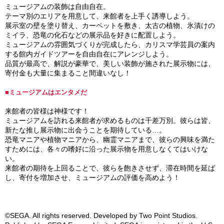
ミュージアムの装飾は自由自在。
テーマ別のエリアを用意して、来館者を上手く誘導しよう。
展示室の壁を塗り替え、カーペットを敷き、太古の植物、氷漬けの
ミイラ、恐竜の化石などの展示品を好きに配置しよう。
ミュージアムの雰囲気づくりが完成したら、カリスマ学芸員の案内
する館内ガイドツアーを自由自在にアレンジしよう。
品質が最高で、解説が豪華で、美しい装飾が施された展示物には、
寄付金も大量に集まること間違いなし！
■ミュージアムはエンタメだ
来館者の皆様は神様です！
ミュージアムを訪れる来館者が求めるものは千差万別。彼らは皆、
新たな推し展示物に出会うことを期待している…。
恐竜マニアや植物マニアから、幽霊マニアまで、彼らの興味を満た
すためには、各々の嗜好に沿った展示物を用意しなくてはいけな
い。
来館者の期待を上回ることで、彼らを飽きさせず、滞在時間を延ば
し、寄付を増加させ、ミュージアムの評価を高めよう！
©SEGA. All rights reserved. Developed by Two Point Studios.