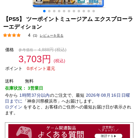
【PS5】 ツーポイントミュージアム エクスプローラ
ーエディション
4
(1)
レビューを見る
価格
4,888円
(税込)
参考価格：
3,703円
(税込)
ポイント
0ポイント還元
送料
無料
在庫状況：
3営業日
今から
1
時間
37
分以内
のご注文で、最短
2026
年
08
月
16
日
日曜
日
までに
「
神奈川県横浜市
」
へお届けします。
ログイン
をすると、お客様のご住所への最短お届け日が表示され
ます。