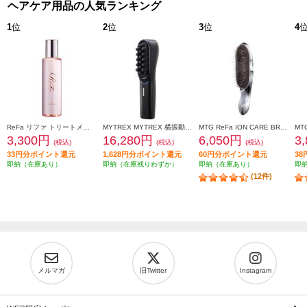
ヘアケア用品の人気ランキング
1
位
2
位
3
位
4
ReFa リファ トリートメントセラム TREATMENT SERUM 150mL RC-GG-00A
MYTREX MYTREX 横振動モーションブラシ VIDO MT-VD22B
MTG ReFa ION CARE BRUSH[リファ イオンケアブラシ] RS-AI00A
3,300円
16,280円
6,050円
3
(税込)
(税込)
(税込)
33円分ポイント還元
1,628円分ポイント還元
60円分ポイント還元
3
即納（在庫あり）
即納（在庫残りわずか）
即納（在庫あり）
即
(12件)
メルマガ
旧Twitter
Instagram