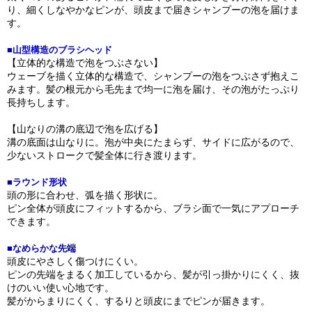
り、細くしなやかなピンが、頭皮まで届きシャンプーの泡を届けま
す。
■山型構造のブラシヘッド
【立体的な構造で泡をつぶさない】
ウェーブを描く立体的な構造で、シャンプーの泡をつぶさず抱えこ
みます。髪の根元から毛先まで均一に泡を届け、その泡がたっぷり
長持ちします。
【山なりの溝の底辺で泡を広げる】
溝の底面は山なりに。泡が中央にたまらず、サイドに広がるので、
少ないストロークで髪全体に行き渡ります。
■ラウンド形状
頭の形に合わせ、弧を描く形状に。
ピン全体が頭皮にフィットするから、ブラシ面で一気にアプローチ
できます。
■なめらかな先端
頭皮にやさしく傷つけにくい。
ピンの先端をまるく加工しているから、髪が引っ掛かりにくく、抜
けのいい使い心地です。
髪がからまりにくく、するりと頭皮にまでピンが届きます。