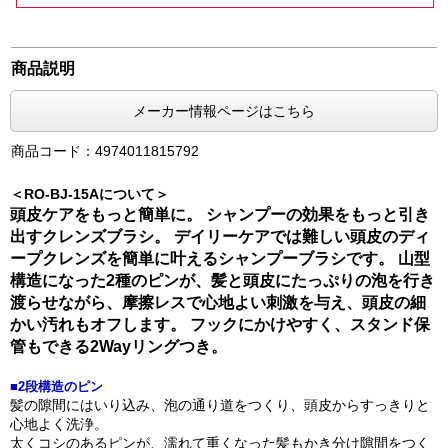
商品説明
メーカー情報ページはこちら
商品コード：4974011815792
＜RO-BJ-15Aについて＞
頭皮ケアをもっと簡単に。 シャンプーの効果をもっと引き
出すクレンズブラシ。 デイリーケアでは難しい頭皮のディ
ープクレンズを簡単に叶えるシャンプーブラシです。 山型
構造になった2種のピンが、髪と頭皮にたっぷりの泡を行き
渡らせながら、摩擦レスで心地よい刺激を与え、頭皮の細
かい汚れもオフします。 フックにかけやすく、スタンド保
管もできる2Wayリングつき。
■2段構造のピン
髪の隙間にはいり込み、泡の通り道をつくり、頭皮からすっきりと
心地よく洗浄。
太くコシのあるピンが、濡れて重くなった髪もかき分け隙間をつく