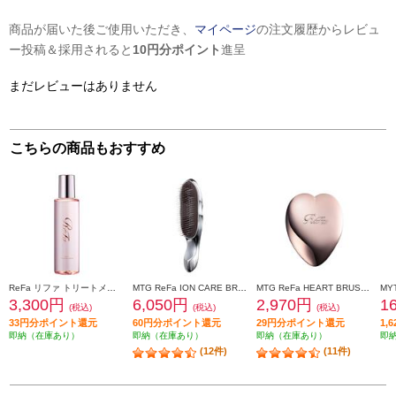
商品が届いた後ご使用いただき、
マイページ
の注文履歴からレビュ
ー投稿＆採用されると
10円分ポイント
進呈
まだレビューはありません
こちらの商品もおすすめ
ReFa リファ トリートメントセラム TREATMENT SERUM 150mL RC-GG-00A
MTG ReFa ION CARE BRUSH[リファ イオンケアブラシ] RS-AI00A
MTG ReFa HEART BRUSH［リファ ハートブラシ］ 【ローズゴールド】 RS-AJ00A
3,300円
6,050円
2,970円
1
(税込)
(税込)
(税込)
33円分ポイント還元
60円分ポイント還元
29円分ポイント還元
1,
即納（在庫あり）
即納（在庫あり）
即納（在庫あり）
即
(12件)
(11件)