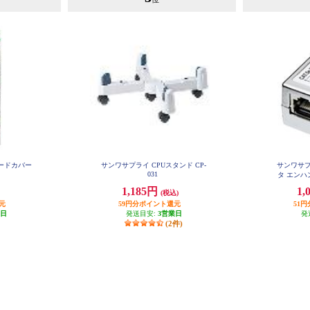
ードカバー
サンワサプライ CPUスタンド CP-
サンワサプ
031
タ エンハン
1,185円
1,
(税込)
元
59円分ポイント還元
51
業日
発送目安:
3営業日
発
(2件)