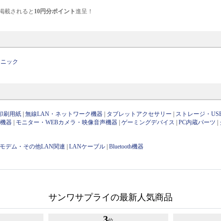
掲載されると
10円分ポイント
進呈！
ソニック
印刷用紙
|
無線LAN・ネットワーク機器
|
タブレットアクセサリー
|
ストレージ・US
け機器
|
モニター・WEBカメラ・映像音声機器
|
ゲーミングデバイス
|
PC内蔵パーツ
|
・モデム・その他LAN関連
|
LANケーブル
|
Bluetooth機器
サンワサプライの最新人気商品
3
位