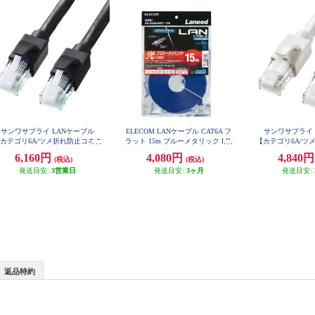
サンワサプライ LANケーブル
ELECOM LANケーブル CAT6A フ
サンワサプライ 
カテゴリ6A/ツメ折れ防止コネク
ラット 15m ブルーメタリック LD-
【カテゴリ6A/ツ
GFA-BM15
タ付/ストレート/20m/ブラック】
タ付/ストレート/
6,160円
4,080円
4,840
(税込)
(税込)
KB-T6ATS-20BK
KB-T6AT
発送目安:
3営業日
発送目安:
3ヶ月
発送目安:
返品特約