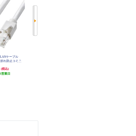
LANケーブル
サンワサプライ LANケーブル
ELECOM LANケーブル CAT6A準
メ折れ防止コネク
【カテゴリ6/フラット/ツメ折れ防
拠 スタンダード 3m ブラック LD-
GPA-BK3
15m/ホワイト】
止カバー付き/ストレート全結線/1
円
1,188円
594円
(税込)
(税込)
(税込)
S-15W
0m/ブラックホワイト】 LA-FL6-10
W
3営業日
発送目安:
3営業日
発送目安:
3営業日