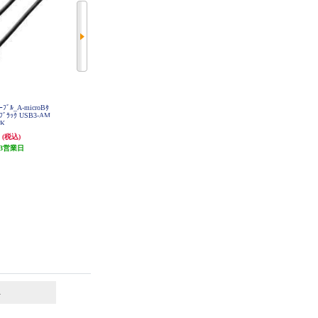
ﾌﾞﾙ_A-microBﾀ
サンワサプライ ケーブルカバー 1
サンワサプライ カテゴリ7LANケ
_ﾌﾞﾗｯｸ USB3-AM
5x15mm 1m コーナー アイボリー
ーブル 20m ネイビーブルー KB-T7
BK
CA-C15
-20NVN
円
562円
12,671円
(税込)
(税込)
(税込)
3営業日
28円分ポイント還元
発送目安:
3営業日
発送目安:
3営業日
6
7
位
位
位