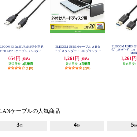
ELECOM USB3.0ｹｰ
LECOM [3.0m]EURoHS指令準拠
ELECOM USB3.0ケーブル A-Bタ
ｲﾌﾟ_ｽﾀﾝﾀﾞｰﾄﾞ_1m
エコUSB2.0ケーブル（A-Bタイ
イプ スタンダード 2m ブラック U
B10
SB3-AB20BK
プ） U2C-JB30BK
654円
1,261円
1,261
(税込)
(税込)
発送目安:
3営業日
発送目安:
3営業日
発送目安:
(1件)
(2件)
LANケーブルの人気商品
3
4
5
位
位