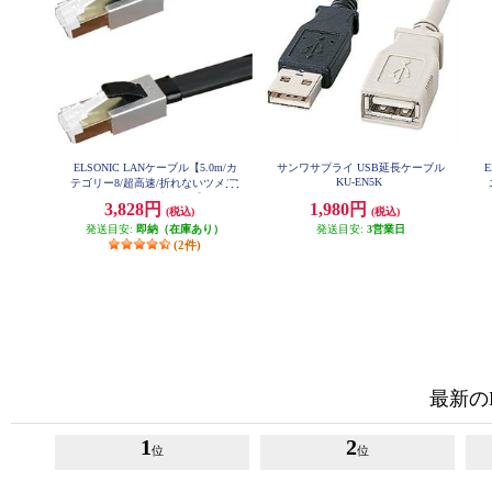
ELSONIC LANケーブル【5.0m/カ
サンワサプライ USB延長ケーブル
E
KU-EN5K
テゴリー8/超高速/折れないツメ/フ
ラットケーブル/ブラック】 EPLA
3,828円
1,980円
(税込)
(税込)
NF050CAT8
発送目安:
即納（在庫あり）
発送目安:
3営業日
(2件)
最新の
1
2
位
位