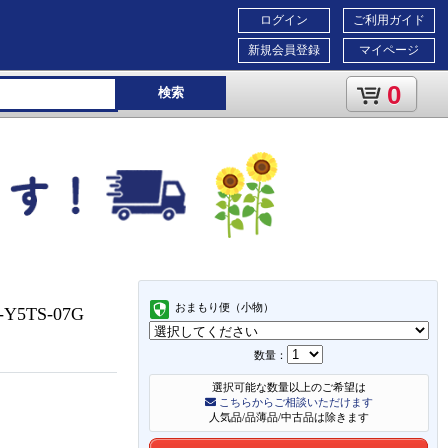
ログイン
ご利用ガイド
新規会員登録
マイページ
0
検索
おまもり便（小物）
5TS-07G
数量：
選択可能な数量以上のご希望は
こちらからご相談いただけます
人気品/品薄品/中古品は除きます