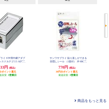
ライ STP用中継アダプ
サンワサプライ 貼り直しができる
スドカテゴリ5 ADT-E
目隠しシール （1面付） JP-HKSE
X-STPN
C10
033円
770円
(税込)
(税込)
円分ポイント還元
38円分ポイント還元
送目安:
3営業日
発送目安:
3営業日
商品をもっと見る