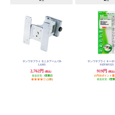
サンワサプライ モニタアーム CR-
サンワサプライ キーボ
LA303
FATFMV325
2,762円
919円
(税込)
(税込)
発送目安:
3営業日
45円分ポイント還
(1件)
発送目安:
3営