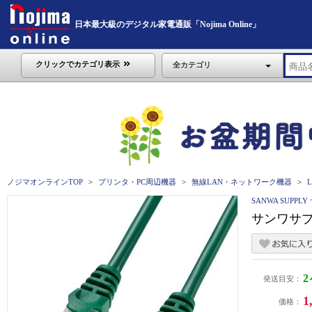
日本最大級のデジタル家電通販「Nojima Online」
クリックでカテゴリ表示
全カテゴリ
ノジマオンラインTOP
プリンタ・PC周辺機器
無線LAN・ネットワーク機器
SANWA SUPP
サンワサプラ
発送目安：
1
価格：