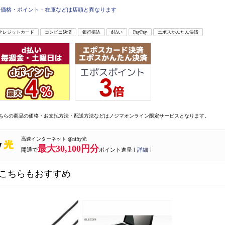
価格・ポイント・在庫などは店頭と異なります
クレジットカード
コンビニ決済
銀行振込
d払い
PayPay
エポスかんたん決済
ちらの商品の価格・お支払方法・配送方法などはノジマオンライン限定サービスとなります。
高速インターネット @nifty光
最大30,100円分
開通で
ポイント進呈 [
詳細
]
こちらもおすすめ