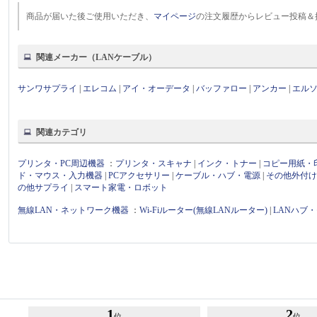
商品が届いた後ご使用いただき、
マイページ
の注文履歴からレビュー投稿＆
関連メーカー（LANケーブル）
サンワサプライ
|
エレコム
|
アイ・オーデータ
|
バッファロー
|
アンカー
|
エル
関連カテゴリ
プリンタ・PC周辺機器
：
プリンタ・スキャナ
|
インク・トナー
|
コピー用紙・
ド・マウス・入力機器
|
PCアクセサリー
|
ケーブル・ハブ・電源
|
その他外付
の他サプライ
|
スマート家電・ロボット
無線LAN・ネットワーク機器
：
Wi-Fiルーター(無線LANルーター)
|
LANハブ
1
2
位
位