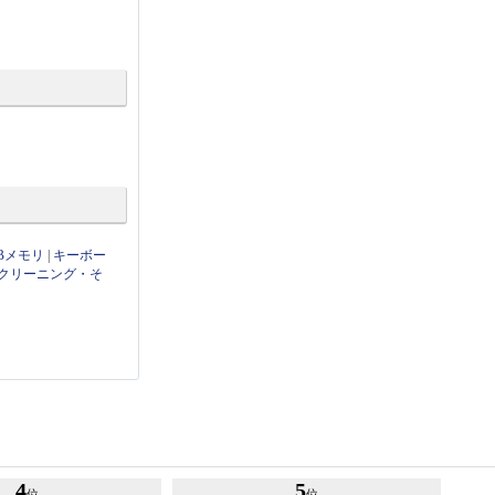
Bメモリ
|
キーボー
クリーニング・そ
4
5
位
位