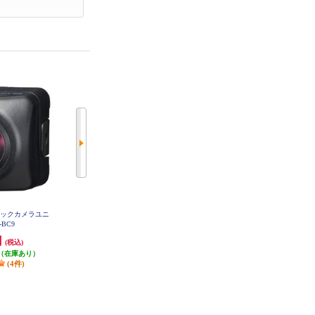
バックカメラユニ
ALPINE リアビューカメラ用ダイ
ALPINE バックビューカメラ用ダ
-BC9
レクト接続ケーブル KWX-N001E
イレクト接続ケーブル(10.5m) KW
L
X-G001
円
2,696円
1,210円
(税込)
(税込)
(税込)
（在庫あり）
80円分ポイント還元
発送目安:
5営業日
(4件)
発送目安:
5営業日
(22件)