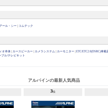
アール・シー
|
コムテック
ィオ本体
|
カースピーカー
|
カメラシステム
|
カーモニター
|
ETC/ETC2.0(DSRC)車載
ーブル/テレビキット
アルパインの最新人気商品
3
位