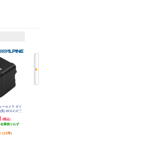
6
7
位
位
位
ビューカメラ ダイ
Panasonic HD画質HDR対応バック
Panasonic バックカメラ【後方/HD
 HCE-C1000
カメラ CY-RC500HD
R対応/小型】 CY-RC110KD
円
19,980円
13,190円
(税込)
(税込)
(税込)
（在庫残りわず
発送目安:
3ヶ月
発送目安:
2ヶ月
）
(5件)
(10件)
(22件)