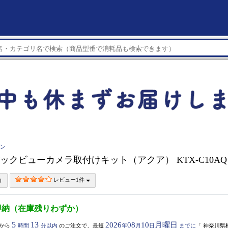
イン
E バックビューカメラ取付けキット（アクア） KTX-C10A
レビュー1件
即納（在庫残りわずか）
5
13
2026
08
10
月曜日
から
時間
分以内
のご注文で、最短
年
月
日
までに
「
神奈川県