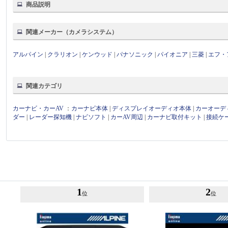
商品説明
関連メーカー（カメラシステム）
アルパイン
|
クラリオン
|
ケンウッド
|
パナソニック
|
パイオニア
|
三菱
|
エフ・
関連カテゴリ
カーナビ・カーAV
：
カーナビ本体
|
ディスプレイオーディオ本体
|
カーオーデ
ダー
|
レーダー探知機
|
ナビソフト
|
カーAV周辺
|
カーナビ取付キット
|
接続ケ
1
2
位
位