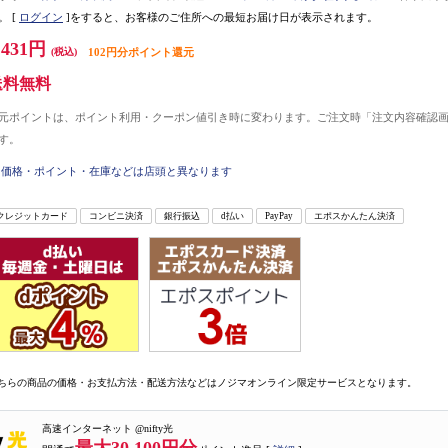
。
[
ログイン
]をすると、お客様のご住所への最短お届け日が表示されます。
,431円
(税込)
102円分ポイント還元
送料無料
元ポイントは、ポイント利用・クーポン値引き時に変わります。ご注文時「注文内容確認
す。
価格・ポイント・在庫などは店頭と異なります
クレジットカード
コンビニ決済
銀行振込
d払い
PayPay
エポスかんたん決済
ちらの商品の価格・お支払方法・配送方法などはノジマオンライン限定サービスとなります。
高速インターネット @nifty光