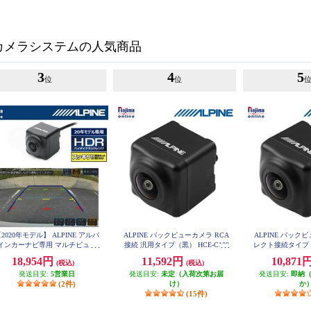
カメラシステムの人気商品
3
4
5
位
位
2020年モデル】 ALPINE アルパ
ALPINE バックビューカメラ RCA
ALPINE バック
インカーナビ専用 マルチビュー
接続 汎用タイプ（黒） HCE-C100
レクト接続タイプ (黒)
0
D
ックカメラ(黒) HCE-C20HD-RD
18,954円
11,592円
10,871
(税込)
(税込)
発送目安:
5営業日
発送目安:
未定（入荷次第お届
発送目安:
即納
(2件)
け）
か
(15件)