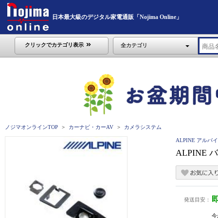
日本最大級のデジタル家電通販「Nojima Online」
クリックでカテゴリ表示
全カテゴリ
ノジマオンラインTOP
カーナビ・カーAV
カメラシステム
ALPINE アルパ
ALPIN
発送目安：
今