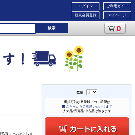
ログイン
ご利用ガイド
新規会員登録
マイページ
0
検索
数量：
Q
選択可能な数量以上のご希望は
こちらからご相談いただけます
人気品/品薄品/中古品は除きます
横浜市
」
へお届けしま