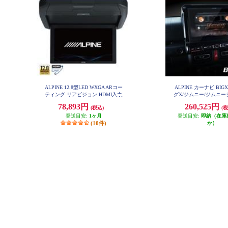
ALPINE 12.8型LED WXGA ARコー
ALPINE カーナビ BIG
ティング リアビジョン HDMI入力
グX/ジムニー/ジムニ
EX10NX2-JI-6
付き RXH12X2-L-B
78,893円
260,525円
(税込)
(税
発送目安:
1ヶ月
発送目安:
即納（在庫
(10件)
か）