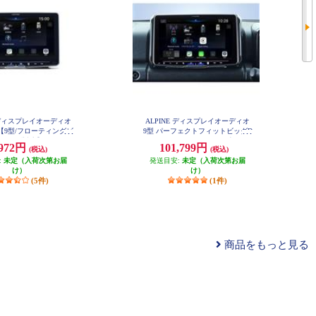
E ディスプレイオーディオ
ALPINE ディスプレイオーディオ
【9型/フローティングビ
9型 パーフェクトフィットビッグD
ハイレゾ対応】 DAF9Z
A ジムニージムニーシエラ専用 An
,972円
101,799円
(税込)
(税込)
droidAuto AppleCarPlay PF9DA-JI-6
4
:
未定（入荷次第お届
発送目安:
未定（入荷次第お届
け）
け）
(5件)
(1件)
商品をもっと見る