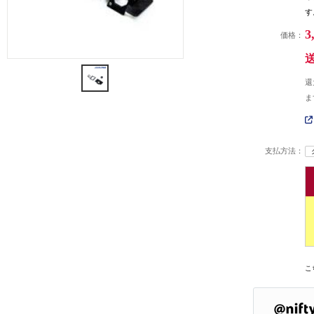
す
3
価格：
還
ま
支払方法：
こ