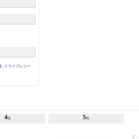
器
|
ドライブレコー
4
5
位
位