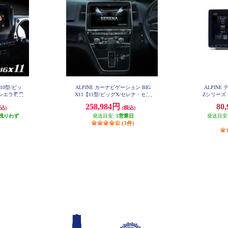
X10型/ビッ
ALPINE カーナビゲーション BIG
ALPIN
ーシエラ専用
X11【11型/ビッグX/セレナ・セレ
Zシリーズ
4
ナe-POWER(C27後期)(2020.8-現在)
ッグDA/
258,984円
80
込)
(税込)
専用】 EX11NX2-SE-27-L-AM
残りわず
発送目安:
5営業日
発送目安
(3件)