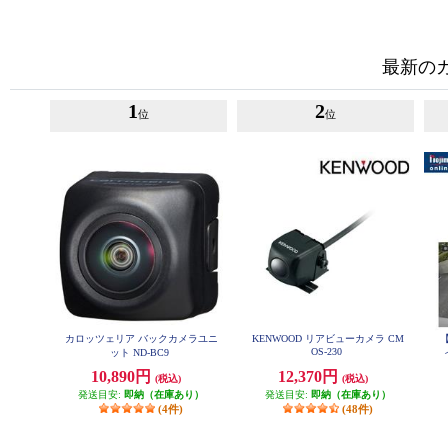
最新の
1
2
位
位
カロッツェリア バックカメラユニ
KENWOOD リアビューカメラ CM
【
OS-230
ット ND-BC9
バ
10,890円
12,370円
(税込)
(税込)
発送目安:
即納（在庫あり）
発送目安:
即納（在庫あり）
(4件)
(48件)