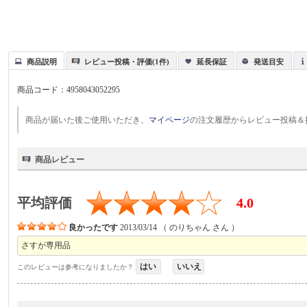
商品説明
レビュー投稿・評価(1件)
延長保証
発送目安
商品コード：
4958043052295
商品が届いた後ご使用いただき、
マイページ
の注文履歴からレビュー投稿＆
商品レビュー
平均評価
4.0
良かったです
2013/03/14
（
のりちゃん
さん ）
さすが専用品
はい
いいえ
このレビューは参考になりましたか？