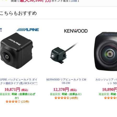
最大30,100円分
開通で
ポイント進呈 [
詳細
]
こちらもおすすめ
LPINE バックビューカメラ ダイ
KENWOOD リアビューカメラ CM
カロッツェリア 
OS-230
クト接続タイプ (黒) HCE-C1000
ット ND
D
10,871円
12,370円
10,890
(税込)
(税込)
発送目安:
即納（在庫残りわず
発送目安:
即納（在庫あり）
発送目安:
即納
か）
(48件)
(22件)