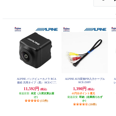
ALPINE バックビューカメラ RCA
ALPINE AUX変換PIN入力ケーブル
A
KCE-250IV
接続 汎用タイプ（黒） HCE-C100
レ
0
11,592円
1,390円
(税込)
(税込)
発送目安:
未定（入荷次第お届
41円分ポイント還元
け）
発送目安:
即納（在庫残りわず
(15件)
か）
(10件)