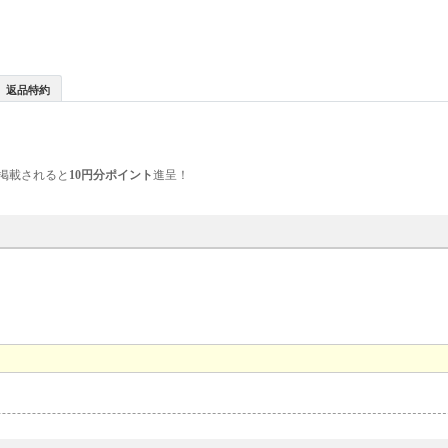
返品特約
掲載されると
10円分ポイント
進呈！