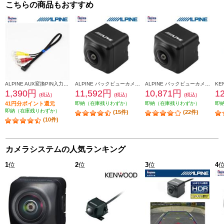
こちらの商品もおすすめ
ALPINE AUX変換PIN入力ケーブル KCE-250IV
ALPINE バックビューカメラ RCA接続 汎用タイプ（黒） HCE-C1000
ALPINE バックビューカメラ ダイレクト接続タイプ (黒) HCE-C1000D
1,390円
11,592円
10,871円
1
(税込)
(税込)
(税込)
41円分ポイント還元
即納（在庫残りわずか）
即納（在庫残りわずか）
即
即納（在庫残りわずか）
(15件)
(22件)
(10件)
カメラシステムの人気ランキング
1
位
2
位
3
位
4