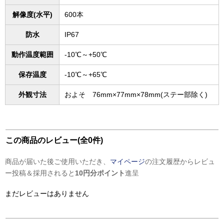
解像度(水平)
600本
防水
IP67
動作温度範囲
-10℃～+50℃
保存温度
-10℃～+65℃
外観寸法
およそ 76mm×77mm×78mm(ステー部除く)
この商品のレビュー(全0件)
商品が届いた後ご使用いただき、
マイページ
の注文履歴からレビュ
ー投稿＆採用されると
10円分ポイント
進呈
まだレビューはありません