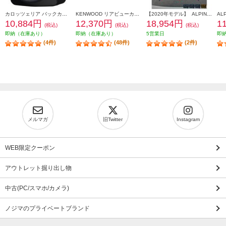
カロッツェリア バックカメラユニット ND-BC9
KENWOOD リアビューカメラ CMOS-230
【2020年モデル】 ALPINE アルパインカーナビ専用 マルチビュー バックカメラ(黒) HCE-C20HD-RD
10,884円
12,370円
18,954円
1
(税込)
(税込)
(税込)
即納（在庫あり）
即納（在庫あり）
5営業日
即
(4件)
(48件)
(2件)
メルマガ
旧Twitter
Instagram
WEB限定クーポン
アウトレット掘り出し物
中古(PC/スマホ/カメラ)
ノジマのプライベートブランド