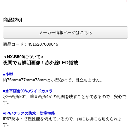
商品説明
メーカー情報ページはこちら
商品コード：4515287009845
＜NX-B500について＞
夜間でも鮮明画像！赤外線LED搭載
■小型
約76mm×77mm×78mmと小型なので、目立ちません。
■水平画角90°のワイドカメラ
水平画角90°、垂直画角45°の範囲を映すことができるので、安心で
す。
■IP67クラスの防水・防塵性能
IP67防水・防塵性能を備えているので、雨にも埃にも耐えられま
す。