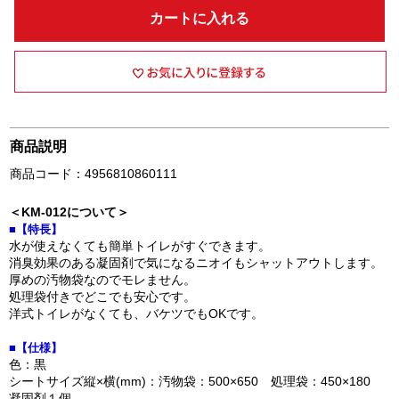
カートに入れる
商品説明
商品コード：4956810860111
＜KM-012について＞
■【特長】
水が使えなくても簡単トイレがすぐできます。
消臭効果のある凝固剤で気になるニオイもシャットアウトします。
厚めの汚物袋なのでモレません。
処理袋付きでどこでも安心です。
洋式トイレがなくても、バケツでもOKです。
■【仕様】
色：黒
シートサイズ縦×横(mm)：汚物袋：500×650 処理袋：450×180
凝固剤１個