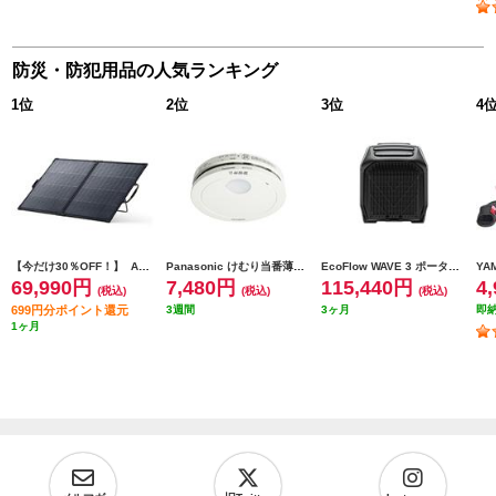
防災・防犯用品の人気ランキング
1
位
2
位
3
位
4
【今だけ30％OFF！】 Anker ソーラーパネル Solix PS200 Dual Portable Solar Panel【出力最大200W/重さ4.8kg/アルミフレーム/10年使える長寿命】 AS320011
Panasonic けむり当番薄型2種 ホワイト(電池式/ワイヤレス連動子機/あかり付)ブリスタパック SHK74202P
EcoFlow WAVE 3 ポータブルエアコン 自動/冷房/暖房/除湿機能搭載 EFWAVE3-JP-NBOX
69,990円
7,480円
115,440円
4
(税込)
(税込)
(税込)
699円分ポイント還元
3週間
3ヶ月
即
1ヶ月