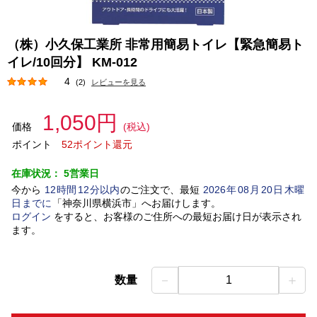
（株）小久保工業所 非常用簡易トイレ【緊急簡易ト
イレ/10回分】 KM-012
4
(2)
レビューを見る
1,050円
価格
(税込)
ポイント
52ポイント還元
在庫状況：
5営業日
今から
12
時間
12
分以内
のご注文で、最短
2026
年
08
月
20
日
木曜
日
までに
「
神奈川県横浜市
」
へお届けします。
ログイン
をすると、お客様のご住所への最短お届け日が表示され
ます。
－
＋
数量
1