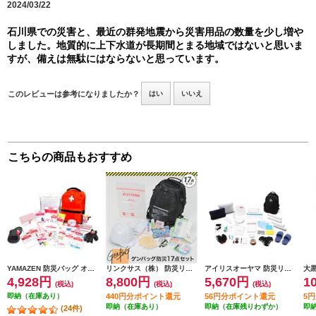
2024/03/22
石川県での災害と、最近の群発地震から災害用品の数量を少し増や
しました。地質的に上下水道が長期間とまる地域ではないと思いま
すが、備えは無駄にはならないと思っています。
このレビューは参考になりましたか？
はい
いいえ
こちらの商品もおすすめ
YAMAZEN 防災バッグ オレンジ YBG-30R
リンクサス（株） 防災リュック リンクサス ゲンバッグ防災17点セット GB-BS01
アイリスオーヤマ 防災リュックセット３３点 BRS-33
4,928円
8,800円
5,670円
1
(税込)
(税込)
(税込)
即納（在庫あり）
440円分ポイント還元
56円分ポイント還元
5
即納（在庫あり）
即納（在庫残りわずか）
即
(24件)