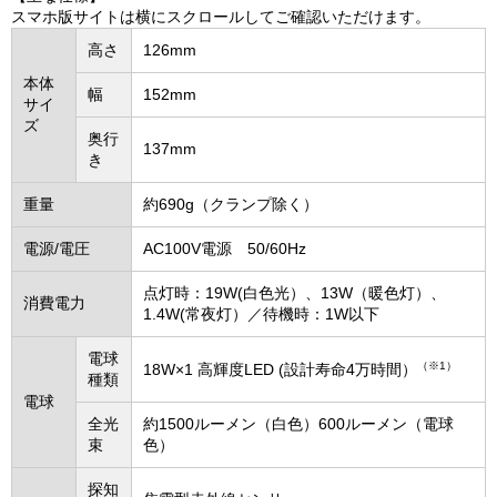
スマホ版サイトは横にスクロールしてご確認いただけます。
高さ
126mm
本体
幅
152mm
サイ
ズ
奥行
137mm
き
重量
約690g（クランプ除く）
電源/電圧
AC100V電源 50/60Hz
点灯時：19W(白色光）、13W（暖色灯）、
消費電力
1.4W(常夜灯）／待機時：1W以下
電球
（※1）
18W×1 高輝度LED (設計寿命4万時間）
種類
電球
全光
約1500ルーメン（白色）600ルーメン（電球
束
色）
探知