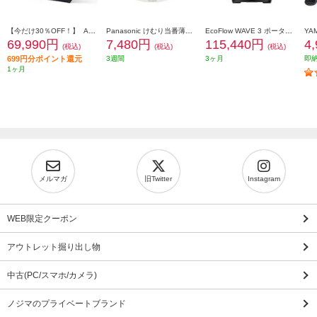
【今だけ30％OFF！】 Anker ソーラーパネル Solix PS200 Dual Portable Solar Panel【出力最大200W/重さ4.8kg/アルミフレーム/10年使える長寿命】 AS320011
Panasonic けむり当番薄型2種 ホワイト(電池式/ワイヤレス連動子機/あかり付)ブリスタパック SHK74202P
EcoFlow WAVE 3 ポータブルエアコン 自動/冷房/暖房/除湿機能搭載 EFWAVE3-JP-NBOX
69,990円
7,480円
115,440円
4
(税込)
(税込)
(税込)
699円分ポイント還元
3週間
3ヶ月
即
1ヶ月
メルマガ
旧Twitter
Instagram
WEB限定クーポン
アウトレット掘り出し物
中古(PC/スマホ/カメラ)
ノジマのプライベートブランド