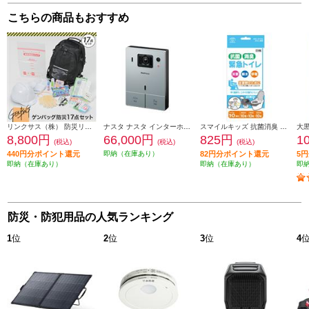
こちらの商品もおすすめ
リンクサス（株） 防災リュック リンクサス ゲンバッグ防災17点セット GB-BS01
ナスタ ナスタ インターホン【IOT/防犯カメラ/シルバー】 KS-DP01U-SV
スマイルキッズ 抗菌消臭 緊急トイレ10回【災害・レジャー・アウトドア・車載用/抗菌消臭/水不要/10回分/日本製】 ABO-2710A
8,800円
66,000円
825円
1
(税込)
(税込)
(税込)
440円分ポイント還元
即納（在庫あり）
82円分ポイント還元
5
即納（在庫あり）
即納（在庫あり）
即
防災・防犯用品の人気ランキング
1
位
2
位
3
位
4