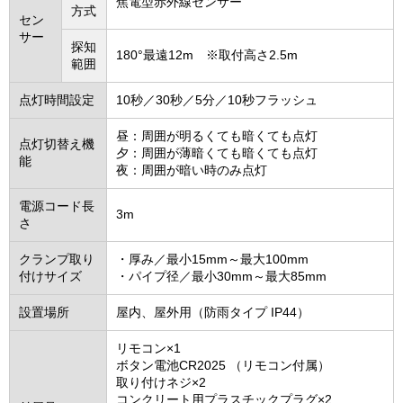
焦電型赤外線センサー
方式
セン
サー
探知
180°最遠12m ※取付高さ2.5m
範囲
点灯時間設定
10秒／30秒／5分／10秒フラッシュ
昼：周囲が明るくても暗くても点灯
点灯切替え機
夕：周囲が薄暗くても暗くても点灯
能
夜：周囲が暗い時のみ点灯
電源コード長
3m
さ
クランプ取り
・厚み／最小15mm～最大100mm
付けサイズ
・パイプ径／最小30mm～最大85mm
設置場所
屋内、屋外用（防雨タイプ IP44）
リモコン×1
ボタン電池CR2025 （リモコン付属）
取り付けネジ×2
コンクリート用プラスチックプラグ×2