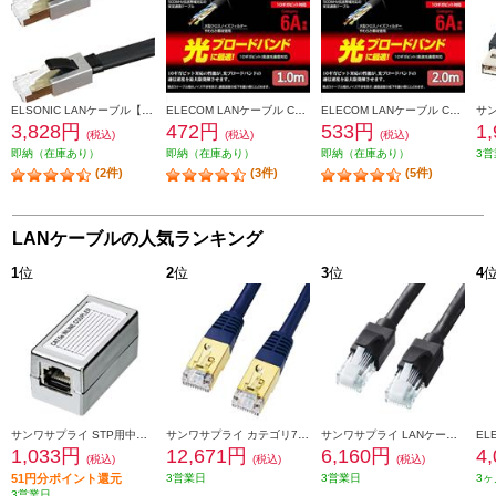
ELSONIC LANケーブル【5.0m/カテゴリー8/超高速/折れないツメ/フラットケーブル/ブラック】 EPLANF050CAT8
ELECOM LANケーブル CAT6A準拠 スタンダード 1m ブラック LD-GPA-BK1
ELECOM LANケーブル CAT6A準拠 スタンダード 2m ブラック LD-GPA-BK2
3,828円
472円
533円
1
(税込)
(税込)
(税込)
即納（在庫あり）
即納（在庫あり）
即納（在庫あり）
3営
(2件)
(3件)
(5件)
LANケーブルの人気ランキング
1
位
2
位
3
位
4
サンワサプライ STP用中継アダプタ エンハンスドカテゴリ5 ADT-EX-STPN
サンワサプライ カテゴリ7LANケーブル 20m ネイビーブルー KB-T7-20NVN
サンワサプライ LANケーブル 【カテゴリ6A/ツメ折れ防止コネクタ付/ストレート/20m/ブラック】 KB-T6ATS-20BK
1,033円
12,671円
6,160円
4
(税込)
(税込)
(税込)
51円分ポイント還元
3営業日
3営業日
3ヶ
3営業日