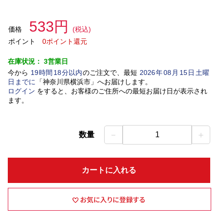
533円
価格
(税込)
ポイント
0ポイント還元
在庫状況：
3営業日
今から
19
時間
18
分以内
のご注文で、最短
2026
年
08
月
15
日
土曜
日
までに
「
神奈川県横浜市
」
へお届けします。
ログイン
をすると、お客様のご住所への最短お届け日が表示され
ます。
－
＋
数量
1
カートに入れる