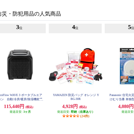
防災・防犯用品の人気商品
3
4
5
位
位
EcoFlow WAVE 3 ポータブルエア
YAMAZEN 防災バッグ オレンジ Y
Panasonic 住宅
BG-30R
コン 自動/冷房/暖房/除湿機能搭
けむり当番 単独型
載 EFWAVE3-JP-NBOX
ワイト SHK
115,440円
4,928円
4,080
(税込)
(税込)
発送目安:
3ヶ月
発送目安:
即納（在庫あり）
発送目安
(24件)