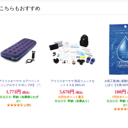
こちらもおすすめ
アイリスオーヤマ エアーベッド
アイリスオーヤマ 防災リュックセ
大黒工業(株) 避
【シングルサイズ/ポンプ付】 AB
ット３３点 BRS-33
しぼり【大黒/MOW
D-1N
用】 37
1,773円
5,670円
100円
(税込)
(税込)
発送目安:
即納（在庫残りわず
56円分ポイント還元
5円分ポイ
か）
発送目安:
即納（在庫あり）
発送目安:
即納
(2件)
か