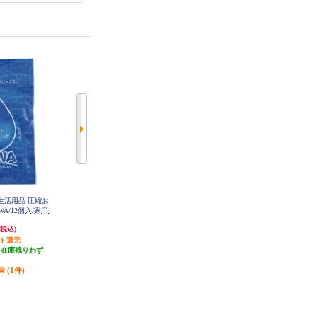
難生活用品 圧縮お
Panasonic LED懐中電灯【乾電池エ
Panasonic 乾電池エボルタNEO付き
A/12個入/家庭
ボルタNEO付き】 BF-BG44K-W
LEDランタン（球ランタン） BF-A
L05N-W
1531
823円
1,891円
(税込)
(税込)
(税込)
ント還元
41円分ポイント還元
発送目安:
5営業日
（在庫残りわず
発送目安:
5営業日
(14件)
）
(4件)
(1件)