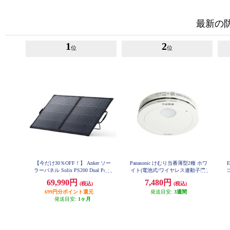
最新の
1
2
位
位
【今だけ30％OFF！】 Anker ソー
Panasonic けむり当番薄型2種 ホワ
ラーパネル Solix PS200 Dual Porta
イト(電池式/ワイヤレス連動子機/
ble Solar Panel【出力最大200W/重
あかり付)ブリスタパック SHK742
69,990円
7,480円
(税込)
(税込)
02P
さ4.8kg/アルミフレーム/10年使え
699円分ポイント還元
る長寿命】 AS320011
発送目安:
3週間
発送目安:
1ヶ月