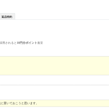
返品特約
採用されると
10円分ポイント
進呈
元に置いておこうと思います。