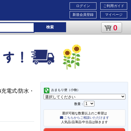
ログイン
ご利用ガイド
新規会員登録
マイページ
0
検索
B充電式/防水・
おまもり便（小物）
数量：
選択可能な数量以上のご希望は
こちらからご相談いただけます
人気品/品薄品/中古品は除きます