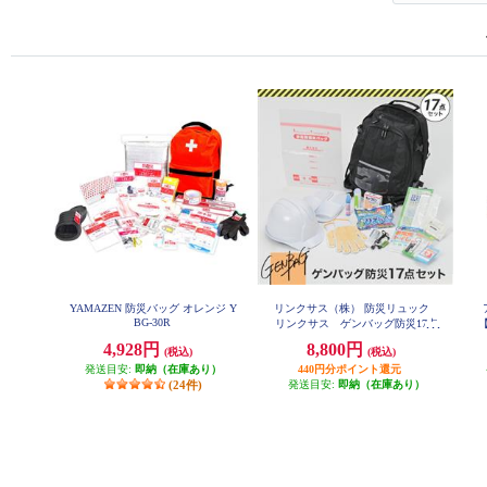
YAMAZEN 防災バッグ オレンジ Y
リンクサス（株） 防災リュック
BG-30R
リンクサス ゲンバッグ防災17点
セット GB-BS01
4,928円
8,800円
(税込)
(税込)
発送目安:
即納（在庫あり）
440円分ポイント還元
(24件)
発送目安:
即納（在庫あり）