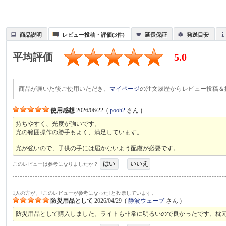
商品説明
レビュー投稿・評価(3件)
延長保証
発送目安
平均評価
5.0
商品が届いた後ご使用いただき、
マイページ
の注文履歴からレビュー投稿＆
使用感想
2026/06/22
(
pooh2
さん )
持ちやすく、光度が強いです。
光の範囲操作の勝手もよく、満足しています。
光が強いので、子供の手には届かないよう配慮が必要です。
はい
いいえ
このレビューは参考になりましたか？
1人の方が、｢このレビューが参考になった｣と投票しています。
防災用品として
2026/04/29
(
静波ウェーブ
さん )
防災用品として購入しました。ライトも非常に明るいので良かったです、枕