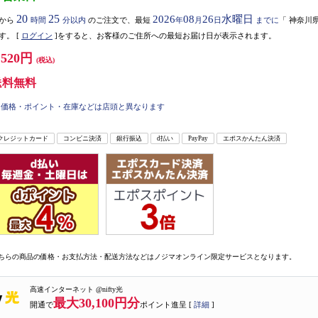
20
25
2026
08
26
水曜日
から
時間
分以内
のご注文で、最短
年
月
日
までに
「
神奈川
す。
[
ログイン
]をすると、お客様のご住所への最短お届け日が表示されます。
,520円
(税込)
送料無料
価格・ポイント・在庫などは店頭と異なります
クレジットカード
コンビニ決済
銀行振込
d払い
PayPay
エポスかんたん決済
ちらの商品の価格・お支払方法・配送方法などはノジマオンライン限定サービスとなります。
高速インターネット @nifty光
最大30,100円分
開通で
ポイント進呈 [
詳細
]