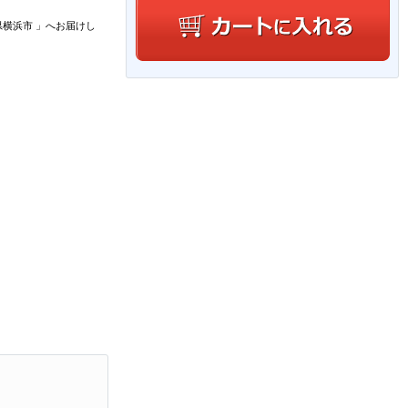
県横浜市
」
へお届けし