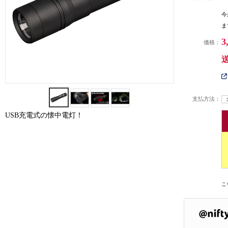
今
ま
3
価格：
支払方法：
USB充電式の懐中電灯！
こ