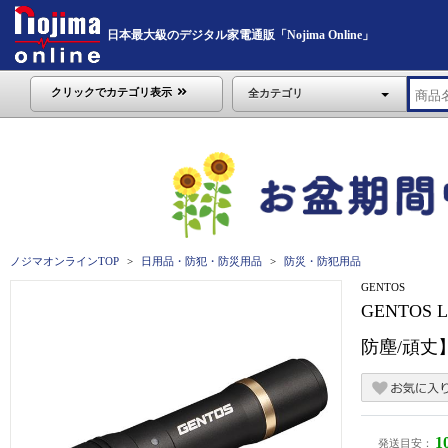
日本最大級のデジタル家電通販「Nojima Online」
クリックでカテゴリ表示
全カテゴリ
ノジマオンラインTOP
日用品・防犯・防災用品
防災・防犯用品
GENTOS
GENTO
防塵/頑丈】
1
発送目安：