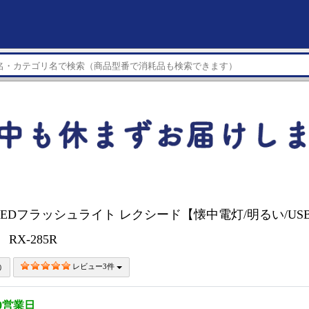
S LEDフラッシュライト レクシード【懐中電灯/明るい/US
 RX-285R
レビュー3件
0営業日