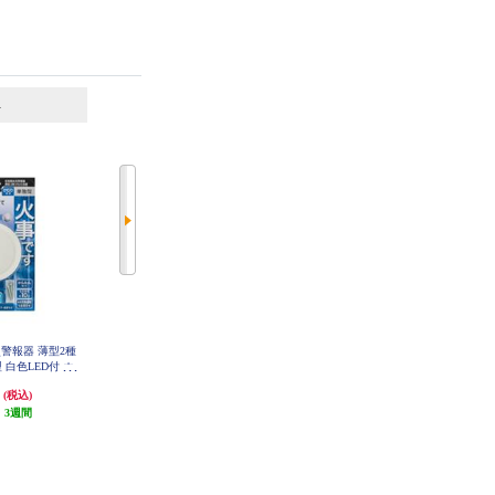
6
7
位
位
位
火災警報器 薄型2種
Panasonic けむり当番薄型2種 ホワ
アイリスオーヤマ エアーベッド
 白色LED付 ホ
イト(電池式/ワイヤレス連動親器/
【シングルサイズ/ポンプ付】 AB
D-1N
70301P
子器セット 2台)あかり付 ブリス
円
15,338円
1,773円
(税込)
(税込)
(税込)
タパック SHK79022P
:
3週間
発送目安:
3週間
発送目安:
即納（在庫残りわず
(1件)
か）
(2件)