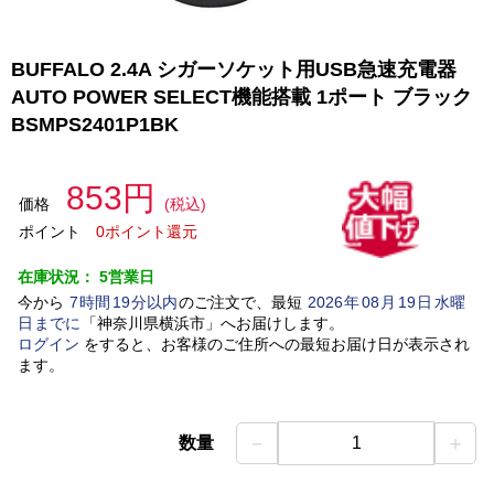
BUFFALO 2.4A シガーソケット用USB急速充電器
AUTO POWER SELECT機能搭載 1ポート ブラック
BSMPS2401P1BK
853円
価格
(税込)
ポイント
0ポイント還元
在庫状況：
5営業日
今から
7
時間
19
分以内
のご注文で、最短
2026
年
08
月
19
日
水曜
日
までに
「
神奈川県横浜市
」
へお届けします。
ログイン
をすると、お客様のご住所への最短お届け日が表示され
ます。
－
＋
数量
1