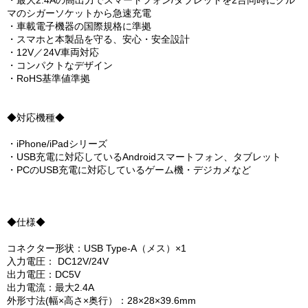
・最大2.4Aの高出力でスマートフォン/タブレットを2台同時にクル
マのシガーソケットから急速充電
・車載電子機器の国際規格に準拠
・スマホと本製品を守る、安心・安全設計
・12V／24V車両対応
・コンパクトなデザイン
・RoHS基準値準拠
◆対応機種◆
・iPhone/iPadシリーズ
・USB充電に対応しているAndroidスマートフォン、タブレット
・PCのUSB充電に対応しているゲーム機・デジカメなど
◆仕様◆
コネクター形状：USB Type-A（メス）×1
入力電圧： DC12V/24V
出力電圧：DC5V
出力電流：最大2.4A
外形寸法(幅×高さ×奥行）：28×28×39.6mm