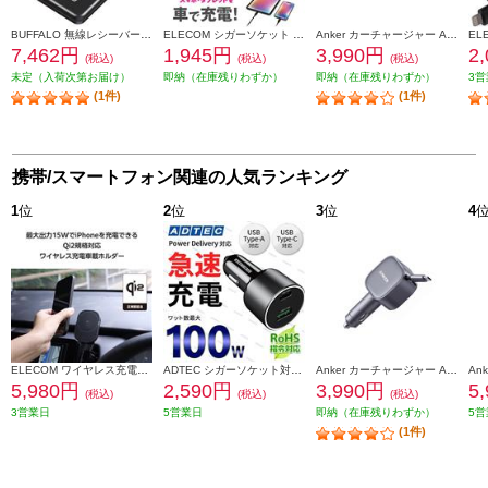
BUFFALO 無線レシーバー Bluetoothオーディオトランスミッター&レシーバー 低遅延対応モデル BSHSBTR500BK
ELECOM シガーソケット カーチャージャー 36W 3ポート USB Type-C ×1 USB A ×2 PD対応 超高速充電 ブラック MPA-CCPD06BK
Anker カーチャージャー Anker Nano Car Charger 75W 巻き取り式 USB-Cケーブル A2738NA2
7,462円
1,945円
3,990円
2
(税込)
(税込)
(税込)
未定（入荷次第お届け）
即納（在庫残りわずか）
即納（在庫残りわずか）
3営
(1件)
(1件)
携帯/スマートフォン関連の人気ランキング
1
位
2
位
3
位
4
ELECOM ワイヤレス充電器 Qi2 車 用 マグネット スマホホルダー 15W 高速充電 エアコン吹き出し口対応 片手操作 ブラック W-QC13BK
ADTEC シガーソケット対応 最大100W / Type-C x1 Type-A x1 ACPD-V100AC
Anker カーチャージャー Anker Nano Car Charger 75W 巻き取り式 USB-Cケーブル A2738NA2
5,980円
2,590円
3,990円
5
(税込)
(税込)
(税込)
3営業日
5営業日
即納（在庫残りわずか）
5営
(1件)