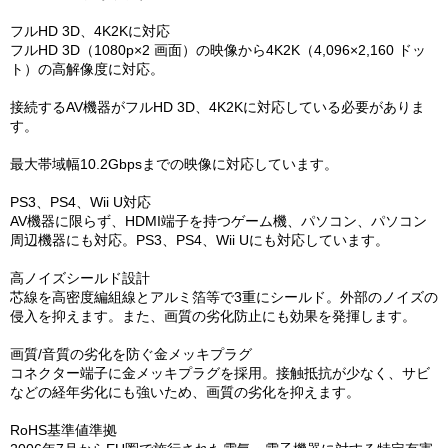
フルHD 3D、4K2Kに対応
フルHD 3D（1080p×2 画面）の映像から4K2K（4,096×2,160 ドッ
ト）の高解像度に対応。
接続するAV機器がフルHD 3D、4K2Kに対応している必要がありま
す。
最大帯域幅10.2Gbpsまでの映像に対応しています。
PS3、PS4、Wii U対応
AV機器に限らず、HDMI端子を持つゲーム機、パソコン、パソコン
周辺機器にも対応。PS3、PS4、Wii Uにも対応しています。
高ノイズシールド設計
芯線を高密度編組線とアルミ箔等で3重にシールド。外部のノイズの
侵入を抑えます。また、画質の劣化防止にも効果を発揮します。
画質/音質の劣化を防ぐ金メッキプラグ
コネクター端子に金メッキプラグを採用。接触抵抗が少なく、サビ
などの経年劣化にも強いため、画質の劣化を抑えます。
RoHS基準値準拠