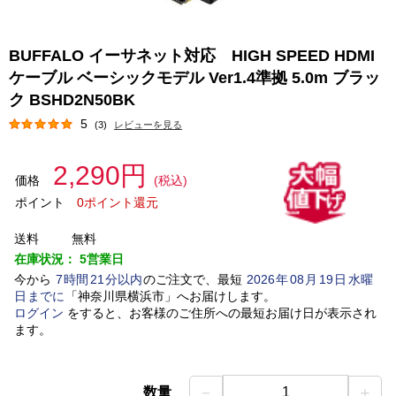
BUFFALO イーサネット対応 HIGH SPEED HDMI
ケーブル ベーシックモデル Ver1.4準拠 5.0m ブラッ
ク BSHD2N50BK
5
(3)
レビューを見る
2,290円
価格
(税込)
ポイント
0ポイント還元
送料
無料
在庫状況：
5営業日
今から
7
時間
21
分以内
のご注文で、最短
2026
年
08
月
19
日
水曜
日
までに
「
神奈川県横浜市
」
へお届けします。
ログイン
をすると、お客様のご住所への最短お届け日が表示され
ます。
－
＋
数量
1