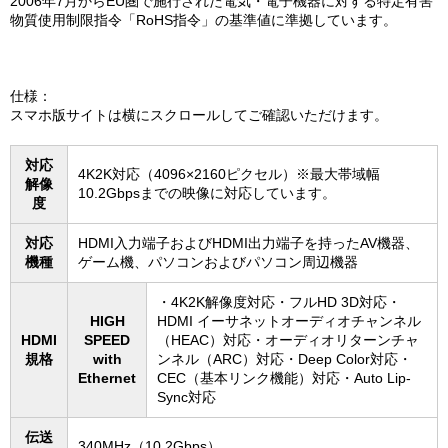
2006年7月からEU圏で施行された電気・電子機器に対する特定有害
物質使用制限指令「RoHS指令」の基準値に準拠しています。
仕様：
スマホ版サイトは横にスクロールしてご確認いただけます。
対応
4K2K対応（4096×2160ピクセル）※最大帯域幅
解像
10.2Gbpsまでの映像に対応しています。
度
対応
HDMI入力端子およびHDMI出力端子を持ったAV機器、
機種
ゲーム機、パソコンおよびパソコン周辺機器
・4K2K解像度対応・フルHD 3D対応・
HIGH
HDMI イーサネットオーディオチャンネル
HDMI
SPEED
（HEAC）対応・オーディオリターンチャ
規格
with
ンネル（ARC）対応・Deep Color対応・
Ethernet
CEC（基本リンク機能）対応・Auto Lip-
Sync対応
伝送
340MHz（10.2Gbps）