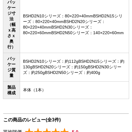
パッ
ケー
ジ寸
BSHD2N10シリーズ：80×220×40mmBSHD2N15シリ
法
ーズ：80×220×40mmBSHD2N20シリーズ：
（幅
80×220×40mmBSHD2N30シリーズ：
ｘ高
80×220×60mmBSHD2N50シリーズ：140×220×60mm
さｘ
奥
行）
パッ
BSHD2N10シリーズ：約112gBSHD2N15シリーズ：約
ケー
130gBSHD2N20シリーズ：約150gBSHD2N30シリー
ジ質
ズ：約250gBSHD2N50シリーズ：約400g
量
製品
本体（1本）
構成
この商品のレビュー(全3件)