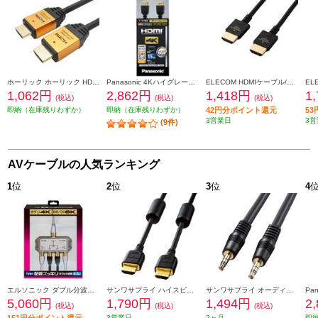
ホーリック ホーリック HDMIケーブル 3m ゴールド HDM30-013GD
Panasonic 4Kハイグレードタイプ HDMIケーブル 1.5m ブラック RP-CHK15-K
ELECOM HDMIケーブル/Premium/1.0m/ブラック NJ-HDP14EY10BK
1,062円
2,862円
1,418円
1
(税込)
(税込)
(税込)
即納（在庫残りわずか）
即納（在庫残りわずか）
42円分ポイント還元
5
3営業日
3営
(9件)
AVケーブルの人気ランキング
1
位
2
位
3
位
4
エルソニック ダブル分波器［テレビ裏の配線スッキリ/お掃除簡単］ EC-YDS02BW
サンワサプライ ハイスピードHDMIケーブル (2m) KM-HD20-20FC
サンワサプライ オーディオケーブル KMA250K2
5,060円
1,790円
1,494円
2
(税込)
(税込)
(税込)
3営業日
2ヶ月
即