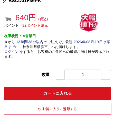
ク BSCD01F36PK
640円
価格
(税込)
ポイント
32ポイント還元
在庫状況：
5営業日
今から
13
時間
38
分以内
のご注文で、最短
2026
年
08
月
19
日
水曜
日
までに
「
神奈川県横浜市
」
へお届けします。
ログイン
をすると、お客様のご住所への最短お届け日が表示され
ます。
－
＋
数量
1
カートに入れる