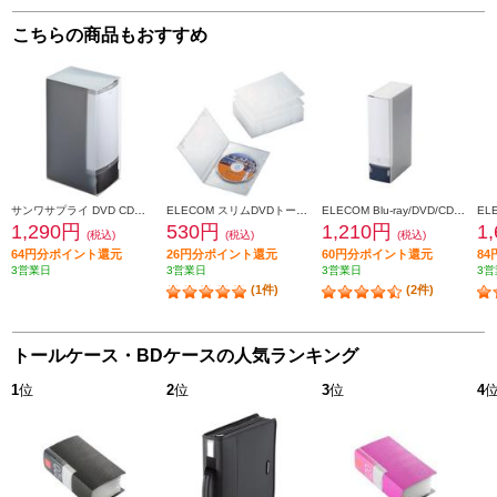
こちらの商品もおすすめ
サンワサプライ DVD CDファイルケース 120枚収納 ブラック FCD-FL120BK
ELECOM スリムDVDトールケース CCD-DVDS03CR
ELECOM Blu-ray/DVD/CD用ディスクファイル 72枚収納 ブルー CCD-FB72BU
1,290円
530円
1,210円
1
(税込)
(税込)
(税込)
64円分ポイント還元
26円分ポイント還元
60円分ポイント還元
8
3営業日
3営業日
3営業日
3営
(1件)
(2件)
トールケース・BDケースの人気ランキング
1
位
2
位
3
位
4