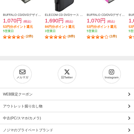
BUFFALO CD/DVDデザインファイル120枚収納 ブラック BSCD01F120BK
ELECOM CD DVDケース ファスナー付き 160埋入 CCD-SS160BK
BUFFALO CD/DVDデザインファイル120枚収納ピンク BSCD01F120PK
1,070円
1,690円
1,070円
1
(税込)
(税込)
(税込)
53円分ポイント還元
84円分ポイント還元
53円分ポイント還元
5
5営業日
3営業日
5営業日
5営
(2件)
(8件)
(1件)
メルマガ
旧Twitter
Instagram
WEB限定クーポン
アウトレット掘り出し物
中古(PC/スマホ/カメラ)
ノジマのプライベートブランド