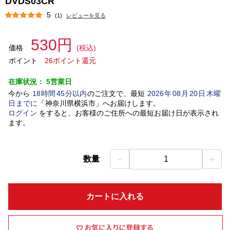
DVDS03CR
5
(1)
レビューを見る
530円
価格
(税込)
ポイント
26ポイント還元
在庫状況：
5営業日
今から
18
時間
45
分以内
のご注文で、最短
2026
年
08
月
20
日
木曜
日
までに
「
神奈川県横浜市
」
へお届けします。
ログイン
をすると、お客様のご住所への最短お届け日が表示され
ます。
－
＋
数量
1
カートに入れる