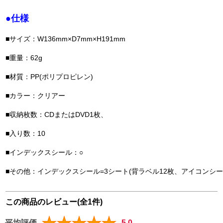
●仕様
■サイズ：W136mm×D7mm×H191mm
■重量：62g
■材質：PP(ポリプロピレン)
■カラー：クリアー
■収納枚数：CDまたはDVD1枚、
■入り数：10
■インデックスシール：○
■その他：インデックスシール=3シート(背ラベル12枚、アイコンシール
この商品のレビュー(全1件)
平均評価
5.0