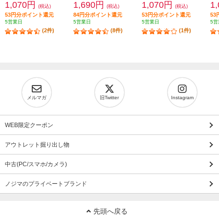
1,070円
1,690円
1,070円
1
(税込)
(税込)
(税込)
53円分ポイント還元
84円分ポイント還元
53円分ポイント還元
5
5営業日
5営業日
5営業日
5営
(2件)
(8件)
(1件)
メルマガ
旧Twitter
Instagram
WEB限定クーポン
アウトレット掘り出し物
中古(PC/スマホ/カメラ)
ノジマのプライベートブランド
先頭へ戻る