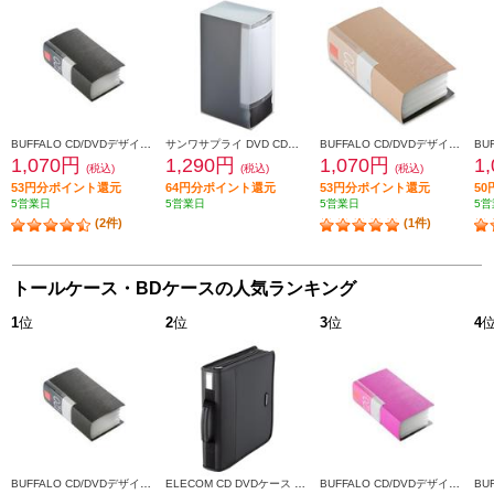
BUFFALO CD/DVDデザインファイル120枚収納 ブラック BSCD01F120BK
サンワサプライ DVD CDファイルケース 120枚収納 ブラック FCD-FL120BK
BUFFALO CD/DVDデザインファイル120枚収納ベージュ BSCD01F120BG
1,070円
1,290円
1,070円
1
(税込)
(税込)
(税込)
53円分ポイント還元
64円分ポイント還元
53円分ポイント還元
5
5営業日
5営業日
5営業日
5営
(2件)
(1件)
トールケース・BDケースの人気ランキング
1
位
2
位
3
位
4
BUFFALO CD/DVDデザインファイル120枚収納 ブラック BSCD01F120BK
ELECOM CD DVDケース ファスナー付き 160埋入 CCD-SS160BK
BUFFALO CD/DVDデザインファイル120枚収納ピンク BSCD01F120PK