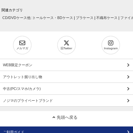
関連カテゴリ
CD/DVDケース他
:
トールケース・BDケース
|
プラケース
|
不織布ケース
|
ファイ
メルマガ
旧Twitter
Instagram
WEB限定クーポン
アウトレット掘り出し物
中古(PC/スマホ/カメラ)
ノジマのプライベートブランド
先頭へ戻る
ご利用ガイド