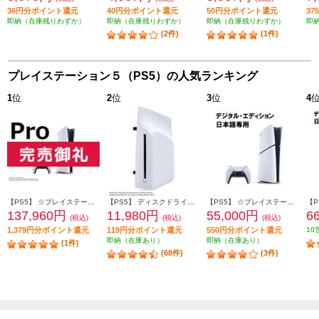
36円分ポイント還元
40円分ポイント還元
50円分ポイント還元
3
即納（在庫残りわずか）
即納（在庫残りわずか）
即納（在庫残りわずか）
即
(2件)
(1件)
プレイステーション５（PS5）の人気ランキング
1
位
2
位
3
位
4
【PS5】 ☆プレイステーション5 Pro本体（N）
【PS5】 ディスクドライブ(Slimモデル用)
【PS5】 ☆プレイステーション5本体 デジタル・エディション 日本語専用 Console Language: Japanese only
137,960円
11,980円
55,000円
6
(税込)
(税込)
(税込)
1,379円分ポイント還元
119円分ポイント還元
550円分ポイント還元
10
即納（在庫あり）
即納（在庫あり）
(1件)
(68件)
(3件)