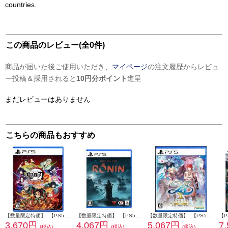
countries.
この商品のレビュー(全0件)
商品が届いた後ご使用いただき、
マイページ
の注文履歴からレビュ
ー投稿＆採用されると
10円分ポイント
進呈
まだレビューはありません
こちらの商品もおすすめ
【数量限定特価】 【PS5】 鬼滅の刃 ヒノカミ血風譚2 通常版（特典：みにきゃらイラスト マルチケース[4種セット]付き）
【数量限定特価】 【PS5】 Rise of the Ronin(ライズ・オブ・ローニン) 通常版
【数量限定特価】 【PS5】 イースX -Proud NORDICS-
3,670円
4,067円
5,067円
7
(税込)
(税込)
(税込)