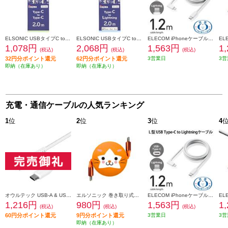
ELSONIC USBタイプC toタイプ Cケーブル [ PD60W 2ｍ ホワイト] EOCBDCC20
ELSONIC USBタイプC toタイプ Lightningライトニングケーブル [ PD60W 2ｍ ホワイト] EOCBDCL20
ELECOM iPhoneケーブル iPadケーブル 抗菌 L型コネクタ タイプC PD対応 充電 データ転送 1.2m ホワイト MPA-CLL12WH
1,078円
2,068円
1,563円
1
(税込)
(税込)
(税込)
32円分ポイント還元
62円分ポイント還元
3営業日
3営
即納（在庫あり）
即納（在庫あり）
充電・通信ケーブルの人気ランキング
1
位
2
位
3
位
4
オウルテック USB-A & USB-Cケーブル【3A/データ転送/やわらか超タフ/断線に強い/急速充電/1m/ホワイト】 OWL-CBA4CA10-WH
エルソニック 巻き取り式充電ケーブル DB.スターマン モデル【DeNAベイスターズ/USB-Cケーブル/100W/携帯、PC充電、iPad】 EC-MCC10S
ELECOM iPhoneケーブル iPadケーブル 抗菌 L型コネクタ タイプC PD対応 充電 データ転送 1.2m ホワイト MPA-CLL12WH
1,216円
980円
1,563円
1
(税込)
(税込)
(税込)
60円分ポイント還元
9円分ポイント還元
3営業日
3営
即納（在庫あり）