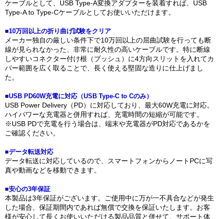
ケーブルとして、USB Type-A変換アダプターを装着すれば、USB
Type-A to Type-Cケーブルとしてお使いいただけます。
■10万回以上の折り曲げ試験をクリア
メーカー独自の厳しい条件下で10万回以上の屈曲試験を行っても断
線が見られなかった、非常に耐久性の高いケーブルです。特に断線
しやすいコネクター付け根（ブッシュ）に4方向スリットを入れてカ
バー範囲を広く取ることで、長く使える堅固な造りに仕上げまし
た。
■USB PD60W充電に対応（USB Type-C to Cのみ）
USB Power Delivery（PD）に対応しており、最大60W充電に対応。
ハイパワーな充電器と併用すれば、充電時間の短縮が可能です。
※USB PDで充電を行う場合は、端末や充電器がPD対応であるかを
ご確認ください。
■データ転送対応
データ転送に対応しているので、スマートフォンからノートPCに写
真や動画などを移動できます。
■安心の3年保証
本製品は3年保証がございます。ご使用中に万が一不具合などが発生
した場合、保証期間内であれば無償で交換を保証いたします。お客
様が安心して長くお使いいただける製品品質と併せて、サポート体