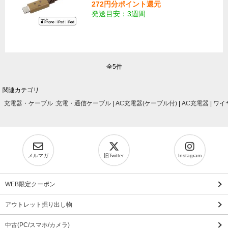
272円分ポイント還元
発送目安：3週間
全5件
関連カテゴリ
充電器・ケーブル
:
充電・通信ケーブル
|
AC充電器(ケーブル付)
|
AC充電器
|
ワイ
メルマガ
旧Twitter
Instagram
WEB限定クーポン
アウトレット掘り出し物
中古(PC/スマホ/カメラ)