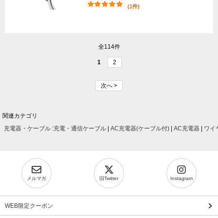
(1件)
全114件
1
2
次へ >
関連カテゴリ
充電器・ケーブル
:
充電・通信ケーブル
|
AC充電器(ケーブル付)
|
AC充電器
|
ワイ
メルマガ
旧Twitter
Instagram
WEB限定クーポン