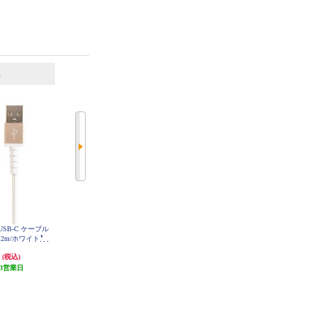
6
7
位
位
位
to USB-C ケーブル
ELSONIC タイプC toライトニング
ELECOM USB Type-C ケーブル ( C
.2m/ホワイト】
ケーブル 1m【充電ケーブル/タ
to C ) 2m PD 100W 急速充電 シリ
0CWH
イプC/USB-C/ライトニングケーブ
コン素材 やわらかく絡みにくい
円
1,408円
1,980円
(税込)
(税込)
(税込)
ル/lightning/1m】 EC-CLC10
ブラック MPA-CC5PSSA20BK
3営業日
42円分ポイント還元
発送目安:
3営業日
発送目安:
即納（在庫あり）
(1件)