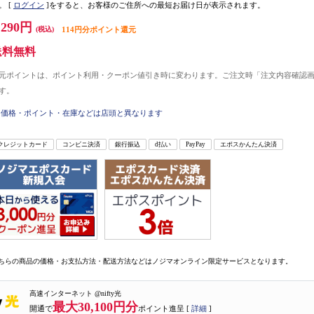
。
[
ログイン
]をすると、お客様のご住所への最短お届け日が表示されます。
,290円
(税込)
114円分ポイント還元
送料無料
元ポイントは、ポイント利用・クーポン値引き時に変わります。ご注文時「注文内容確認
す。
価格・ポイント・在庫などは店頭と異なります
クレジットカード
コンビニ決済
銀行振込
d払い
PayPay
エポスかんたん決済
ちらの商品の価格・お支払方法・配送方法などはノジマオンライン限定サービスとなります。
高速インターネット @nifty光
最大30,100円分
開通で
ポイント進呈 [
詳細
]