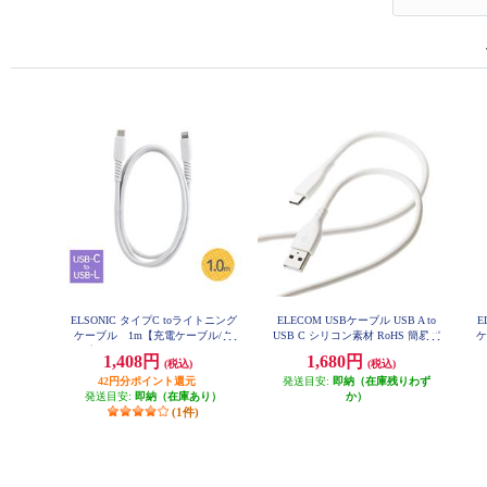
ELSONIC タイプC toライトニング
ELECOM USBケーブル USB A to
E
ケーブル 1m【充電ケーブル/タ
USB C シリコン素材 RoHS 簡易パ
ケ
イプC/USB-C/ライトニングケーブ
ッケージ ホワイト MPA-ACSS10W
1,408円
1,680円
(税込)
(税込)
H
ル/lightning/1m】 EC-CLC10
42円分ポイント還元
発送目安:
即納（在庫残りわず
発送目安:
即納（在庫あり）
か）
(1件)