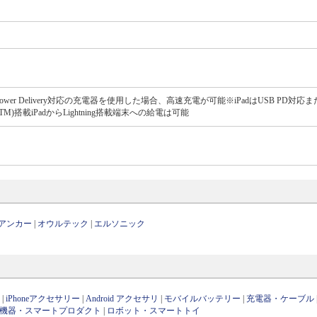
B Power Delivery対応の充電器を使用した場合、高速充電が可能※iPadはUSB PD対応またはT
)搭載iPadからLightning搭載端末への給電は可能
アンカー
|
オウルテック
|
エルソニック
ン
|
iPhoneアクセサリー
|
Android アクセサリ
|
モバイルバッテリー
|
充電器・ケーブル
OT機器・スマートプロダクト
|
ロボット・スマートトイ