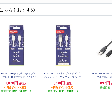
こちらもおすすめ
LSONIC USBタイプC toタイプ C
ELSONIC USBタイプA toタイプ Li
ELECOM Micro-U
ーブル [ PD60W 2ｍ ホワイト] E
ghtningライトニングケーブル [ 2.4
ーブル 2.0m U2
OCBDCC20
Ａ 2ｍ ホワイト] EOCBDAL20
1,078円
1,738円
897円
(税込)
(税込)
32円分ポイント還元
52円分ポイント還元
発送目安:
発送目安:
即納（在庫あり）
発送目安:
即納（在庫あり）