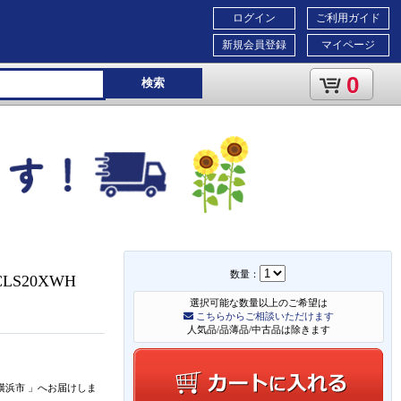
ログイン
ご利用ガイド
新規会員登録
マイページ
0
検索
数量：
CLS20XWH
選択可能な数量以上のご希望は
こちらからご相談いただけます
人気品/品薄品/中古品は除きます
横浜市
」
へお届けしま