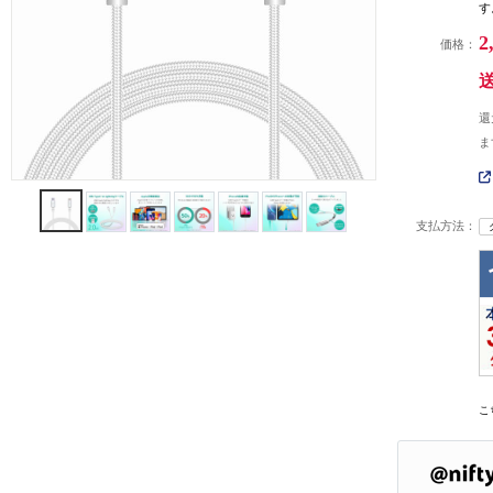
す
2
価格：
還
ま
支払方法：
こ