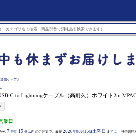
・通信ケーブル
ム
USB-C to Lightningケーブル（高耐久）ホワイト2m MPA
3営業日
7
15
2026
08
15
土曜日
から
時間
分以内
のご注文で、最短
年
月
日
までに
「
神奈川県