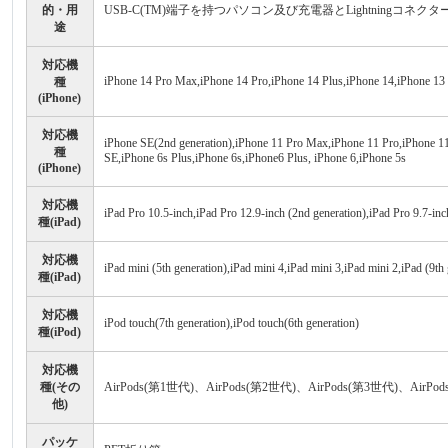
的・用
USB-C(TM)端子を持つパソコン及び充電器とLightningコネクタ
途
対応機
iPhone 14 Pro Max,iPhone 14 Pro,iPhone 14 Plus,iPhone 14,iPhone 13
種
(iPhone)
対応機
iPhone SE(2nd generation),iPhone 11 Pro Max,iPhone 11 Pro,iPhone 1
種
SE,iPhone 6s Plus,iPhone 6s,iPhone6 Plus, iPhone 6,iPhone 5s
(iPhone)
対応機
iPad Pro 10.5-inch,iPad Pro 12.9-inch (2nd generation),iPad Pro 9.7-inch
種(iPad)
対応機
iPad mini (5th generation),iPad mini 4,iPad mini 3,iPad mini 2,iPad (9th 
種(iPad)
対応機
iPod touch(7th generation),iPod touch(6th generation)
種(iPod)
対応機
種(その
AirPods(第1世代)、AirPods(第2世代)、AirPods(第3世代)、AirPods 
他)
パッケ