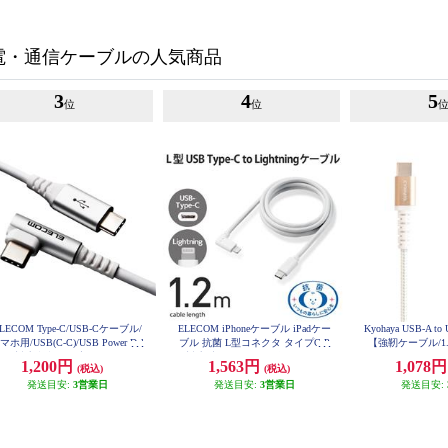
電・通信ケーブルの人気商品
3
4
5
位
位
LECOM Type-C/USB-Cケーブル/
ELECOM iPhoneケーブル iPadケー
Kyohaya USB-A 
マホ用/USB(C-C)/USB Power Del
ブル 抗菌 L型コネクタ タイプC P
【強靭ケーブル/1
VPBD12
ivery対応/認証品/L字コネクタ/抗
D対応 充電 データ転送 1.2m ホワ
1,200円
1,563円
1,078
(税込)
(税込)
・抗ウイルス/2.0m/ホワイト MP
イト MPA-CLL12WH
A-CCL20NWH
発送目安:
3営業日
発送目安:
3営業日
発送目安: