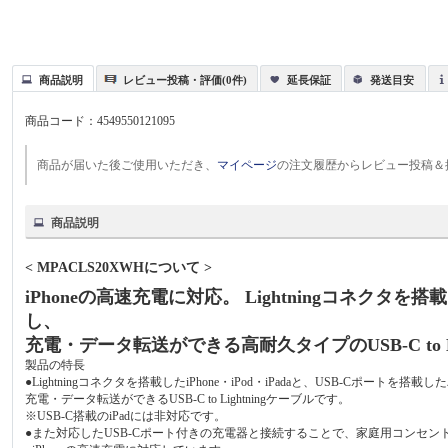
商品説明
レビュー投稿・評価(0件)
延長保証
発送目安
商品コード：
4549550121095
商品が届いた後ご使用いただき、
マイページ
の注文履歴からレビュー投稿＆
商品説明
< MPACLS20XWHについて >
iPhoneの高速充電に対応。 Lightningコネクタ
し、
充電・データ転送ができる高耐久タイプのUSB-C to Li
製品の特長
●Lightningコネクタを搭載したiPhone・iPod・iPadaと、USB-Cポートを
充電・データ転送ができるUSB-C to Lightningケーブルです。
※USB-C搭載のiPadには非対応です。
●また対応したUSB-Cポート付きの充電器と接続することで、家庭用コンセン