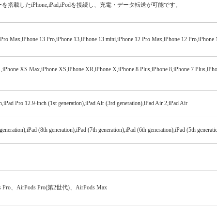
ーを搭載したiPhone,iPad,iPodを接続し、充電・データ転送が可能です。
 Pro Max,iPhone 13 Pro,iPhone 13,iPhone 13 mini,iPhone 12 Pro Max,iPhone 12 Pro,iPhone 
1,iPhone XS Max,iPhone XS,iPhone XR,iPhone X,iPhone 8 Plus,iPhone 8,iPhone 7 Plus,iPho
,iPad Pro 12.9-inch (1st generation),iPad Air (3rd generation),iPad Air 2,iPad Air
generation),iPad (8th generation),iPad (7th generation),iPad (6th generation),iPad (5th generati
Pro、AirPods Pro(第2世代)、AirPods Max