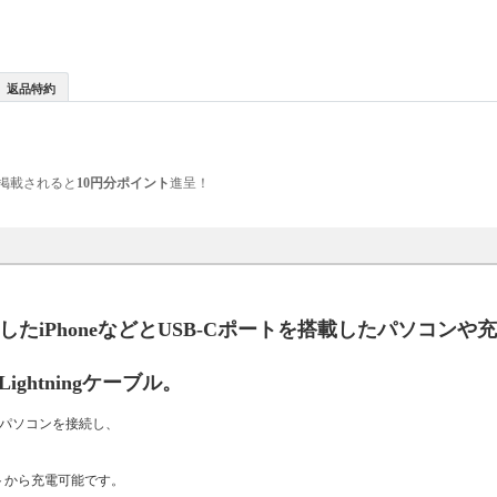
返品特約
掲載されると
10円分ポイント
進呈！
を搭載したiPhoneなどとUSB-Cポートを搭載したパソコン
ghtningケーブル。
搭載したパソコンを接続し、
トから充電可能です。