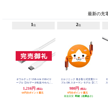
最新の充
1
2
位
位
オウルテック USB-A & USB-Cケ
エルソニック 巻き取り式充電ケー
E
ーブル【3A/データ転送/やわらか
ブル DB.スターマン モデル【DeN
ス
超タフ/断線に強い/急速充電/1m/ホ
Aベイスターズ/USB-Cケーブル/10
1,216円
980円
(税込)
(税込)
ワイト】 OWL-CBA4CA10-WH
0W/携帯、PC充電、iPad】 EC-MC
菌
C10S
60円分ポイント還元
9円分ポイント還元
発送目安:
即納（在庫あり）