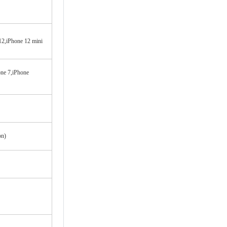
12,iPhone 12 mini
ne 7,iPhone
on)