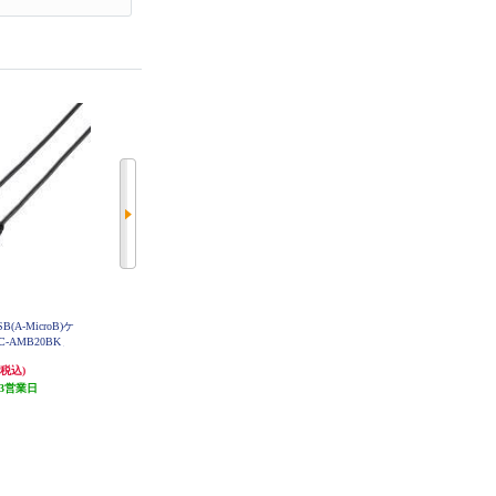
SB(A-MicroB)ケ
ELECOM 変換ケーブル【0.1ｍ/Lig
ELECOM ライトニングケーブル
C-AMB20BK
htning/4極/イヤホン端子/高耐久/ホ
【50cm/Lightning(iPhone/iPod)/スタ
ワイト MPA-L35S01WH
ンダードタイプ/データ転送/充電
2,980円
1,102円
(税込)
(税込)
(税込)
用】 MPA-UALA05WH
3営業日
発送目安:
3営業日
55円分ポイント還元
発送目安:
3営業日