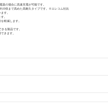
ソコン・充電器の場合に高速充電が可能です。
約10倍まで高めた高耐久タイプです。※エレコム社比
います。
ます。
担を軽減します。
て使用できる製品です。
用できます。