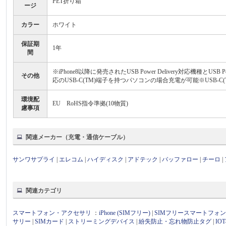
PET折り箱
ージ
カラー
ホワイト
保証期
1年
間
※iPhone8以降に発売されたUSB Power Delivery対応機種とUS
その他
応のUSB-C(TM)端子を持つパソコンの場合充電が可能※USB-C(TM
環境配
EU RoHS指令準拠(10物質)
慮事項
関連メーカー（充電・通信ケーブル）
サンワサプライ
|
エレコム
|
ハイディスク
|
アドテック
|
バッファロー
|
チーロ
|
関連カテゴリ
スマートフォン・アクセサリ
：
iPhone (SIMフリー)
|
SIMフリースマートフォ
サリー
|
SIMカード
|
ストリーミングデバイス
|
紛失防止・忘れ物防止タグ
|
I