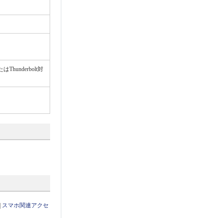
hunderbolt対
|
スマホ関連アクセ