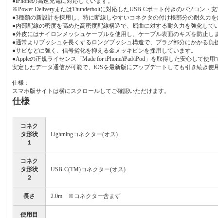
●iPhoneの高速充電に対応しています。
※Power DeliveryまたはThunderboltに対応したUSB-Cポート付きのパ
●3種類の新設計を採用し、特に断線しやすいコネクタの付け根部分の耐久力を
●内部配線の密度を高めた高密度配線構造で、屈曲に対する耐久力を強化して
●外皮にはナイロンメッシュケーブルを使用し、ケーブル表面のキズを防止し
●通常よりブッシュを長くするロングブッシュ構造で、プラグ部分にかかる負
●サビなどに強く、信号劣化を抑える金メッキピンを採用しています。
●Appleの正規ライセンス「Made for iPhone/iPad/iPod」を取得した安心し
安定したデータ通信が可能で、iOSを最新版にアップデートしても引き続き使
仕様：
スマホ版サイトは横にスクロールしてご確認いただけます。
仕様
コネク
タ形状
Lightningコネクター(オス)
１
コネク
タ形状
USB-C(TM)コネクター(オス)
２
長さ
2.0m ※コネクター含まず
使用目