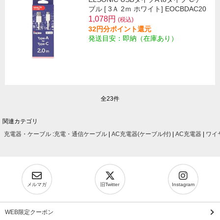
ブル [ 3Ａ 2ｍ ホワイト] EOCBDAC20
1,078円
(税込)
32円分ポイント還元
発送目安：即納（在庫あり）
全23件
関連カテゴリ
充電器・ケーブル
:
充電・通信ケーブル
|
AC充電器(ケーブル付)
|
AC充電器
|
ワイ
メルマガ
旧Twitter
Instagram
WEB限定クーポン