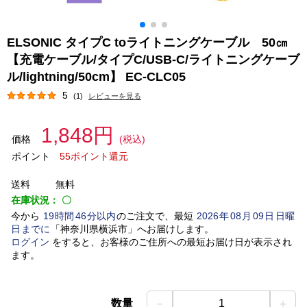
ELSONIC タイプC toライトニングケーブル 50㎝
【充電ケーブル/タイプC/USB-C/ライトニングケーブ
ル/lightning/50cm】 EC-CLC05
5
(1)
レビューを見る
1,848円
価格
(税込)
ポイント
55ポイント還元
送料
無料
在庫状況：
〇
今から
19
時間
46
分以内
のご注文で、最短
2026
年
08
月
09
日
日曜
日
までに
「
神奈川県横浜市
」
へお届けします。
ログイン
をすると、お客様のご住所への最短お届け日が表示され
ます。
－
＋
数量
1