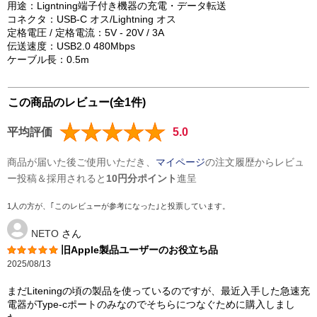
用途：Ligntning端子付き機器の充電・データ転送
コネクタ：USB-C オス/Lightning オス
定格電圧 / 定格電流：5V - 20V / 3A
伝送速度：USB2.0 480Mbps
ケーブル長：0.5m
この商品のレビュー(全1件)
平均評価
5.0
商品が届いた後ご使用いただき、
マイページ
の注文履歴からレビュ
ー投稿＆採用されると
10円分ポイント
進呈
1人の方が、｢このレビューが参考になった｣と投票しています。
NETO
さん
旧Apple製品ユーザーのお役立ち品
2025/08/13
まだLiteningの頃の製品を使っているのですが、最近入手した急速充
電器がType-cポートのみなのでそちらにつなぐために購入しまし