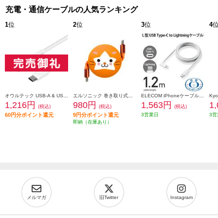
充電・通信ケーブルの人気ランキング
1
位
2
位
3
位
4
オウルテック USB-A & USB-Cケーブル【3A/データ転送/やわらか超タフ/断線に強い/急速充電/1m/ホワイト】 OWL-CBA4CA10-WH
エルソニック 巻き取り式充電ケーブル DB.スターマン モデル【DeNAベイスターズ/USB-Cケーブル/100W/携帯、PC充電、iPad】 EC-MCC10S
ELECOM iPhoneケーブル iPadケーブル 抗菌 L型コネクタ タイプC PD対応 充電 データ転送 1.2m ホワイト MPA-CLL12WH
1,216円
980円
1,563円
1
(税込)
(税込)
(税込)
60円分ポイント還元
9円分ポイント還元
3営業日
3営
即納（在庫あり）
メルマガ
旧Twitter
Instagram