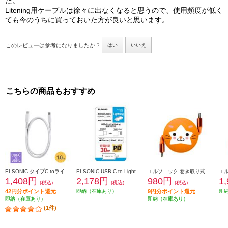
た。
Litening用ケーブルは徐々に出なくなると思うので、使用頻度が低く
ても今のうちに買っておいた方が良いと思います。
このレビューは参考になりましたか？
はい
いいえ
こちらの商品もおすすめ
ELSONIC タイプC toライトニングケーブル 1m【充電ケーブル/タイプC/USB-C/ライトニングケーブル/lightning/1m】 EC-CLC10
ELSONIC USB-C to Lightning 変換アダプタ ECCTOL01
エルソニック 巻き取り式充電ケーブル DB.スターマン モデル【DeNAベイスターズ/USB-Cケーブル/100W/携帯、PC充電、iPad】 EC-MCC10S
1,408円
2,178円
980円
1
(税込)
(税込)
(税込)
42円分ポイント還元
即納（在庫あり）
9円分ポイント還元
即
即納（在庫あり）
即納（在庫あり）
(1件)