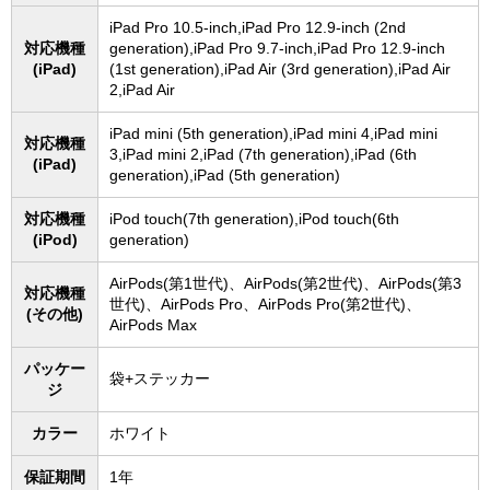
iPad Pro 10.5-inch,iPad Pro 12.9-inch (2nd
対応機種
generation),iPad Pro 9.7-inch,iPad Pro 12.9-inch
(iPad)
(1st generation),iPad Air (3rd generation),iPad Air
2,iPad Air
iPad mini (5th generation),iPad mini 4,iPad mini
対応機種
3,iPad mini 2,iPad (7th generation),iPad (6th
(iPad)
generation),iPad (5th generation)
対応機種
iPod touch(7th generation),iPod touch(6th
(iPod)
generation)
AirPods(第1世代)、AirPods(第2世代)、AirPods(第3
対応機種
世代)、AirPods Pro、AirPods Pro(第2世代)、
(その他)
AirPods Max
パッケー
袋+ステッカー
ジ
カラー
ホワイト
保証期間
1年