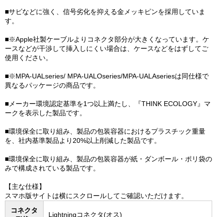
■サビなどに強く、信号劣化を抑える金メッキピンを採用していま
す。
■※Apple社製ケーブルよりコネクタ部分が大きくなっています。ケ
ースなどが干渉して挿入しにくい場合は、ケースなどをはずしてご
使用ください。
■※MPA-UALseries/ MPA-UALOseries/MPA-UALAseriesは同仕様で
異なるパッケージの商品です。
■メーカー環境認定基準を1つ以上満たし、『THINK ECOLOGY』マ
ークを表示した製品です。
■環境保全に取り組み、製品の包装容器におけるプラスチック重量
を、社内基準製品より20%以上削減した製品です。
■環境保全に取り組み、製品の包装容器が紙・ダンボール・ポリ袋の
みで構成されている製品です。
【主な仕様】
スマホ版サイトは横にスクロールしてご確認いただけます。
コネクタ
Lightningコネクタ(オス)