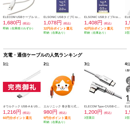
ELECOM USBケーブル USB A to USB C シリコン素材 RoHS 簡易パッケージ ホワイト MPA-ACSS10WH
ELSONIC USBタイプC toタイプ Cケーブル [ PD60W 2ｍ ホワイト] EOCBDCC20
ELSONIC USBタイプA toタイプ Lightningライトニングケーブル [0.5m ホワイト] EOCBDAL5
1,680円
1,078円
1,408円
1
(税込)
(税込)
(税込)
即納（在庫残りわずか）
32円分ポイント還元
42円分ポイント還元
7
即納（在庫あり）
即納（在庫あり）
3営
充電・通信ケーブルの人気ランキング
1
位
2
位
3
位
4
オウルテック USB-A & USB-Cケーブル【3A/データ転送/やわらか超タフ/断線に強い/急速充電/1m/ホワイト】 OWL-CBA4CA10-WH
エルソニック 巻き取り式充電ケーブル DB.スターマン モデル【DeNAベイスターズ/USB-Cケーブル/100W/携帯、PC充電、iPad】 EC-MCC10S
ELECOM Type-C/USB-Cケーブル/スマホ用/USB(C-C)/USB Power Delivery対応/認証品/L字コネクタ/抗菌・抗ウイルス/2.0m/ホワイト MPA-CCL20NWH
1,216円
980円
1,200円
1
(税込)
(税込)
(税込)
60円分ポイント還元
9円分ポイント還元
3営業日
3営
即納（在庫あり）