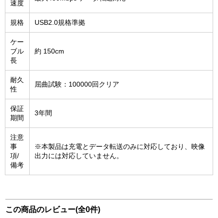
速度
規格
USB2.0規格準拠
ケー
ブル
約 150cm
長
耐久
屈曲試験：100000回クリア
性
保証
3年間
期間
注意
事
※本製品は充電とデータ転送のみに対応しており、映像
項/
出力には対応していません。
備考
この商品のレビュー(全0件)