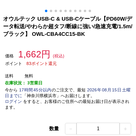
オウルテック USB-C & USB-Cケーブル【PD60W/デ
ータ転送/やわらか超タフ/断線に強い/急速充電/1.5m/
ブラック】 OWL-CBA4CC15-BK
1,662円
価格
(税込)
ポイント
83ポイント還元
送料
無料
在庫状況：
3営業日
今から
17
時間
45
分以内
のご注文で、最短
2026
年
08
月
15
日
土曜
日
までに
「
神奈川県横浜市
」
へお届けします。
ログイン
をすると、お客様のご住所への最短お届け日が表示され
ます。
－
＋
数量
1