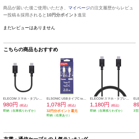
商品が届いた後ご使用いただき、
マイページ
の注文履歴からレビュ
ー投稿＆採用されると
10円分ポイント
進呈
まだレビューはありません
こちらの商品もおすすめ
ELECOM スマホ・タブレット用USBケーブル/USB(C-C)/スタンダード/USB Power Delivery対応/認証品/0.1m/ブラック MPA-CC01PNBK
ELSONIC USBタイプC toタイプ Cケーブル [ PD60W 2ｍ ホワイト] EOCBDCC20
ELECOM スマホ・タブレット用USBケーブル/USB(C-C)/スタンダード/USB Power Delivery対応/認証品/1.0m/ブラック MPA-CC10PNBK
980円
1,078円
1,180円
8
(税込)
(税込)
(税込)
即納（在庫残りわずか）
32円分ポイント還元
即納（在庫残りわずか）
3営
即納（在庫あり）