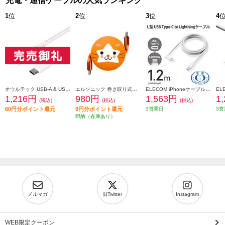
充電・通信ケーブルの人気ランキング
1
位
2
位
3
位
4
オウルテック USB-A & USB-Cケーブル【3A/データ転送/やわらか超タフ/断線に強い/急速充電/1m/ホワイト】 OWL-CBA4CA10-WH
エルソニック 巻き取り式充電ケーブル DB.スターマン モデル【DeNAベイスターズ/USB-Cケーブル/100W/携帯、PC充電、iPad】 EC-MCC10S
ELECOM iPhoneケーブル iPadケーブル 抗菌 L型コネクタ タイプC PD対応 充電 データ転送 1.2m ホワイト MPA-CLL12WH
1,216円
980円
1,563円
1
(税込)
(税込)
(税込)
60円分ポイント還元
9円分ポイント還元
3営業日
3営
即納（在庫あり）
メルマガ
旧Twitter
Instagram
WEB限定クーポン