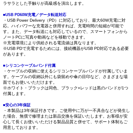
ラサラとした手触りが高級感を演出します。
■USB PD60W充電／データ転送対応
・USB Power Delivery（PD）に対応しており、最大60W充電に対
応。ハイパワーな充電器と併用すれば、充電時間の短縮が可能で
す。また、データ転送にも対応しているので、スマートフォンから
ノートPCに写真や動画などを移動できます。
※充電環境により供給される電流値は異なります。
※USB PDで充電するためには、接続機器がUSB PD対応である必要
があります。
■シリコンケーブルバンド付属
・ケーブルの収納に使えるシリコンケーブルバンドが付属していま
す。ケーブルの収納以外にも袋留めや傘の目印など、さまざまな場
面でもお使いいただけます。
※ホワイト・ブラックは同色、ブラック×レッドは黒のバンドが1つ
付属します。
■安心の3年保証
・本製品は3年保証付きです。ご使用中に万が一不具合などが発生し
た場合、無償で修理または新品交換を保証いたします。お客様が安
心して長くお使いいただける製品品質と併せて、サポート体制もご
用意しております。