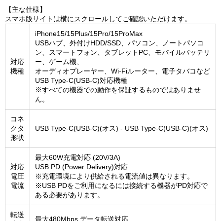
【主な仕様】
スマホ版サイトは横にスクロールしてご確認いただけます。
iPhone15/15Plus/15Pro/15ProMax
USBハブ、外付けHDD/SSD、パソコン、ノートパソコ
ン、スマートフォン、タブレットPC、モバイルバッテリ
対応
ー、ゲーム機、
機種
オーディオプレーヤー、Wi-Fiルーター、電子タバコなど
USB Type-C(USB-C)対応機種
※すべての機器での動作を保証するものではありませ
ん。
コネ
クタ
USB Type-C(USB-C)(オス) - USB Type-C(USB-C)(オス)
形状
最大60W充電対応 (20V/3A)
対応
USB PD (Power Delivery)対応
電圧
※充電環境により供給される電流値は異なります。
電流
※USB PDをご利用になるには接続する機器がPD対応で
ある必要があります。
転送
最大480Mbps データ転送対応