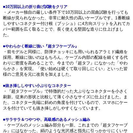
■10万回以上の折り曲げ試験をクリア
・メーカー独自の厳しい条件下で10万回以上の屈曲試験を行っても
断線が見られなかった、非常に耐久性の高いケーブルです。1番断線
しやすいコネクター付け根（ブッシュ）に4方向スリットを入れてカ
バー範囲を広く取ることで、長く使える堅固な造りに仕上げまし
た。
■やわらかく断線に強い『超タフケーブル』
・前モデルと同様に、防弾チョッキにも用いられるアラミド繊維を
採用。断線に強いのはもちろん、ケーブル内部の配線を細くする代
わりに密度を高めることで、今までの『超タフ』になかった「やわ
らかさ」を実現。「使い始めは硬くて取り回しにくい」といった皆
様のご意見を元に改良を加えました。
■抜き挿ししやすい小ぶりなコネクター
・『超タフケーブル』で特徴的だった大ぶりなコネクターを小さく
刷新。従来の形状と比較して薄く小さなサイズに仕上げました。ま
た、コネクター先端に斜めの角度を付けているので、スマホにケー
スを付けていても抜き挿しがしやすくなっています。
■サラサラ＆つやつや、高級感のあるメッシュ編み
・ケーブルのメッシュ編み部分も一新。これまでの『超タフケーブ
ル』にはなかった、絹のような光沢感と指先に引っかかりにくいサ