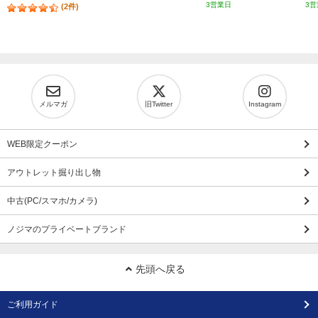
3営業日
3営
(2件)
メルマガ
旧Twitter
Instagram
WEB限定クーポン
アウトレット掘り出し物
中古(PC/スマホ/カメラ)
ノジマのプライベートブランド
先頭へ戻る
ご利用ガイド