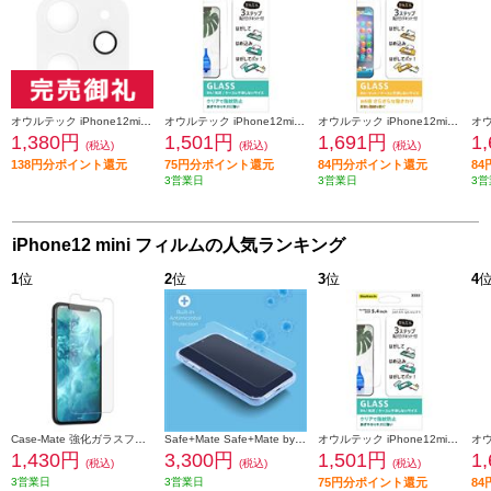
オウルテック iPhone12mini対応カメラ部分 保護強化ガラス OWL-CLGIC54-WH
オウルテック iPhone12mini対応クリアで指紋防止ガラス OWL-GSIC54-CL
オウルテック iPhone12mini対応さらさらな指ざわりガラス OWL-GSIC54-AG
1,380円
1,501円
1,691円
1
(税込)
(税込)
(税込)
138円分ポイント還元
75円分ポイント還元
84円分ポイント還元
8
3営業日
3営業日
3営
iPhone12 mini フィルムの人気ランキング
1
位
2
位
3
位
4
Case-Mate 強化ガラスフィルム Glass Screen Protector for iPhone 12 mini CM043582
Safe+Mate Safe+Mate by 抗菌 超強化 ウルトラガラスフィルム iPhone 12 mini CS043584
オウルテック iPhone12mini対応クリアで指紋防止ガラス OWL-GSIC54-CL
1,430円
3,300円
1,501円
1
(税込)
(税込)
(税込)
3営業日
3営業日
75円分ポイント還元
8