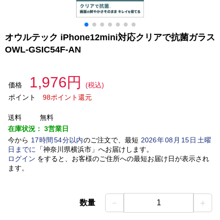
オウルテック iPhone12mini対応クリアで抗菌ガラス
OWL-GSIC54F-AN
1,976円
価格
(税込)
ポイント
98ポイント還元
送料
無料
在庫状況：
3営業日
今から
17
時間
54
分以内
のご注文で、最短
2026
年
08
月
15
日
土曜
日
までに
「
神奈川県横浜市
」
へお届けします。
ログイン
をすると、お客様のご住所への最短お届け日が表示され
ます。
－
＋
数量
1