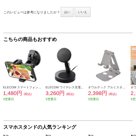
このレビューは参考になりましたか？
はい
いいえ
こちらの商品もおすすめ
ELECOM スマートフォン用ホルダー/吸盤固定タイプ/アクセサリーシュー付/ブラック P-STSRSUBK
ELECOM ワイヤレス充電器 7.5W+5W マグネット式 スタンドタイプ 同時充電 縦置き/横置き両対応 ブラック WMS03
オウルテック アルミスタンド スマホ タブレット用 折りたためる OWL-STD03-SI
1,480円
3,260円
2,398円
2
(税込)
(税込)
(税込)
3営業日
3営業日
3営業日
3営
スマホスタンドの人気ランキング