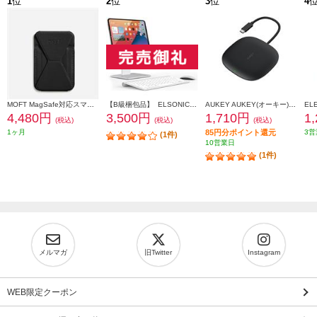
1
位
2
位
3
位
4
MOFT MagSafe対応スマホスタンド ジェットブラック MS007MP-1-MO-JTBK
【B級梱包品】 ELSONIC iPadマグネットスタンド ECJ-MIPST011
AUKEY AUKEY(オーキー) USBハブ 10Wワイヤレス機能付き Unity Wireless 100W [Type-A 2ポート/Type-C 1ポート/HDMI 1ポート] CB-C70-BK
4,480円
3,500円
1,710円
1
(税込)
(税込)
(税込)
1ヶ月
85円分ポイント還元
3営
(1件)
10営業日
(1件)
メルマガ
旧Twitter
Instagram
WEB限定クーポン