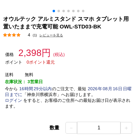
オウルテック アルミスタンド スマホ タブレット用
置いたままで充電可能 OWL-STD03-BK
4
(1)
レビューを見る
2,398円
価格
(税込)
ポイント
0ポイント還元
送料
無料
在庫状況：
3営業日
今から
16
時間
29
分以内
のご注文で、最短
2026
年
08
月
16
日
日曜
日
までに
「
神奈川県横浜市
」
へお届けします。
ログイン
をすると、お客様のご住所への最短お届け日が表示され
ます。
－
＋
数量
1