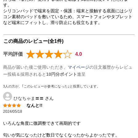
す。
シリコンパッドで端末を固定・保護：端末と接触する底面にはシリ
コン素材のパッドを敷いているため、スマートフォンやタブレット
など端末にフィットし、滑り防止にも役立ちます。
この商品のレビュー(全1件)
平均評価
4.0
商品が届いた後ご使用いただき、
マイページ
の注文履歴からレビュ
ー投稿＆採用されると
10円分ポイント
進呈
3人の方が、｢このレビューが参考になった｣と投票しています。
ひなちゃま〓〓
さん
なんと!!
2024/05/18
いろんな角度に微調整できて画期的です
匂いが気になったけど数日でなくなったからよかったです。