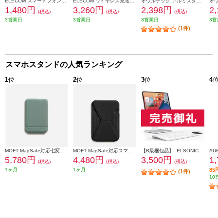
ELECOM スマートフォン用ホルダー/吸盤固定タイプ/アクセサリーシュー付/ブラック P-STSRSUBK
ELECOM ワイヤレス充電器 7.5W+5W マグネット式 スタンドタイプ 同時充電 縦置き/横置き両対応 ブラック WMS03
オウルテック アルミスタンド スマホ タブレット用 置いたままで充電可能 OWL-STD03-BK
1,480円
3,260円
2,398円
2
(税込)
(税込)
(税込)
3営業日
3営業日
3営業日
3営
(1件)
スマホスタンドの人気ランキング
1
位
2
位
3
位
4
MOFT MagSafe対応七変化マルチスタンド スモークターコイズ MS027-1-MO-SFGN
MOFT MagSafe対応スマホスタンド ジェットブラック MS007MP-1-MO-JTBK
【B級梱包品】 ELSONIC iPadマグネットスタンド ECJ-MIPST011
5,780円
4,480円
3,500円
1
(税込)
(税込)
(税込)
1ヶ月
1ヶ月
8
(1件)
10