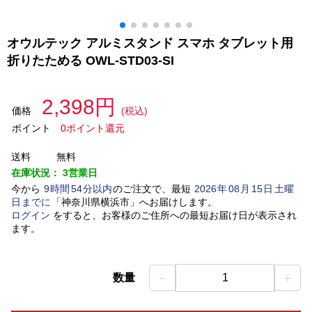
オウルテック アルミスタンド スマホ タブレット用
折りたためる OWL-STD03-SI
2,398円
価格
(税込)
ポイント
0ポイント還元
送料
無料
在庫状況：
3営業日
今から
9
時間
54
分以内
のご注文で、最短
2026
年
08
月
15
日
土曜
日
までに
「
神奈川県横浜市
」
へお届けします。
ログイン
をすると、お客様のご住所への最短お届け日が表示され
ます。
－
＋
数量
1