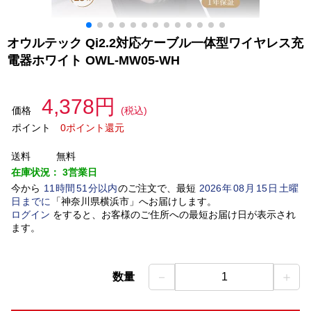
オウルテック Qi2.2対応ケーブル一体型ワイヤレス充
電器ホワイト OWL-MW05-WH
4,378円
価格
(税込)
ポイント
0ポイント還元
送料
無料
在庫状況：
3営業日
今から
11
時間
51
分以内
のご注文で、最短
2026
年
08
月
15
日
土曜
日
までに
「
神奈川県横浜市
」
へお届けします。
ログイン
をすると、お客様のご住所への最短お届け日が表示され
ます。
－
＋
数量
1