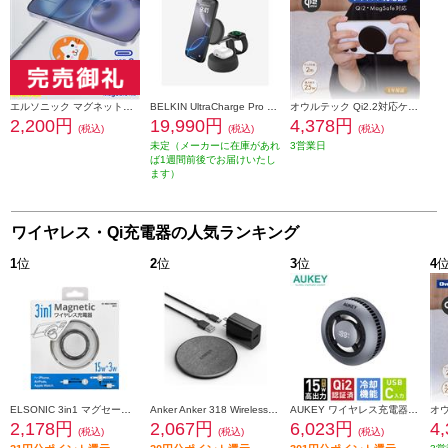
エルソニック マグネットワイヤレス充電器 卓上用 DB.スターマン【DeNAベイスターズ/USB-C 1.0ｍ/高速充電/最大7.5Ｗ/MagSafe対応/マグネットワイヤレス対応】 EC-MSC10S
BELKIN UltraCharge Pro Qi2 25W 3-in-1マグネット式充電ドック チャコール WIZ040dqCH
オウルテック Qi2.2対応ケーブル一体型ワイヤレス充電器ブラック OWL-MW05-BK
2,200円
19,990円
4,378円
(税込)
(税込)
(税込)
未定（メーカーに在庫があれ
3営業日
ば1週間前後でお届けいたし
ます）
ワイヤレス・Qi充電器の人気ランキング
1
位
2
位
3
位
4
ELSONIC 3in1 マグセーフ充電器 スマホ充電/Airpods充電/Applewatch充電/ワイヤレス充電 EC-MSC10RWR
Anker Anker 318 Wireless Charger (Pad) B2548NF1
AUKEY ワイヤレス充電器 MagFusion GameFrost [MagSafe対応 Qi2 冷却機能搭載 15W グレー] LC-G10-GY
2,178円
2,067円
6,023円
4
(税込)
(税込)
(税込)