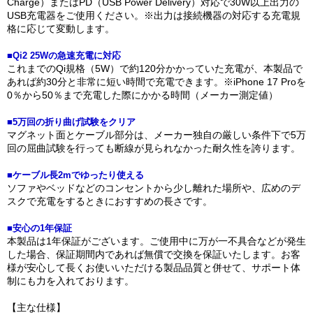
Charge）またはPD（USB Power Delivery）対応で30W以上出力の
USB充電器をご使用ください。※出力は接続機器の対応する充電規
格に応じて変動します。
■Qi2 25Wの急速充電に対応
これまでのQi規格（5W）で約120分かかっていた充電が、本製品で
あれば約30分と非常に短い時間で充電できます。※iPhone 17 Proを
0％から50％まで充電した際にかかる時間（メーカー測定値）
■5万回の折り曲げ試験をクリア
マグネット面とケーブル部分は、メーカー独自の厳しい条件下で5万
回の屈曲試験を行っても断線が見られなかった耐久性を誇ります。
■ケーブル長2mでゆったり使える
ソファやベッドなどのコンセントから少し離れた場所や、広めのデ
スクで充電をするときにおすすめの長さです。
■安心の1年保証
本製品は1年保証がございます。ご使用中に万が一不具合などが発生
した場合、保証期間内であれば無償で交換を保証いたします。お客
様が安心して長くお使いいただける製品品質と併せて、サポート体
制にも力を入れております。
【主な仕様】