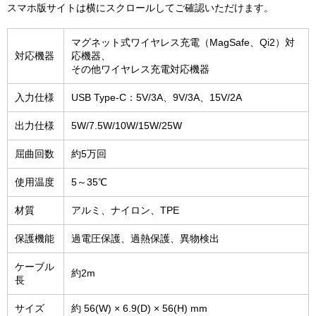
スマホ版サイトは横にスクロールしてご確認いただけます。
マグネット式ワイヤレス充電（MagSafe、Qi2）対
対応機器
応機器、
その他ワイヤレス充電対応機器
入力仕様
USB Type-C：5V/3A、9V/3A、15V/2A
出力仕様
5W/7.5W/10W/15W/25W
屈曲回数
約5万回
使用温度
5～35℃
材質
アルミ、ナイロン、TPE
保護機能
過電圧保護、過熱保護、異物検出
ケーブル
約2m
長
サイズ
約 56(W) × 6.9(D) × 56(H) mm