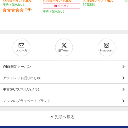
21円分ポイント還元
20円分ポイント還元
301円分ポイント還元
3営
即納（在庫あり）
10営業日
クーポン
(4件)
即納（在庫あり）
メルマガ
旧Twitter
Instagram
WEB限定クーポン
アウトレット掘り出し物
中古(PC/スマホ/カメラ)
ノジマのプライベートブランド
先頭へ戻る