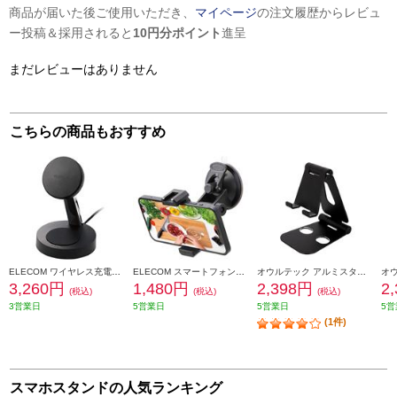
商品が届いた後ご使用いただき、
マイページ
の注文履歴からレビュ
ー投稿＆採用されると
10円分ポイント
進呈
まだレビューはありません
こちらの商品もおすすめ
ELECOM ワイヤレス充電器 7.5W+5W マグネット式 スタンドタイプ 同時充電 縦置き/横置き両対応 ブラック WMS03
ELECOM スマートフォン用ホルダー/吸盤固定タイプ/アクセサリーシュー付/ブラック P-STSRSUBK
オウルテック アルミスタンド スマホ タブレット用 置いたままで充電可能 OWL-STD03-BK
3,260円
1,480円
2,398円
2
(税込)
(税込)
(税込)
3営業日
5営業日
5営業日
5営
(1件)
スマホスタンドの人気ランキング