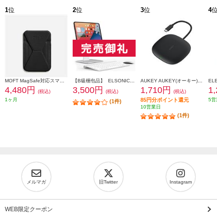
1
位
2
位
3
位
4
MOFT MagSafe対応スマホスタンド ジェットブラック MS007MP-1-MO-JTBK
【B級梱包品】 ELSONIC iPadマグネットスタンド ECJ-MIPST011
AUKEY AUKEY(オーキー) USBハブ 10Wワイヤレス機能付き Unity Wireless 100W [Type-A 2ポート/Type-C 1ポート/HDMI 1ポート] CB-C70-BK
4,480円
3,500円
1,710円
1
(税込)
(税込)
(税込)
1ヶ月
85円分ポイント還元
5営
(1件)
10営業日
(1件)
メルマガ
旧Twitter
Instagram
WEB限定クーポン