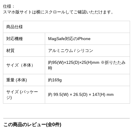
仕様：
スマホ版サイトは横にスクロールしてご確認いただけます。
商品仕様
対応機種
MagSafe対応のiPhone
材質
アルミニウム / シリコン
約95(W)×125(D)×25(H)mm ※折りたたみ
サイズ（本体）
時
重量 (本体)
約169g
サイズ (パッケー
約 99.5(W) × 26.5(D) × 147(H) mm
ジ)
この商品のレビュー(全0件)