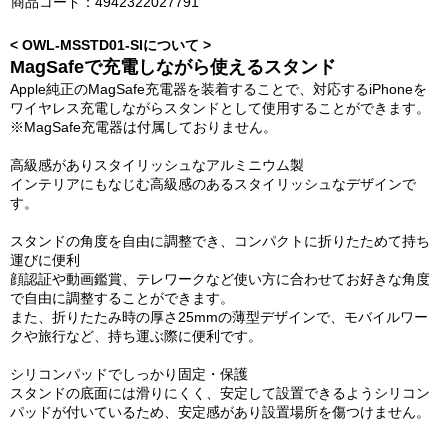
商品コード：4942322027791
< OWL-MSSTD01-SIについて >
MagSafeで充電しながら使えるスタンド
Apple純正のMagSafe充電器を装着することで、対応するiPhoneを
ワイヤレス充電しながらスタンドとして使用することができます。
※MagSafe充電器は付属しておりません。
高級感がありスタイリッシュなアルミニウム製
インテリアにもなじむ高級感のあるスタイリッシュなデザインで
す。
スタンドの角度を自由に調整でき、コンパクトに折りたためて持ち
運びに便利
顔認証や動画鑑賞、テレワークなど使い方に合わせてお好きな角度
で自由に調整することができます。
また、折りたたみ時の厚さ25mmの薄型デザインで、モバイルワー
クや旅行など、持ち運ぶ際に便利です。
シリコンパッドでしっかり固定・保護
スタンドの底面には滑りにくく、安定して設置できるようシリコン
パッドが付いているため、安定感があり設置場所を傷つけません。