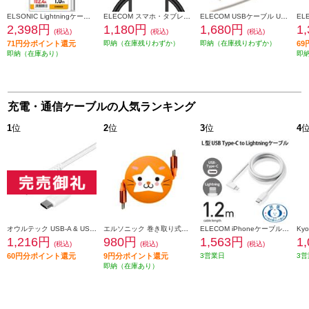
ELSONIC Lightningケーブル 【lightning/cable/ライトニングケーブル/ケーブル/ストロング/iphone/2.4A/1.0m】 ECJ-LCS10-SV
ELECOM スマホ・タブレット用USBケーブル/USB(C-C)/スタンダード/USB Power Delivery対応/認証品/1.0m/ブラック MPA-CC10PNBK
ELECOM USBケーブル USB A to USB C シリコン素材 RoHS 簡易パッケージ ホワイト MPA-ACSS10WH
2,398円
1,180円
1,680円
1
(税込)
(税込)
(税込)
71円分ポイント還元
即納（在庫残りわずか）
即納（在庫残りわずか）
6
即納（在庫あり）
即
充電・通信ケーブルの人気ランキング
1
位
2
位
3
位
4
オウルテック USB-A & USB-Cケーブル【3A/データ転送/やわらか超タフ/断線に強い/急速充電/1m/ホワイト】 OWL-CBA4CA10-WH
エルソニック 巻き取り式充電ケーブル DB.スターマン モデル【DeNAベイスターズ/USB-Cケーブル/100W/携帯、PC充電、iPad】 EC-MCC10S
ELECOM iPhoneケーブル iPadケーブル 抗菌 L型コネクタ タイプC PD対応 充電 データ転送 1.2m ホワイト MPA-CLL12WH
1,216円
980円
1,563円
1
(税込)
(税込)
(税込)
60円分ポイント還元
9円分ポイント還元
3営業日
3営
即納（在庫あり）