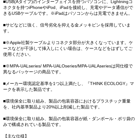
■USB(Aタイプ)のインターフェイスを持つパソコンに、Lightningコ
ネクタを持つiPhoneやiPod、iPadを接続し、充電やデータ通信がで
きるUSBケーブルです。※iPadはパソコンからは充電できません。
■サビなどに強く、信号劣化を抑える金メッキピンを採用していま
す。
■※Apple社製ケーブルよりコネクタ部分が大きくなっています。ケ
ースなどが干渉して挿入しにくい場合は、ケースなどをはずしてご
使用ください。
■※MPA-UALseries/ MPA-UALOseries/MPA-UALAseriesは同仕様で
異なるパッケージの商品です。
■メーカー環境認定基準を1つ以上満たし、『THINK ECOLOGY』マ
ークを表示した製品です。
■環境保全に取り組み、製品の包装容器におけるプラスチック重量
を、社内基準製品より20%以上削減した製品です。
■環境保全に取り組み、製品の包装容器が紙・ダンボール・ポリ袋の
みで構成されている製品です。
【主な仕様】