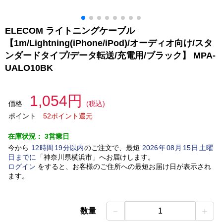
ELECOM ライトニングケーブル
【1m/Lightning(iPhone/iPod)/オーディオ向け/スタ
ンダードタイプ/データ転送/充電用/ブラック】 MPA-
UALO10BK
1,054円
価格
(税込)
ポイント
52ポイント還元
在庫状況：
3営業日
今から
12
時間
19
分以内
のご注文で、最短
2026
年
08
月
15
日
土曜
日
までに
「
神奈川県横浜市
」
へお届けします。
ログイン
をすると、お客様のご住所への最短お届け日が表示され
ます。
－
＋
数量
1