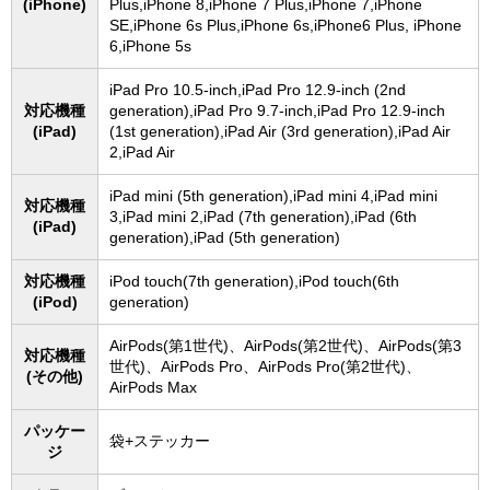
(iPhone)
Plus,iPhone 8,iPhone 7 Plus,iPhone 7,iPhone
SE,iPhone 6s Plus,iPhone 6s,iPhone6 Plus, iPhone
6,iPhone 5s
iPad Pro 10.5-inch,iPad Pro 12.9-inch (2nd
対応機種
generation),iPad Pro 9.7-inch,iPad Pro 12.9-inch
(iPad)
(1st generation),iPad Air (3rd generation),iPad Air
2,iPad Air
iPad mini (5th generation),iPad mini 4,iPad mini
対応機種
3,iPad mini 2,iPad (7th generation),iPad (6th
(iPad)
generation),iPad (5th generation)
対応機種
iPod touch(7th generation),iPod touch(6th
(iPod)
generation)
AirPods(第1世代)、AirPods(第2世代)、AirPods(第3
対応機種
世代)、AirPods Pro、AirPods Pro(第2世代)、
(その他)
AirPods Max
パッケー
袋+ステッカー
ジ