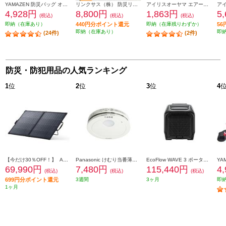
YAMAZEN 防災バッグ オレンジ YBG-30R
リンクサス（株） 防災リュック リンクサス ゲンバッグ防災17点セット GB-BS01
アイリスオーヤマ エアーベッド【シングルサイズ/ポンプ付】 ABD-1N
4,928円
8,800円
1,863円
5
(税込)
(税込)
(税込)
即納（在庫あり）
440円分ポイント還元
即納（在庫残りわずか）
5
即納（在庫あり）
即
(24件)
(2件)
防災・防犯用品の人気ランキング
1
位
2
位
3
位
4
【今だけ30％OFF！】 Anker ソーラーパネル Solix PS200 Dual Portable Solar Panel【出力最大200W/重さ4.8kg/アルミフレーム/10年使える長寿命】 AS320011
Panasonic けむり当番薄型2種 ホワイト(電池式/ワイヤレス連動子機/あかり付)ブリスタパック SHK74202P
EcoFlow WAVE 3 ポータブルエアコン 自動/冷房/暖房/除湿機能搭載 EFWAVE3-JP-NBOX
69,990円
7,480円
115,440円
4
(税込)
(税込)
(税込)
699円分ポイント還元
3週間
3ヶ月
即
1ヶ月