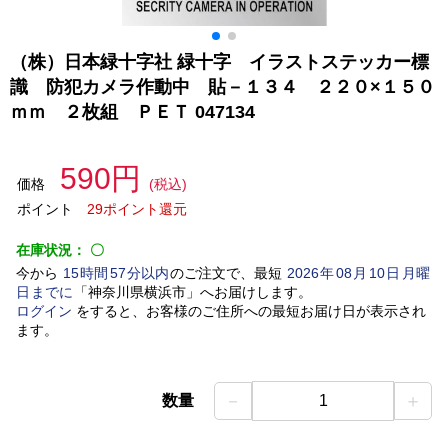
（株）日本緑十字社 緑十字 イラストステッカー標
識 防犯カメラ作動中 貼－１３４ ２２０×１５０
ｍｍ ２枚組 ＰＥＴ 047134
590円
価格
(税込)
ポイント
29ポイント還元
在庫状況：
〇
今から
15
時間
57
分以内
のご注文で、最短
2026
年
08
月
10
日
月曜
日
までに
「
神奈川県横浜市
」
へお届けします。
ログイン
をすると、お客様のご住所への最短お届け日が表示され
ます。
－
＋
数量
1