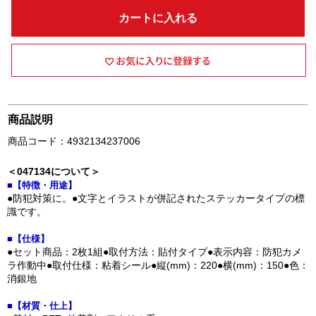
カートに入れる
商品説明
商品コード：4932134237006
＜047134について＞
■【特徴・用途】
●防犯対策に。●文字とイラストが併記されたステッカータイプの標
識です。
■【仕様】
●セット商品：2枚1組●取付方法：貼付タイプ●表示内容：防犯カメ
ラ作動中●取付仕様：粘着シール●縦(mm)：220●横(mm)：150●色：
消銀地
■【材質・仕上】