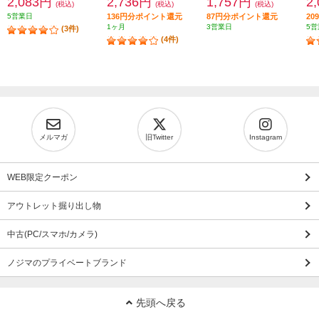
2,083円
2,736円
1,757円
2
(税込)
(税込)
(税込)
5営業日
136円分ポイント還元
87円分ポイント還元
2
1ヶ月
3営業日
5営
(3件)
(4件)
メルマガ
旧Twitter
Instagram
WEB限定クーポン
アウトレット掘り出し物
中古(PC/スマホ/カメラ)
ノジマのプライベートブランド
先頭へ戻る