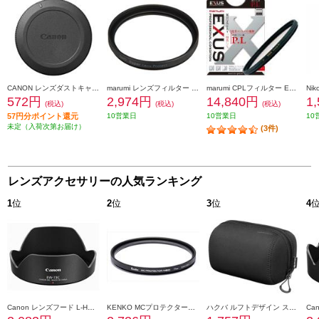
CANON レンズダストキャップ RF II DUST-RFII
marumi レンズフィルター DHG スーパーレンズプロテクト(N) 40.5mm ブラック 40_5MM-B-DHG-SLP
marumi CPLフィルター EXUSサーキュラーP.L 77mm 77mmEXUS-CPL
572円
2,974円
14,840円
1
(税込)
(税込)
(税込)
57円分ポイント還元
10営業日
10営業日
10
未定（入荷次第お届け）
(3件)
レンズアクセサリーの人気ランキング
1
位
2
位
3
位
4
Canon レンズフード L-HOODEW73C
KENKO MCプロテクターNEO 77mm径 MC-NEO77
ハクバ ルフトデザイン スリムフィット レンズポーチ 110-150 ブラック KLP-LS1115BK