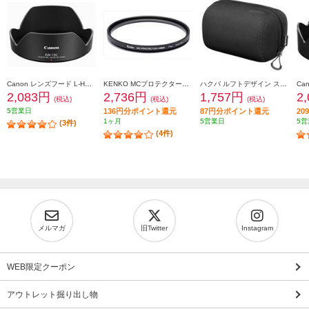
Canon レンズフード L-HOODEW73C
KENKO MCプロテクターNEO 77mm径 MC-NEO77
ハクバ ルフトデザイン スリムフィット レンズポーチ 110-150 ブラック KLP-LS1115BK
2,083円
2,736円
1,757円
2
(税込)
(税込)
(税込)
5営業日
136円分ポイント還元
87円分ポイント還元
2
1ヶ月
5営業日
5営
(3件)
(4件)
メルマガ
旧Twitter
Instagram
WEB限定クーポン
アウトレット掘り出し物