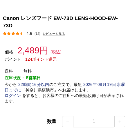
Canon レンズフード EW-73D LENS-HOOD-EW-
73D
4.6
(12)
レビューを見る
2,489円
価格
(税込)
ポイント
124ポイント還元
送料
無料
在庫状況：
5営業日
今から
22
時間
16
分以内
のご注文で、最短
2026
年
08
月
19
日
水曜
日
までに
「
神奈川県横浜市
」
へお届けします。
ログイン
をすると、お客様のご住所への最短お届け日が表示され
ます。
－
＋
数量
1