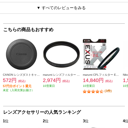
▼ すべてのレビューをみる
こちらの商品もおすすめ
CANON レンズダストキャップ RF II DUST-RFII
marumi レンズフィルター DHG スーパーレンズプロテクト(N) 40.5mm ブラック 40_5MM-B-DHG-SLP
marumi CPLフィルター EXUSサーキュラーP.L 77mm 77mmEXUS-CPL
572円
2,974円
14,840円
1
(税込)
(税込)
(税込)
57円分ポイント還元
10営業日
10営業日
10
未定（入荷次第お届け）
(3件)
レンズアクセサリーの人気ランキング
1
位
2
位
3
位
4