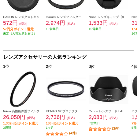
CANON レンズダストキャップ RF II DUST-RFII
marumi レンズフィルター DHG スーパーレンズプロテクト(N) 40.5mm ブラック 40_5MM-B-DHG-SLP
Nikon レンズキャップ【82mm/スプリング式】 LC-82B
572円
2,974円
1,533円
3
(税込)
(税込)
(税込)
57円分ポイント還元
10営業日
10営業日
1,
未定（入荷次第お届け）
10
レンズアクセサリーの人気ランキング
1
位
2
位
3
位
4
Nikon 高性能保護フィルター ARCREST II PROTECTION FILTER 95mm ARII-PF95 AR2PF95
KENKO MCプロテクターNEO 77mm径 MC-NEO77
Canon レンズフード L-HOODEW73C
26,050円
2,736円
2,083円
1
(税込)
(税込)
(税込)
1,302円分ポイント還元
136円分ポイント還元
5営業日
7
3週間
1ヶ月
5営
(3件)
(4件)