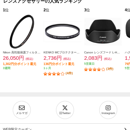
レンズアクセサリーの人気ランキング
1
位
2
位
3
位
4
Nikon 高性能保護フィルター ARCREST II PROTECTION FILTER 95mm ARII-PF95 AR2PF95
KENKO MCプロテクターNEO 77mm径 MC-NEO77
Canon レンズフード L-HOODEW73C
26,050円
2,736円
2,083円
1
(税込)
(税込)
(税込)
1,302円分ポイント還元
136円分ポイント還元
5営業日
7
3週間
1ヶ月
5営
(3件)
(4件)
メルマガ
旧Twitter
Instagram
WEB限定クーポン