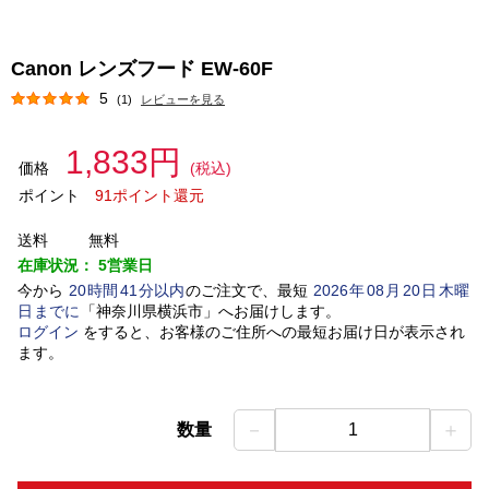
Canon レンズフード EW-60F
5
(1)
レビューを見る
1,833円
価格
(税込)
ポイント
91ポイント還元
送料
無料
在庫状況：
5営業日
今から
20
時間
41
分以内
のご注文で、最短
2026
年
08
月
20
日
木曜
日
までに
「
神奈川県横浜市
」
へお届けします。
ログイン
をすると、お客様のご住所への最短お届け日が表示され
ます。
－
＋
数量
1