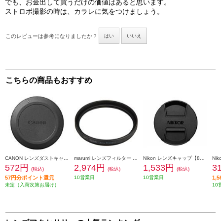
でも、お金出して買うだけの価値はあると思います。
ストロボ撮影の時は、カラレに気をつけましょう。
このレビューは参考になりましたか？
はい
いいえ
こちらの商品もおすすめ
CANON レンズダストキャップ RF II DUST-RFII
marumi レンズフィルター DHG スーパーレンズプロテクト(N) 40.5mm ブラック 40_5MM-B-DHG-SLP
Nikon レンズキャップ【82mm/スプリング式】 LC-82B
572円
2,974円
1,533円
3
(税込)
(税込)
(税込)
57円分ポイント還元
10営業日
10営業日
1,
未定（入荷次第お届け）
10