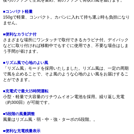
後ろのファンで空気を集め、前のファンで筒状の風を届けます。
■コンパクト軽量
150gで軽量、コンパクト。カバンに入れて持ち運ぶ時も負担になり
ません。
■便利なカラビナ付
さまざまな場所にワンタッチで取付できるカラビナ付。デイパック
などに取り付ければ移動中でもすぐに使用でき、不要な場合はしま
う手間が省けます。
■リズム風で心地のよい風
「リズム風」モードを採用いたしました。リズム風は、一定の周期
で風を止めることで、そよ風のような心地のよい風をお届けするこ
とができます。
■充電式で最大15時間運転
小型・軽量で大容量のリチウムイオン電池を採用。繰り返し充電
（約300回）が可能です。
■5段階の風量調整
風量はリズム風・弱・中・強・ターボの5段階。。
■便利な充電残量表示