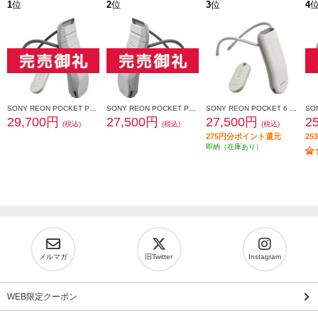
1
位
2
位
3
位
4
SONY REON POCKET PRO Plus （レオンポケットプロプラス）センシングキット RNPK-P1PT
SONY REON POCKET PRO Plus（レオンポケットプロプラス） RNPK-P1P
SONY REON POCKET 6 （レオンポケット 6）センシングキット RNPK-6T
29,700円
27,500円
27,500円
2
(税込)
(税込)
(税込)
275円分ポイント還元
2
即納（在庫あり）
メルマガ
旧Twitter
Instagram
WEB限定クーポン