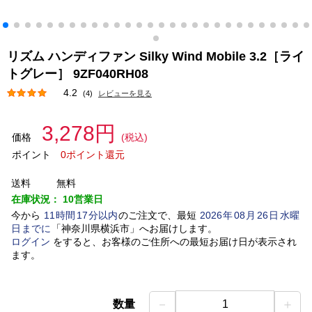
リズム ハンディファン Silky Wind Mobile 3.2［ライ
トグレー］ 9ZF040RH08
4.2
(4)
レビューを見る
3,278円
価格
(税込)
ポイント
0ポイント還元
送料
無料
在庫状況：
10営業日
今から
11
時間
17
分以内
のご注文で、最短
2026
年
08
月
26
日
水曜
日
までに
「
神奈川県横浜市
」
へお届けします。
ログイン
をすると、お客様のご住所への最短お届け日が表示され
ます。
－
＋
数量
1