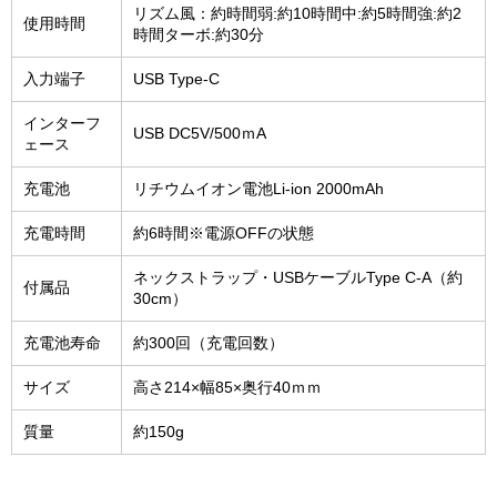
リズム風：約時間弱:約10時間中:約5時間強:約2
使用時間
時間ターボ:約30分
入力端子
USB Type-C
インターフ
USB DC5V/500ｍA
ェース
充電池
リチウムイオン電池Li-ion 2000mAh
充電時間
約6時間※電源OFFの状態
ネックストラップ・USBケーブルType C-A（約
付属品
30cm）
充電池寿命
約300回（充電回数）
サイズ
高さ214×幅85×奥行40ｍｍ
質量
約150g