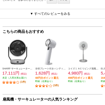
▼ すべてのレビューをみる
こちらの商品もおすすめ
SHARP サーキュレーター【上下左右首振り/プラズマクラスターNEXT/ライトグレー】 PK-18S03-H
冷却プレート付きハンディファン ELSONIC ペルチェ式ハンディファン EZ-PHF25
コイズミ AＣリビング扇風機[自動首振り/リモコン付属] KLF30254H
17,111円
1,628円
4,980円
5
(税込)
(税込)
(税込)
未定（入荷次第お届け）
48円分ポイント還元
498円分ポイント還元
1
即納（在庫あり）
即納（在庫あり）
即
(1件)
(3件)
扇風機・サーキュレーターの人気ランキング