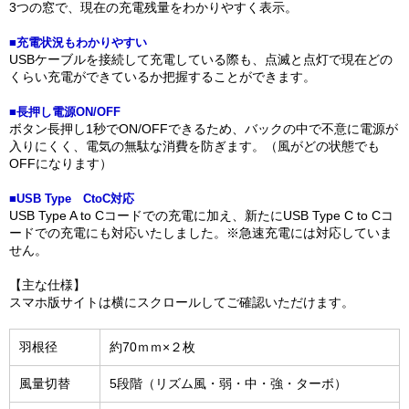
3つの窓で、現在の充電残量をわかりやすく表示。
■充電状況もわかりやすい
USBケーブルを接続して充電している際も、点滅と点灯で現在どの
くらい充電ができているか把握することができます。
■長押し電源ON/OFF
ボタン長押し1秒でON/OFFできるため、バックの中で不意に電源が
入りにくく、電気の無駄な消費を防ぎます。（風がどの状態でも
OFFになります）
■USB Type CtoC対応
USB Type A to Cコードでの充電に加え、新たにUSB Type C to Cコ
ードでの充電にも対応いたしました。※急速充電には対応していま
せん。
【主な仕様】
スマホ版サイトは横にスクロールしてご確認いただけます。
羽根径
約70ｍｍ×２枚
風量切替
5段階（リズム風・弱・中・強・ターボ）