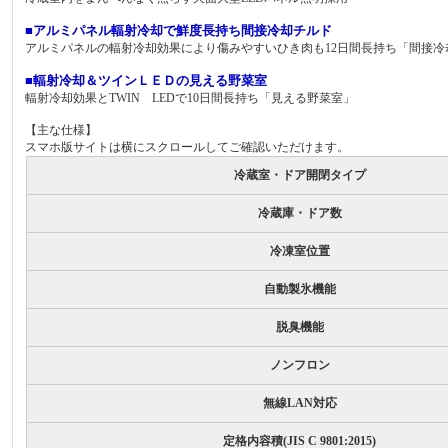
■アルミパネル輻射冷却で鮮度長持ち間接冷却チルド
アルミパネルの輻射冷却効果により傷みやすいひき肉も12日間長持ち「間接冷
■輻射冷却＆ツインＬＥＤの見える野菜室
輻射冷却効果とTWIN LEDで10日間長持ち「見える野菜室」
【主な仕様】
スマホ版サイトは横にスクロールしてご確認いただけます。
冷蔵室・ドア開閉タイプ
冷蔵庫・ドア数
冷凍室位置
自動製氷機能
脱臭機能
ノンフロン
無線LAN対応
定格内容積(JIS C 9801:2015)