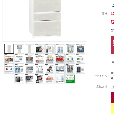
[
1
価格：
大
リサイクル：
そ
支払方法：