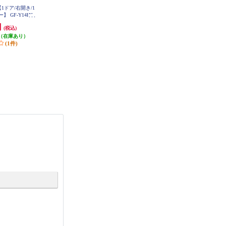
【1ドア/右開き/1
【数量限定特価】 AQUA 冷蔵庫 4
Panasonic 冷蔵庫 インバータ搭載 2
 GF-Y14HS-
ドア 左開き 362L ブライトダーク
ドア 右開き 156L マットオフホワ
T
シルバー ★大型商品配送対象 AQ
イト NR-B16C3-W
円
79,800円
43,780円
(税込)
(税込)
(税込)
R-36R2L-DS
（在庫あり）
798円分ポイント還元
437円分ポイント還元
(1件)
(1件)
発送目安:
即納（在庫あり）
(2件)