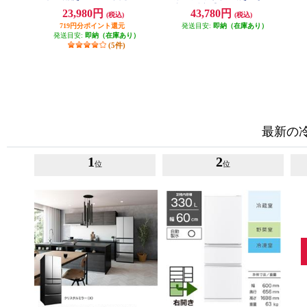
R85
容量冷凍室]【2ドア/右開き/231L/
23,980円
43,780円
(税込)
(税込)
ホワイト】★大型配送対象商品 H
R-E923W
719円分ポイント還元
発送目安:
即納（在庫あり）
発送目安:
即納（在庫あり）
(5件)
最新の
1
2
位
位