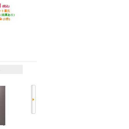
C3-K
イト NR-B16C3-W
ト JF-UF14B
円
43,780円
34,918円
(税込)
(税込)
(税込)
ント還元
437円分ポイント還元
発送目安:
即納（在庫残りわず
（在庫あり）
発送目安:
即納（在庫あり）
か）
(1件)
(2件)
(1件)
6
7
位
位
位