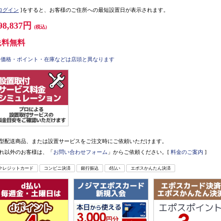
ログイン
]をすると、お客様のご住所への最短設置日が表示されます。
98,837円
(税込)
送料無料
価格・ポイント・在庫などは店頭と異なります
型配送商品、または設置サービスをご注文時にご依頼いただけます。
れ以外のお客様は、「
お問い合わせフォーム
」からご依頼ください。[
料金のご案内
]
クレジットカード
コンビニ決済
銀行振込
d払い
エポスかんたん決済