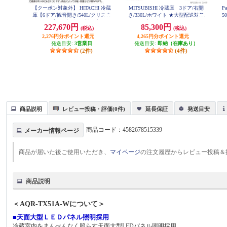
【クーポン対象外】 HITACHI 冷蔵
MITSUBISHI 冷蔵庫 3ドア/右開
P
庫【6ドア/観音開き/540L/クリスタ
き/330L/ホワイト ★大型配送対象
5
ルミラー】 ★大型配送対象商品 R
商品 MR-C33M-W
227,670円
85,300円
(税込)
(税込)
-HXC54X-X
2,276円分ポイント還元
4,265円分ポイント還元
発送目安:
3営業日
発送目安:
即納（在庫あり）
(2件)
(4件)
商品説明
レビュー投稿・評価(0件)
延長保証
発送目安
商品コード：
4582678515339
メーカー情報ページ
商品が届いた後ご使用いただき、
マイページ
の注文履歴からレビュー投稿＆
商品説明
＜AQR-TX51A-Wについて＞
■天面大型ＬＥＤパネル照明採用
冷蔵室内をまんべんなく照らす天面大型LEDパネル照明採用