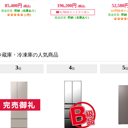
NR-B18
対象商品 R-27X-N
対象商品 R-HWS47X-N
85,400円
196,200円
52,580
(税込)
(税込)
発送目安:
即納（在庫あり）
525円分ポイ
6,700ポイントクーポン
(1件)
発送目安:
即納
発送目安:
即納（在庫あり）
冷蔵庫・冷凍庫の人気商品
3
4
5
位
位