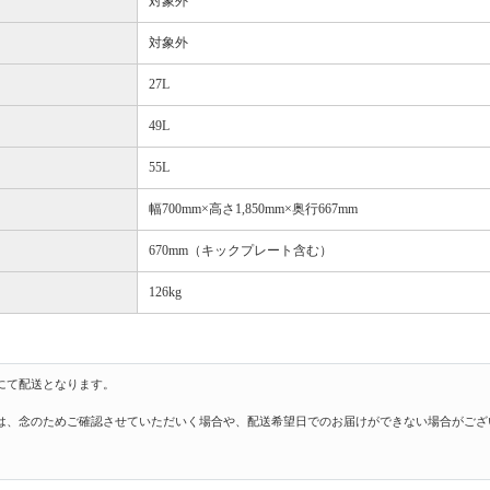
対象外
対象外
27L
49L
55L
幅700mm×高さ1,850mm×奥行667mm
670mm（キックプレート含む）
126kg
にて配送となります。
は、念のためご確認させていただいく場合や、配送希望日でのお届けができない場合がござ