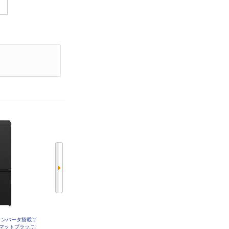
庫 インバータ搭載 2
Panasonic 冷蔵庫 インバータ搭載 2
ハイアール 冷凍庫 前開き式 135L
L マットブラック
ドア 右開き 156L マットオフホワ
自動霜取り 冷凍冷蔵切替 ホワイ