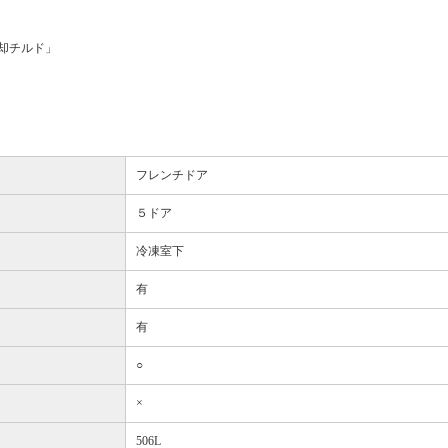
却チルド」
フレンチドア
５ドア
冷凍室下
有
有
○
×
506L