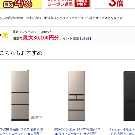
ちらの商品の価格・お支払方法・配送方法などはノジマオンライン限定サービスとなります。
高速インターネット @nifty光
最大30,100円分
開通で
ポイント進呈 [
詳細
]
こちらもおすすめ
ITACHI 冷蔵庫［3ドア/右開き/26
HITACHI 冷蔵庫［5ドア/右開き/47
Panasonic 冷蔵
5L/ライトゴールド] ★大型配送
0L/ライトゴールド] ★大型配送
ドア 右開き 180