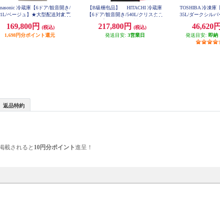
anasonic 冷蔵庫【6ドア/観音開き/
【B級梱包品】 HITACHI 冷蔵庫
TOSHIBA 冷凍庫
01L/ベージュ】★大型配送対象商
【6ドア/観音開き/540L/クリスタル
35L/ダークシルバー】
H
品 NR-F50EX1-C
ミラー】 ★大型配送対象商品 JK-
169,800円
217,800円
46,620
(税込)
(税込)
RHXC54X-X
1,698円分ポイント還元
発送目安:
3営業日
発送目安:
即納
返品特約
掲載されると
10円分ポイント
進呈！