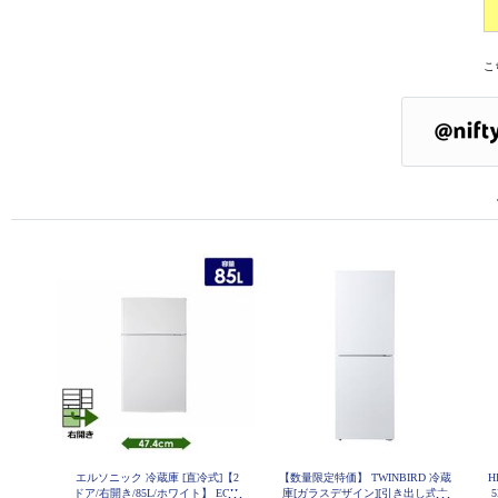
こ
エルソニック 冷蔵庫 [直冷式]【2
【数量限定特価】 TWINBIRD 冷蔵
H
ドア/右開き/85L/ホワイト】 ECH-
庫[ガラスデザイン][引き出し式大