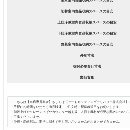
製氷室内食品収納スペースの目安
切替室内食品収納スペースの目安
上段冷凍室内食品収納スペースの目安
下段冷凍室内食品収納スペースの目安
野菜室内食品収納スペースの目安
外形寸法
据付必要奥行寸法
製品質量
・こちらは【当店専属業者】もしくは【アートセッティングデリバリー株式会社】
・手配にお時間をいただく商品以外、ご注文時に配送希望日をお伺いします。
・階段上げやクレーン上げやカウンター越え等、人員や機材が必要な配送について
ご了承くださいませ。
・沖縄・島嶼部はご期待に副えず申し訳ございませんがお届けができません。