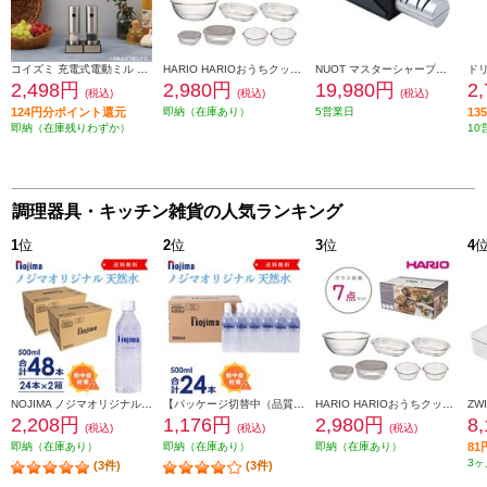
コイズミ 充電式電動ミル KPM0200S
HARIO HARIOおうちクッキングセット [ガラス容器7点セット/日本製] HOCK-26-TGR
NUOT マスターシャープナープロ 電動式コードレスシャープナー 包丁研ぎ MSP-01
2,498円
2,980円
19,980円
2
(税込)
(税込)
(税込)
124円分ポイント還元
即納（在庫あり）
5営業日
1
即納（在庫残りわずか）
10
調理器具・キッチン雑貨の人気ランキング
1
位
2
位
3
位
4
NOJIMA ノジマオリジナル 500ml天然水48本(24本の2箱セット) TOKU2-ESNW500
【パッケージ切替中（品質に違いはございません）】 NOJIMA ノジマオリジナル 500ml天然水24本セット ESNW500
HARIO HARIOおうちクッキングセット [ガラス容器7点セット/日本製] HOCK-26-TGR
2,208円
1,176円
2,980円
8
(税込)
(税込)
(税込)
即納（在庫あり）
即納（在庫あり）
即納（在庫あり）
8
3ヶ
(3件)
(3件)