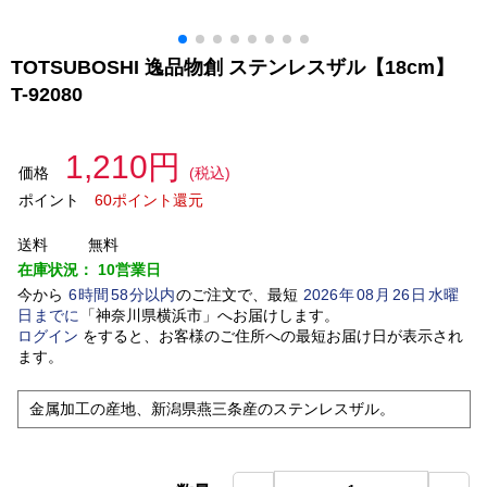
TOTSUBOSHI 逸品物創 ステンレスザル【18cm】
T-92080
1,210円
価格
(税込)
ポイント
60ポイント還元
送料
無料
在庫状況：
10営業日
今から
6
時間
58
分以内
のご注文で、最短
2026
年
08
月
26
日
水曜
日
までに
「
神奈川県横浜市
」
へお届けします。
ログイン
をすると、お客様のご住所への最短お届け日が表示され
ます。
金属加工の産地、新潟県燕三条産のステンレスザル。