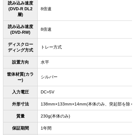
読み込み速度
(DVD-R DL2
8倍速
層)
読み込み速度
8倍速
(DVD-RW)
ディスクロー
トレー方式
ディング方式
設置方向
水平
筐体材質(カラ
シルバー
ー)
入力電圧
DC+5V
外形寸法
138mm×133mm×14mm(本体のみ、突起部を除く
質量
230g(本体のみ)
保証期間
1年間