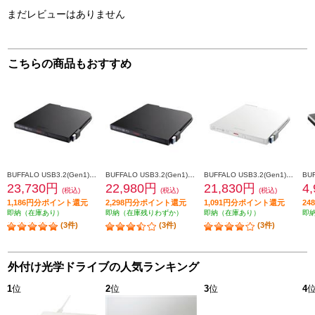
まだレビューはありません
こちらの商品もおすすめ
BUFFALO USB3.2(Gen1)対応 ポータブルBD 再生/書込ソフト添付 ブラック BRXL-PT6U3-BKE
BUFFALO USB3.2(Gen1)対応 ポータブルBD 書込ソフト添付 ブラック BRXL-PTV6U3-BKB
BUFFALO USB3.2(Gen1)対応 ポータブルBD 書込ソフト添付 ホワイト BRXL-PTV6U3-WHB
23,730円
22,980円
21,830円
4
(税込)
(税込)
(税込)
1,186円分ポイント還元
2,298円分ポイント還元
1,091円分ポイント還元
2
即納（在庫あり）
即納（在庫残りわずか）
即納（在庫あり）
即
(3件)
(3件)
(3件)
外付け光学ドライブの人気ランキング
1
位
2
位
3
位
4