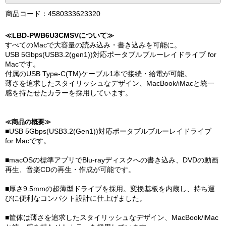
商品コード：4580333623320
≪LBD-PWB6U3CMSVについて≫
すべてのMacで大容量の読み込み・書き込みを可能に。
USB 5Gbps(USB3.2(gen1))対応ポータブルブルーレイドライブ for
Macです。
付属のUSB Type-C(TM)ケーブル1本で接続・給電が可能。
薄さを追求したスタイリッシュなデザイン、MacBook/iMacと統一
感を持たせたカラーを採用しています。
≪商品の概要≫
■USB 5Gbps(USB3.2(Gen1))対応ポータブルブルーレイドライブ
for Macです。
■macOSの標準アプリでBlu-rayディスクへの書き込み、DVDの動画
再生、音楽CDの再生・作成が可能です。
■厚さ9.5mmの超薄型ドライブを採用。変換基板を内蔵し、持ち運
びに便利なコンパクト設計に仕上げました。
■筐体は薄さを追求したスタイリッシュなデザイン、MacBook/iMac