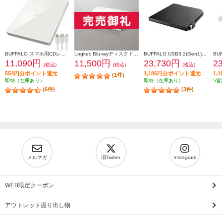
BUFFALO スマホ用CDレコーダー「ラクレコ＋」ケーブル接続モデル RR-C1-WH
Logitec Blu-rayディスクドライブ/USB3.2 Gen1(USB3.0)/スリム/書き込みソフト付/UHDBD対応/ホワイト LBD-PWA6U3LWH
BUFFALO USB3.2(Gen1)対応 ポータブルBD 再生/書込ソフト添付 ブラック BRXL-PT6U3-BKE
11,090円
11,500円
23,730円
2
(税込)
(税込)
(税込)
554円分ポイント還元
1,186円分ポイント還元
1,
(1件)
即納（在庫あり）
即納（在庫あり）
5営
(6件)
(3件)
メルマガ
旧Twitter
Instagram
WEB限定クーポン
アウトレット掘り出し物