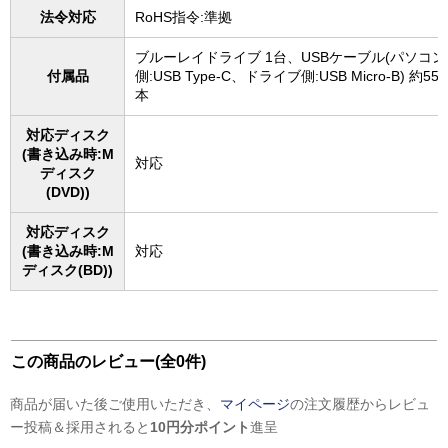
法令対応
RoHS指令:準拠
ブルーレイドライブ 1台、USBケーブル(パソコン
付属品
側:USB Type-C、ドライブ側:USB Micro-B) 約55c
本
対応ディスク
(書き込み時:M
対応
ディスク
(DVD))
対応ディスク
(書き込み時:M
対応
ディスク(BD))
この商品のレビュー(全0件)
商品が届いた後ご使用いただき、
マイページ
の注文履歴からレビュ
ー投稿＆採用されると
10円分ポイント
進呈