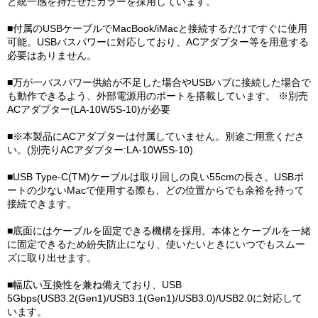
と統一感を持たせたカラーを採用しています。
■付属のUSBケーブルでMacBook/iMacと接続するだけですぐに使用
可能。USBバスパワーに対応しており、ACアダプター等を用意する
必要はありません。
■万が一バスパワー供給が不足した場合やUSBハブに接続した場合で
も動作できるよう、外部電源用のポートを搭載しています。 ※別売
ACアダプター(LA-10W5S-10)が必要
■※本製品にACアダプターは付属していません。別途ご用意くださ
い。(別売りACアダプター:LA-10W5S-10)
■USB Type-C(TM)ケーブルは取り回しの良い55cmの長さ。USBポ
ートの少ないMacで使用する際も、どの位置からでも余裕を持って
接続できます。
■底面にはケーブルを固定できる機構を採用。本体とケーブルを一緒
に固定できるため紛失防止になり、使いたいときにいつでもスムー
ズに取り出せます。
■幅広い互換性を兼ね備えており、USB
5Gbps(USB3.2(Gen1)/USB3.1(Gen1)/USB3.0)/USB2.0に対応して
います。