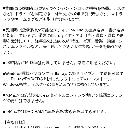
■背面には盗難防止に役立つケンジントンロック機構を搭載。デスク
などにドライブを固定でき、外出先での利用時に安心です。ストラ
ップやネームタグなども取り付けられます。
■長期間の記録保持が可能なメディア“M-Disc”の読み込み・書き込み
に対応しています。通常のBlu-rayメディアより光・温度・湿度の影
響を受けにくく、経年劣化に強いのが特長。写真・音楽・動画・シ
ステムファイルなど、長く残しておきたい大切なデータを保存でき
ます。
■※本製品にM-Discは付属していません。別途ご用意ください。
■Windows搭載パソコンでもBlu-ray/DVDドライブとして使用可能で
す。Blu-ray/DVD/CDを利用したソフトウェアのインストール、
Windows標準ディスクへの書き込みなどに対応しています。
■※Macでは市販のBlu-rayタイトルコンテンツ/地デジ録画コンテン
ツの再生はできません。
■※MacではDVD-RAMの読み込み/書き込みはできません。
【主な仕様】
スマホ版サイトは横にスクロールしてご確認いただけます。