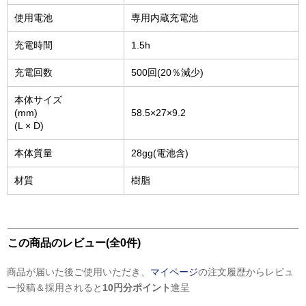
使用電池
専用内蔵充電池
充電時間
1.5h
充電回数
500回(20％減少)
本体サイズ
(mm)
58.5×27×9.2
(L × D)
本体質量
28gg(電池含)
材質
樹脂
この商品のレビュー(全0件)
商品が届いた後ご使用いただき、
マイページ
の注文履歴からレビュ
ー投稿＆採用されると
10円分ポイント
進呈