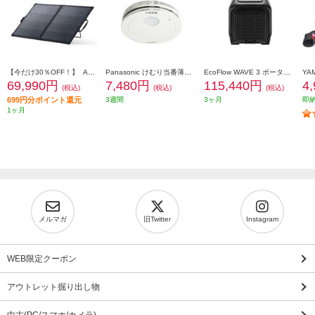
【今だけ30％OFF！】 Anker ソーラーパネル Solix PS200 Dual Portable Solar Panel【出力最大200W/重さ4.8kg/アルミフレーム/10年使える長寿命】 AS320011
Panasonic けむり当番薄型2種 ホワイト(電池式/ワイヤレス連動子機/あかり付)ブリスタパック SHK74202P
EcoFlow WAVE 3 ポータブルエアコン 自動/冷房/暖房/除湿機能搭載 EFWAVE3-JP-NBOX
69,990円
7,480円
115,440円
4
(税込)
(税込)
(税込)
699円分ポイント還元
3週間
3ヶ月
即
1ヶ月
メルマガ
旧Twitter
Instagram
WEB限定クーポン
アウトレット掘り出し物