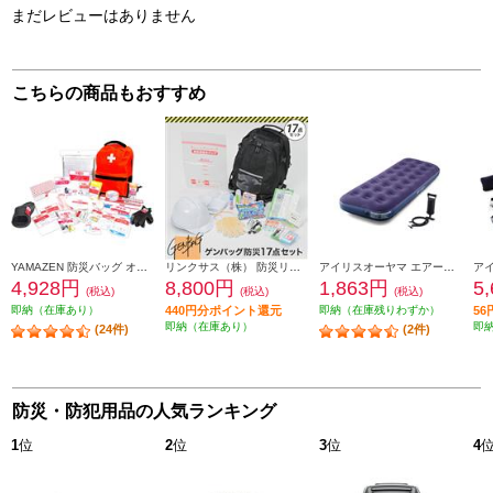
まだレビューはありません
こちらの商品もおすすめ
YAMAZEN 防災バッグ オレンジ YBG-30R
リンクサス（株） 防災リュック リンクサス ゲンバッグ防災17点セット GB-BS01
アイリスオーヤマ エアーベッド【シングルサイズ/ポンプ付】 ABD-1N
4,928円
8,800円
1,863円
5
(税込)
(税込)
(税込)
即納（在庫あり）
440円分ポイント還元
即納（在庫残りわずか）
5
即納（在庫あり）
即
(24件)
(2件)
防災・防犯用品の人気ランキング
1
位
2
位
3
位
4