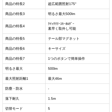
商品の特長2
超広範囲照射175°
商品の特長3
明るさ最大500lm
ｸｲｯｸﾘﾘｰｽｷｰﾎﾙﾀﾞｰ
商品の特長4
素早く取外し可能
商品の特長5
テール部マグネット
商品の特長6
キーサイズ
商品の特長7
1つのボタンで簡単操作
明るさ最大
500lm
最大照射距離1
最大46m
防塵・防水
-
落下耐久
1.5m
切替モード
5