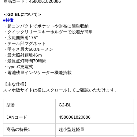
商品コード：4580061820886
＜G2-BLについて＞
■特徴
・超コンパクトでポケットや財布に簡単収納
・クイックリリースキーホルダーで脱着が簡単
・広範囲照射175°
・テール部マグネット
・明るさ最大500ルーメン
・最大照射距離46ｍ
・最長点灯時間70時間
・type-C充電式
・電池残量インジケーター機能搭載
【主な仕様】
スマホ版サイトは横にスクロールしてご確認いただけます。
型番
G2-BL
JANコード
4580061820886
商品の特長1
超小型超軽量