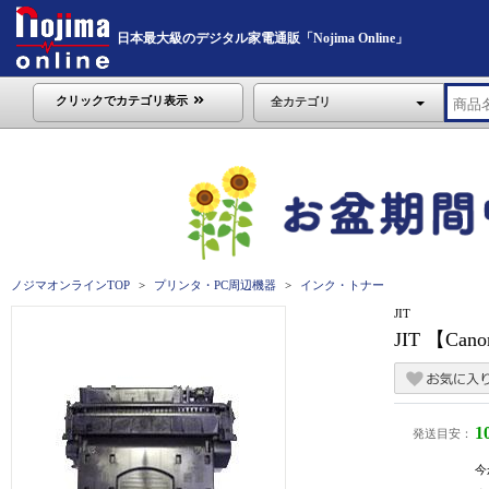
日本最大級のデジタル家電通販「Nojima Online」
クリックでカテゴリ表示
全カテゴリ
ノジマオンラインTOP
プリンタ・PC周辺機器
インク・トナー
JIT
JIT 【C
1
発送目安：
今