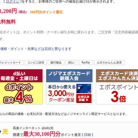
。
[
ログイン
]をすると、お客様のご住所への最短お届け日が表示されます。
1,200円
(税込)
560円分ポイント還元
送料無料
元ポイントは、ポイント利用・クーポン値引き時に変わります。ご注文時「注文内容確認
す。
価格・ポイント・在庫などは店頭と異なります
クレジットカード
コンビニ決済
銀行振込
d払い
PayPay
エポスかんたん決済
ちらの商品の価格・お支払方法・配送方法などはノジマオンライン限定サービスとなります。
高速インターネット @nifty光
最大30,100円分
開通で
ポイント進呈 [
詳細
]