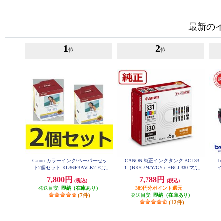
最新の
1
2
位
位
Canon カラーインク/ペーパーセッ
CANON 純正インクタンク BCI-33
ト2個セット KL36IP3PACK2-ESE
1（BK/C/M/Y/GY）+BCI-330 マル
T
チパック BCI-331-330-6MP
7,800円
7,788円
(税込)
(税込)
発送目安:
即納（在庫あり）
389円分ポイント還元
(7件)
発送目安:
即納（在庫あり）
(12件)