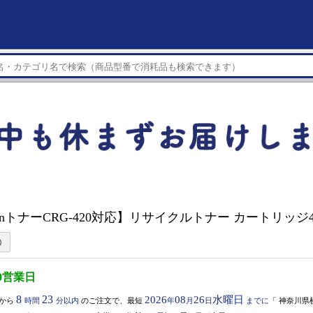
anonトナーCRG-420対応】リサイクルトナー カートリッジ420
0営業日
8
23
2026
08
26
水曜日
から
時間
分以内
のご注文で、最短
年
月
日
までに
「
神奈川県