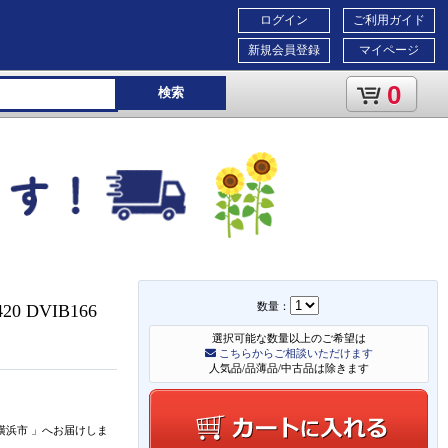
ログイン
ご利用ガイド
新規会員登録
マイページ
0
検索
数量：
 DVIB166
選択可能な数量以上のご希望は
こちらからご相談いただけます
人気品/品薄品/中古品は除きます
横浜市
」
へお届けしま