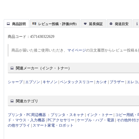
商品説明
レビュー投稿・評価(0件)
延長保証
発送目安
商品コード：
4571430322629
商品が届いた後ご使用いただき、
マイページ
の注文履歴からレビュー投稿＆
関連メーカー（インク・トナー）
シャープ
|
エプソン
|
キヤノン
|
ペンタックスリコー
|
カシオ
|
ブラザー
|
エレコ
関連カテゴリ
プリンタ・PC周辺機器
：
プリンタ・スキャナ
|
インク・トナー
|
コピー用紙・
ド・マウス・入力機器
|
PCアクセサリー
|
ケーブル・ハブ・電源
|
その他外付
の他サプライ
|
スマート家電・ロボット