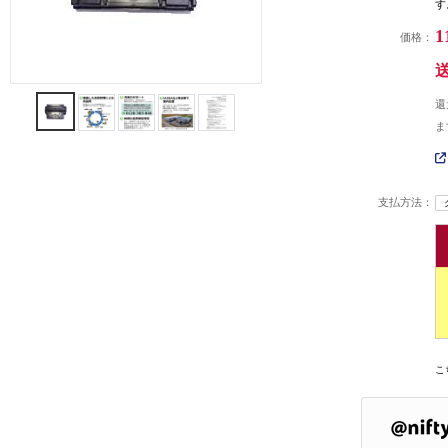
す
1
価格：
還
ま
支払方法：
こ