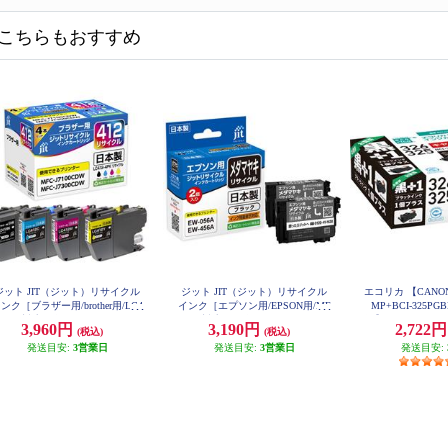
こちらもおすすめ
ジット JIT（ジット）リサイクル
ジット JIT（ジット）リサイクル
エコリカ 【CANON B
ンク［ブラザー用/brother用/LC4
インク［エプソン用/EPSON用/ME
MP+BCI-325P
2-4PK対応 /4色セット/JIT-B4124P
D-BK対応 /メダマヤキ/BK2個セッ
換】エコリカ リサ
3,960円
3,190円
2,722
(税込)
(税込)
CI-C326
］ JIT-B4124P
ト/ブラック/JIT-EMEDB2PW ］ JIT
-EMEDB2PW
発送目安:
3営業日
発送目安:
3営業日
発送目安: