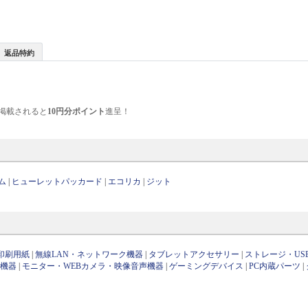
返品特約
掲載されると
10円分ポイント
進呈！
ム
|
ヒューレットパッカード
|
エコリカ
|
ジット
印刷用紙
|
無線LAN・ネットワーク機器
|
タブレットアクセサリー
|
ストレージ・US
け機器
|
モニター・WEBカメラ・映像音声機器
|
ゲーミングデバイス
|
PC内蔵パーツ
|