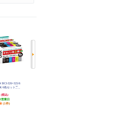
CI-326+325/6
Canon キヤノン 純正 トナーカート
ジット JIT（ジット）リサイクル
GBK 6色セット互
リッジ CRG-326 CRG-326
インク［ブラザー用/brother用/LC4
イクルインク E
16シリーズ対応 /4色セット/JIT-B4
円
8,636円
9,900円
(税込)
(税込)
(税込)
6P-BK
164P ］ JIT-B4164P
3営業日
86円分ポイント還元
発送目安:
5営業日
(1件)
発送目安:
5営業日
(3件)