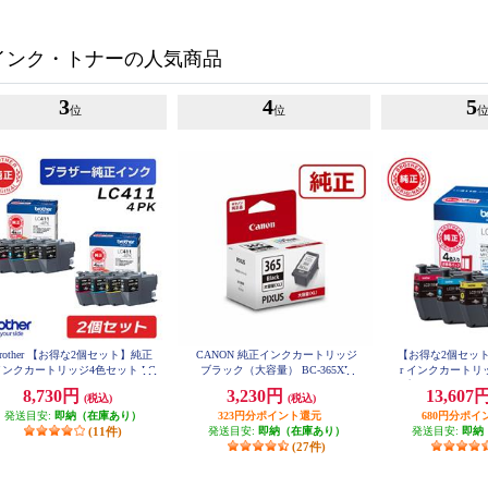
インク・トナーの人気商品
3
4
5
位
位
brother 【お得な2個セット】純正
CANON 純正インクカートリッジ
【お得な2個セットあ
インクカートリッジ4色セット LC
ブラック（大容量） BC-365XL
r インクカートリ
411-4PK LC411-4PK-2-ESET
プ お徳用4色パック 
8,730円
3,230円
13,607
(税込)
(税込)
発送目安:
即納（在庫あり）
323円分ポイント還元
680円分ポイ
(11件)
発送目安:
即納（在庫あり）
発送目安:
即納
(27件)