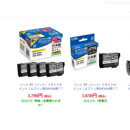
ジット JIT（ジット）リサイクル
ジット JIT（ジット）リサイクル
インク［エプソン用/EPSON用/ME
インク［エプソン用/EPSON用/ME
イ
D-4CL対応 /メダマヤキ/4色セット/
D-BK対応 /メダマヤキ/ブラック/JI
1
3,700円
1,650円
(税込)
(税込)
JIT-EMED4P ］ JIT-EMED4P
T-EMEDB ］ JIT-EMEDB
発送目安:
即納（在庫残りわず
発送目安:
3営業日
か）