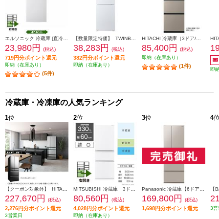
エルソニック 冷蔵庫 [直冷式]【2ドア/右開き/85L/ホワイト】 ECH-R85
【数量限定特価】 TWINBIRD 冷蔵庫[ガラスデザイン][引き出し式大容量冷凍室]【2ドア/右開き/231L/ホワイト】★大型配送対象商品 HR-E923W
HITACHI 冷蔵庫［3ドア/右開き/265L/ライトゴールド] ★大型配送対象商品 R-27X-N
23,980円
38,283円
85,400円
1
(税込)
(税込)
(税込)
719円分ポイント還元
382円分ポイント還元
即納（在庫あり）
即納（在庫あり）
即納（在庫あり）
(1件)
即
(5件)
冷蔵庫・冷凍庫の人気ランキング
1
位
2
位
3
位
4
【クーポン対象外】 HITACHI 冷蔵庫【6ドア/観音開き/540L/クリスタルミラー】 ★大型配送対象商品 R-HXC54X-X
MITSUBISHI 冷蔵庫 3ドア/右開き/330L/ホワイト ★大型配送対象商品 MR-C33M-W
Panasonic 冷蔵庫【6ドア/観音開き/501L/ベージュ】★大型配送対象商品 NR-F50EX1-C
227,670円
80,560円
169,800円
2
(税込)
(税込)
(税込)
2,276円分ポイント還元
4,028円分ポイント還元
1,698円分ポイント還元
3営
3営業日
即納（在庫あり）