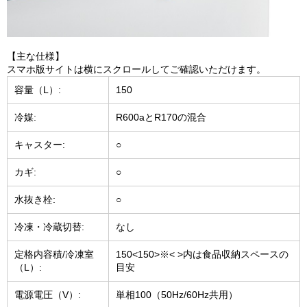
【主な仕様】
スマホ版サイトは横にスクロールしてご確認いただけます。
容量（L）:
150
冷媒:
R600aとR170の混合
キャスター:
○
カギ:
○
水抜き栓:
○
冷凍・冷蔵切替:
なし
定格内容積/冷凍室
150<150>※< >内は食品収納スペースの
（L）:
目安
電源電圧（V）:
単相100（50Hz/60Hz共用）