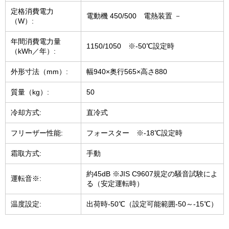
定格消費電力
電動機 450/500 電熱装置 －
（W）:
年間消費電力量
1150/1050 ※-50℃設定時
（kWh／年）:
外形寸法（mm）:
幅940×奥行565×高さ880
質量（kg）:
50
冷却方式:
直冷式
フリーザー性能:
フォースター ※-18℃設定時
霜取方式:
手動
約45dB ※JIS C9607規定の騒音試験によ
運転音※:
る（安定運転時）
温度設定:
出荷時-50℃（設定可能範囲-50～-15℃）