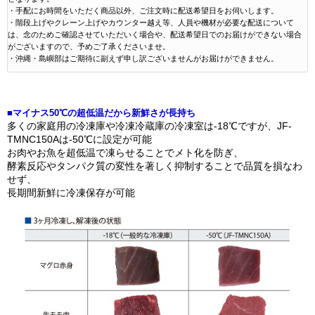
・手配にお時間をいただく商品以外、ご注文時に配送希望日をお伺いします。
・階段上げやクレーン上げやカウンター越え等、人員や機材が必要な配送について
は、念のためご確認させていただいく場合や、配送希望日でのお届けができない場合
がございますので、予めご了承くださいませ。
・沖縄・島嶼部はご期待に副えず申し訳ございませんがお届けができません。
■マイナス50℃の超低温だから新鮮さが長持ち
多くの家庭用の冷凍庫や冷凍冷蔵庫の冷凍室は-18℃ですが、JF-
TMNC150Aは-50℃に設定が可能
お肉やお魚を超低温で凍らせることでメト化を防ぎ、
酵素反応やタンパク質の変性を著しく抑制することで品質を損なわ
せず、
長期間新鮮に冷凍保存が可能