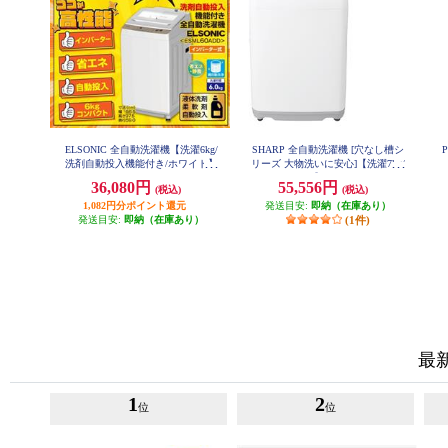
ELSONIC 全自動洗濯機【洗濯6kg/
SHARP 全自動洗濯機 [穴なし槽シ
洗剤自動投入機能付き/ホワイト】
リーズ 大物洗いに安心]【洗濯7kg/
ESM-L60ADD
ホワイト】 ES-GE7K-W
36,080円
55,556円
(税込)
(税込)
1,082円分ポイント還元
発送目安:
即納（在庫あり）
発送目安:
即納（在庫あり）
(1件)
最
1
2
位
位