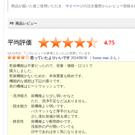
商品が届いた後ご使用いただき、
マイページ
の注文履歴からレビュー投稿＆
商品レビュー
平均評価
4.75
9人の方が、｢このレビューが参考になった｣と投票しています。
思っていたよりいいです
2024/08/30
（
Sunny man
さん ）
乾燥機能は不要だったので、容量・価格・口コミで
購入しました。
乾燥機能がないためか、本体重量も軽めです。
機能的な感想は下記の通りです。
前の機種はビートウォッシュです。
・洗浄能力 前機種より少し弱いかなと
ただ、洗浄不足などはありません。
・脱水能力 前機種より弱いです。
バスマットなど厚手のものは
少し濡れ加減が残る感じです。
・静音性 前機種より断然静かです。
洗面所の戸が開いていても
日中であれば全く気になりません。