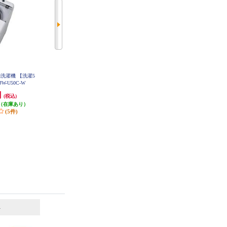
洗濯機 【洗濯5
ハイセンス 全自動洗濯機 洗濯5.5k
TOSHIBA 全自動洗濯機[ガラスト
W-U50C-W
g ホワイト HW-G55NJ1
ップデザイン]【洗濯10.0kg/ピュア
ホワイト 】★大型配送対象商品 A
円
29,480円
65,520円
(税込)
(税込)
(税込)
W-10GM3-W
（在庫あり）
884円分ポイント還元
発送目安:
即納（在庫残りわず
(5件)
発送目安:
即納（在庫あり）
か）
(6件)
(5件)
6
7
位
位
位