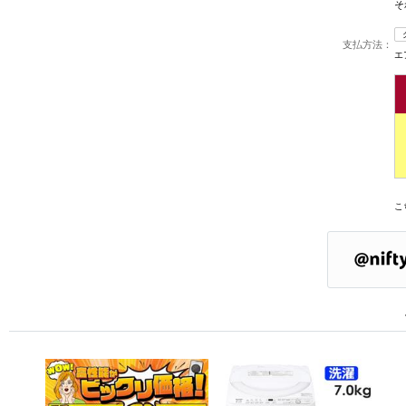
そ
支払方法：
エ
こ