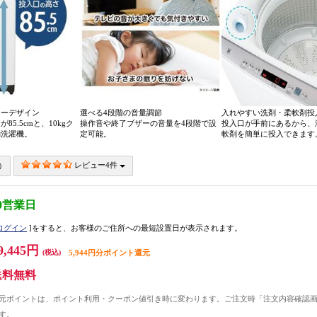
ローデザイン
選べる4段階の音量調節
入れやすい洗剤・柔軟剤投
5.5cmと、10kgク
操作音や終了ブザーの音量を4段階で設
投入口が手前にあるから、
動洗濯機。
定可能。
軟剤を簡単に投入できます
レビュー4件
0営業日
ログイン
]をすると、お客様のご住所への最短設置日が表示されます。
9,445円
(税込)
5,944円分ポイント還元
送料無料
元ポイントは、ポイント利用・クーポン値引き時に変わります。ご注文時「注文内容確認
す。