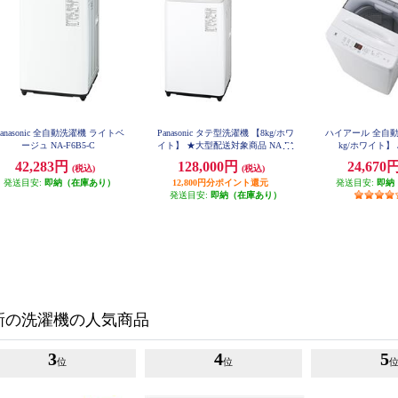
Panasonic 全自動洗濯機 ライトベ
Panasonic タテ型洗濯機 【8kg/ホワ
ハイアール 全自動
ージュ NA-F6B5-C
イト】 ★大型配送対象商品 NA-FA
kg/ホワイト】 J
8H6-W
42,283円
128,000円
24,670
(税込)
(税込)
発送目安:
即納（在庫あり）
12,800円分ポイント還元
発送目安:
即納
発送目安:
即納（在庫あり）
新の洗濯機の人気商品
3
4
5
位
位