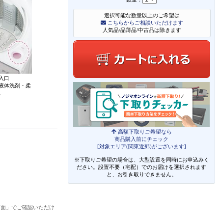
選択可能な数量以上のご希望は
こちらからご相談いただけます
人気品/品薄品/中古品は除きます
入口
液体洗剤・柔
。
高額下取りご希望なら
商品購入前にチェック
[対象エリア(関東近郊)がございます]
※下取りご希望の場合は、大型設置を同時にお申込みく
ださい。設置不要（宅配）でのお届けを選択されます
と、お引き取りできません。
画面」でご確認いただけ