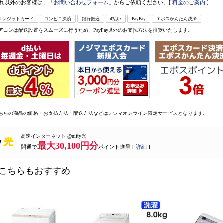
れ以外のお客様は、「
お問い合わせフォーム
」からご依頼ください。[
料金のご案内
]
クレジットカード
コンビニ決済
銀行振込
d払い
PayPay
エポスかんたん決済
アコンは配送設置をスムーズに行うため、PayPay以外のお支払方法を推奨いたします。
ちらの商品の価格・お支払方法・配送方法などはノジマオンライン限定サービスとなります。
高速インターネット @nifty光
最大30,100円分
開通で
ポイント進呈 [
詳細
]
こちらもおすすめ