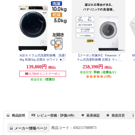
AQUA ドラム式洗濯乾燥機 洗濯1
【クーポン対象外】 Panasonic ド
H
0kg 乾燥5kg 左開き ホワイト ★大
ラム式洗濯乾燥機 左開き マット
ッ
型配送対象商品 AQW-DM10R-LW
ホワイト ★大型配送対象商品 NA-
139,800円
258,390円
(税込)
(税込)
LX127EL-W
発送目安:
即納（在庫あり）
6,700ポイントクーポン
(1件)
発送目安:
3営業日
商品説明
レビュー投稿・評価(4件)
延長保証
発送目安
商品コード：
4562117089973
メーカー情報ページ