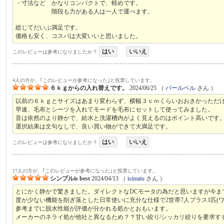
・寸法など かなりコンパクトで、軽めです。
階段も力がある人は一人で運べます。
総じてだいぶ満足です。
価格も安く、コスパは大変いいと思いました。
はい
いいえ
このレビューは参考になりましたか？
4人の方が、｢このレビューが参考になった｣と投票しています。
６ｋｇからの入れ替えです。
2024/06/25
（
パールベル
さん ）
以前の６ｋｇとサイズはあまり変わらず、横幅３ｃｍくらいおおきかっただ
早速、毛布とシーツを入れてモードを毛布にセットして使ってみました。
音は依然のより静かで、給水と洗濯槽内がよく見えるのはポイント高いです
選択結果は文句なしで、良い買い物ができて大満足です。
はい
いいえ
このレビューは参考になりましたか？
17人の方が、｢このレビューが参考になった｣と投票しています。
シンプルis best
2024/04/13
（
isimatu
さん ）
とにかく静かで驚きました。ダイレクトなDCモータの為だと思いますが今まで
度が少ない機能を削ぎ落とした日常使いに充分な仕様で2世帯7人プラス1匹(ワン
参考までに脱水性能が評価が分かれる処かとおもいます。
メーカーのネライ処が他社と異なるため？？甘い絞り/シッカリ絞りを要求す