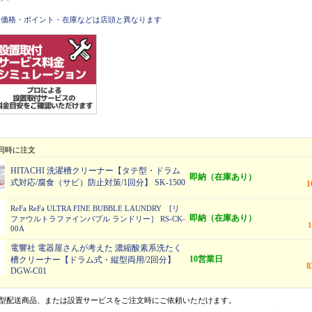
価格・ポイント・在庫などは店頭と異なります
同時に注文
HITACHI 洗濯槽クリーナー【タテ型・ドラム
即納（在庫あり）
式対応/腐食（サビ）防止対策/1回分】 SK-1500
ReFa ReFa ULTRA FINE BUBBLE LAUNDRY [リ
即納（在庫あり）
ファウルトラファインバブル ランドリー］ RS-CK-
00A
電響社 電器屋さんが考えた 濃縮酸素系洗たく
10営業日
槽クリーナー【ドラム式・縦型両用/2回分】
DGW-C01
型配送商品、または設置サービスをご注文時にご依頼いただけます。