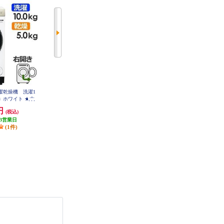
洗濯乾燥機 洗濯1
TOSHIBA 全自動洗濯機 洗濯7kg/
Panasonic 全自動洗濯機 ライトベ
開き ホワイト ★大
ピュアホワイト AW-7GM4-W
ージュ NA-F6B5-C
W-DM10R-RW
0円
49,320円
42,283円
(税込)
(税込)
(税込)
3営業日
発送目安:
即納（在庫あり）
発送目安:
即納（在庫あり）
(1件)