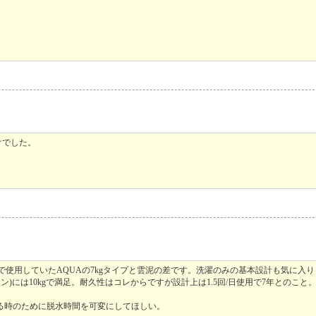
けでした。
。
使用していたAQUAの7kgタイプと雲泥の差です。洗濯のみの基本設計も気に入
)には10kgで満足。耐久性はコレからですが設計上は1.5回/日使用で7年とのこと
る時のために脱水時間を可変にしてほしい。