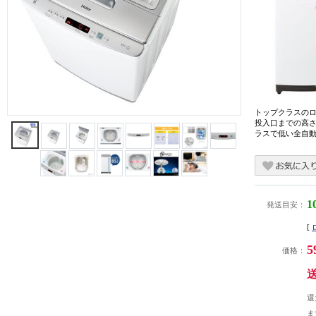
トップクラスの
投入口までの高さが8
ラスで低い全自
1
発送目安：
[
5
価格：
還
ま