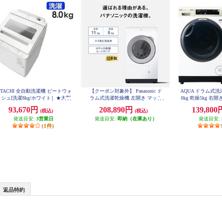
ITACHI 全自動洗濯機 ビートウォ
【クーポン対象外】 Panasonic ド
AQUA ドラム式
シュ[洗濯8kg/ホワイト］★大型
ラム式洗濯乾燥機 左開き マット
0kg 乾燥5kg 右
配送対象商品 BW-V80M-W
ホワイト ★大型配送対象商品 NA-
型配送対象商品 AQ
93,670円
208,890円
139,80
(税込)
(税込)
LX113EL-W
発送目安:
3営業日
発送目安:
即納（在庫あり）
発送目安:
(1件)
返品特約