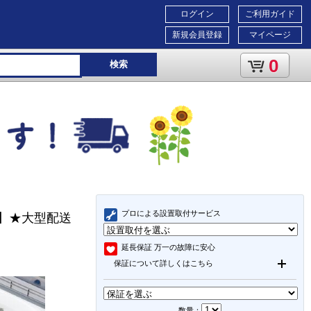
ログイン
ご利用ガイド
新規会員登録
マイページ
0
検索
プロによる設置取付サービス
ト】★大型配送
延長保証
万一の故障に安心
保証について詳しくはこちら
数量：