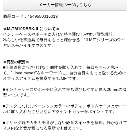
メーカー情報ページはこちら
商品コード：4549550316019
≪M-TM10DBBK-ILについて≫
インナーケースやポーチに入れて持ち運びしやすい薄型設計。
私らしい仕事道具で毎日をもっと輝かせる、“ILMF”シリーズのワイ
ヤレスモバイルマウスです。
≪商品の概要≫
■仕事道具にもさりげなく個性を取り入れて、毎日をもっと私らし
く。“I love myself”をキーワードに、自分自身をもっと愛するための
オフィスアイテムを提案する“ILMF”です。
■インナーケースやポーチに入れて持ち運びしやすい厚み28mmの薄
型マウスです。
■デスクになじむベーシックカラーのボディ。ボトムケースとホイー
ルに取り入れたさりげないアクセントカラーがポイントです。
■クリック時のカチカチ音がしない静音スイッチを採用。静かなオフ
ィス内など音が気になる場所でも使えます。