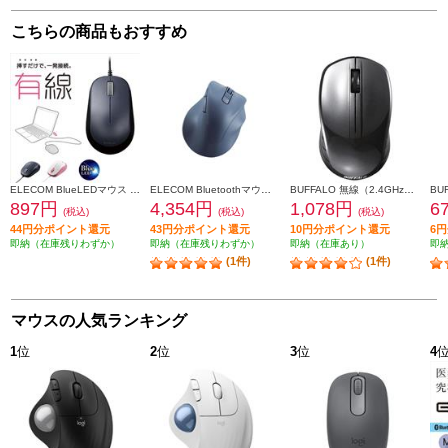
こちらの商品もおすすめ
ELECOM BlueLEDマウス EPRIM【有線/3ボタン/ブラック】 M-Y8UBBK
ELECOM Bluetoothマウス 静音 ワイヤレス 無線 5ボタン Mサイズ 右手専用 抗菌 EX-G ブルー M-XGM30BBSKBU
BUFFALO 無線（2.4GHz） BlueLEDマウス 3ボタン ブラック BSMBW100BK
897円
4,354円
1,078円
6
(税込)
(税込)
(税込)
44円分ポイント還元
43円分ポイント還元
10円分ポイント還元
6
即納（在庫残りわずか）
即納（在庫残りわずか）
即納（在庫あり）
即
(1件)
(1件)
マウスの人気ランキング
1
位
2
位
3
位
4