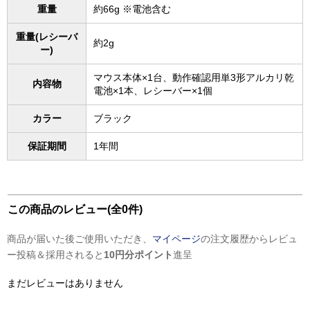
重量
約66g ※電池含む
重量(レシーバ
約2g
ー)
マウス本体×1台、動作確認用単3形アルカリ乾
内容物
電池×1本、レシーバー×1個
カラー
ブラック
保証期間
1年間
この商品のレビュー(全0件)
商品が届いた後ご使用いただき、
マイページ
の注文履歴からレビュ
ー投稿＆採用されると
10円分ポイント
進呈
まだレビューはありません