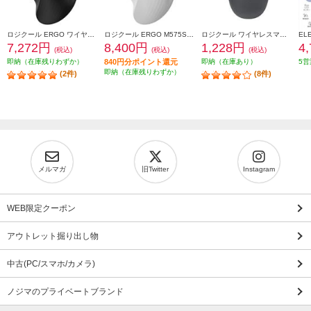
ロジクール ERGO ワイヤレストラックボールマウス ブラック M575SPBK
ロジクール ERGO M575SPOW ワイヤレストラックボールマウス 静音 M575SPOW
ロジクール ワイヤレスマウス M196 Bluetooth グラファイト M196GR
7,272円
8,400円
1,228円
4
(税込)
(税込)
(税込)
即納（在庫残りわずか）
840円分ポイント還元
即納（在庫あり）
5営
即納（在庫残りわずか）
(2件)
(8件)
メルマガ
旧Twitter
Instagram
WEB限定クーポン
アウトレット掘り出し物
中古(PC/スマホ/カメラ)
ノジマのプライベートブランド