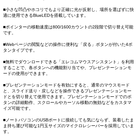
■小さな凹凸やホコリでもより正確に光が反射し、場所を選ばずに快
適に使用できるBlueLEDを搭載しています。
■ポインターの移動速度は800/1600カウントの2段階で切り替え可能
です。
■Webページの閲覧などの操作に便利な「戻る」ボタンが付いた4ボ
タンタイプです。
■無料でダウンロードできる「エレコムマウスアシスタント」を利用
することで、各ボタンへの機能割り当てや、プレゼンテーションモ
ードの使用ができます。
■プレゼンテーションモードを有効にすると、通常のマウスモード
と、スライド送り・戻しなどを操作できるプレゼンテーションモー
ドとを切り替えて使用できます。プレゼンテーションモードでのボ
タンの詳細動作、スクロールやカーソル移動の無効などをカスタマ
イズ可能です。
■ノートパソコンのUSBポートに接続しても気にならず、装着したま
ま持ち運び可能な1円玉サイズのマイクロレシーバーを採用していま
す。