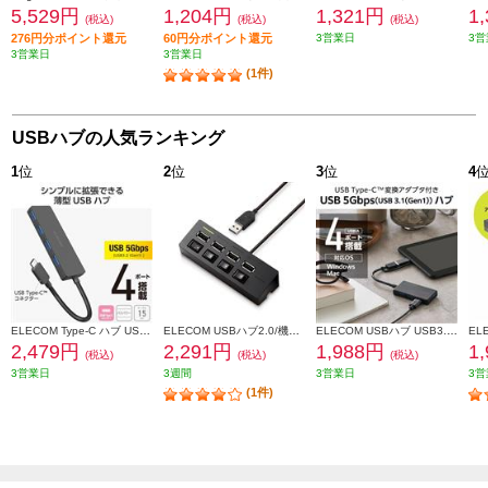
5,529円
1,204円
1,321円
1
(税込)
(税込)
(税込)
276円分ポイント還元
60円分ポイント還元
3営業日
3営
3営業日
3営業日
(1件)
USBハブの人気ランキング
1
位
2
位
3
位
4
ELECOM Type-C ハブ USB3.2 Gen1 USB-A ×4 バスパワー 薄型 ケーブル長15cm ブラック U3HC-H040BK
ELECOM USBハブ2.0/機能主義/個別スイッチ付/セルフパワー/4ポート/100cm/ブラック U2H-TZS428SBK
ELECOM USBハブ USB3.1 Gen1 USB-Aコネクタ Type-C 変換アダプター付 USB-Aポート×4 バスパワー 超薄型 ブラック U3H-CA4004BBK
2,479円
2,291円
1,988円
1
(税込)
(税込)
(税込)
3営業日
3週間
3営業日
3営
(1件)