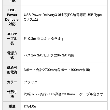
ト数
USB
Power
USB Power Delivery3.0対応(PC給電専用USB Type-
Delivery
Cメスx1)
対応
USBケ
ーブル
約 0.3m ※コネクタ含まず
長
電源方
バス(5V 3A)/セルフ(20V 3A)両用
式
供給可
3ポート合計2700mA(各ポート900mA未満)
能電流
カラー
ブラック
外形寸
約幅87.2×奥行27.0×高さ23.0mm ※ケーブル含まず
法
重量
約54.0g