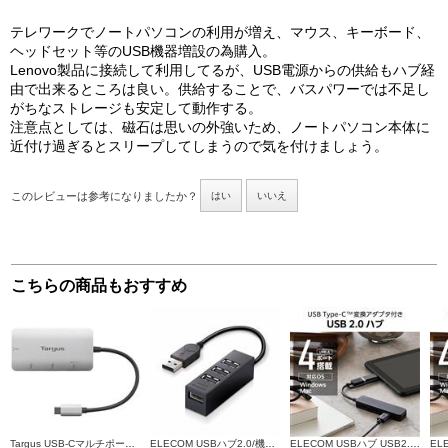
テレワークでノートパソコンの利用が増え、マウス、キーボード、
ヘッドセット等のUSB機器増設の為購入。
Lenovo製品に接続して利用してるが、USB電源からの供給もハブ経
由で出来るところは良い。供給することで、バスパワーでは不足し
がちなストレージも安定して動作する。
注意点としては、磁石は思いの外強いため、ノートパソコン本体に
近付け過ぎるとスリープしてしまうので気を付けましょう。
このレビューは参考になりましたか？
はい
いいえ
こちらの商品もおすすめ
Targus USB-Cマルチポート・ハブ（USB-Aポート×2、USB-Cポート×2、100W PDパススルー付） ACH228AP-51
ELECOM USBハブ2.0/機能主義/バスパワー/4ポート/10cm/ブラック U2H-TZ426BXBK
ELECOM USBハブ USB2.0 USB-Aコネクタ Type-C 変換アダプター付 USB-Aポート×4 バスパワー スティックタイプ ブラック U2H-CA4003BBK