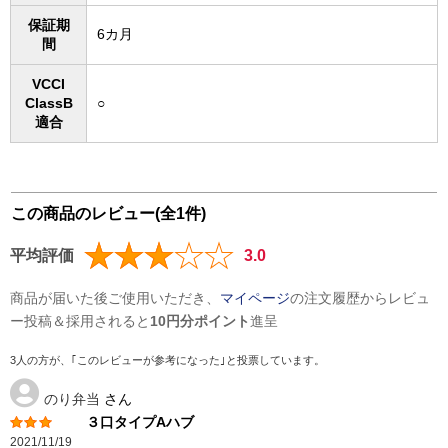
保証期
6カ月
間
VCCI
ClassB
○
適合
この商品のレビュー(全1件)
平均評価
3.0
商品が届いた後ご使用いただき、
マイページ
の注文履歴からレビュ
ー投稿＆採用されると
10円分ポイント
進呈
3人の方が、｢このレビューが参考になった｣と投票しています。
のり弁当
さん
３口タイプAハブ
2021/11/19