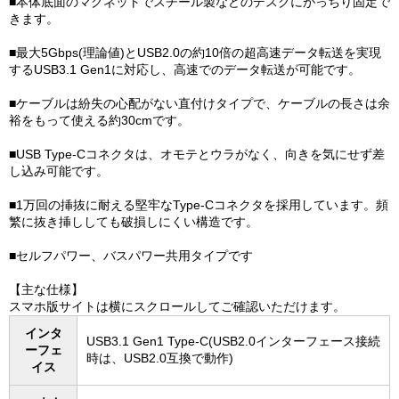
■本体底面のマグネットでスチール製などのデスクにがっちり固定で
きます。
■最大5Gbps(理論値)とUSB2.0の約10倍の超高速データ転送を実現
するUSB3.1 Gen1に対応し、高速でのデータ転送が可能です。
■ケーブルは紛失の心配がない直付けタイプで、ケーブルの長さは余
裕をもって使える約30cmです。
■USB Type-Cコネクタは、オモテとウラがなく、向きを気にせず差
し込み可能です。
■1万回の挿抜に耐える堅牢なType-Cコネクタを採用しています。頻
繁に抜き挿ししても破損しにくい構造です。
■セルフパワー、バスパワー共用タイプです
【主な仕様】
スマホ版サイトは横にスクロールしてご確認いただけます。
インタ
USB3.1 Gen1 Type-C(USB2.0インターフェース接続
ーフェ
時は、USB2.0互換で動作)
イス