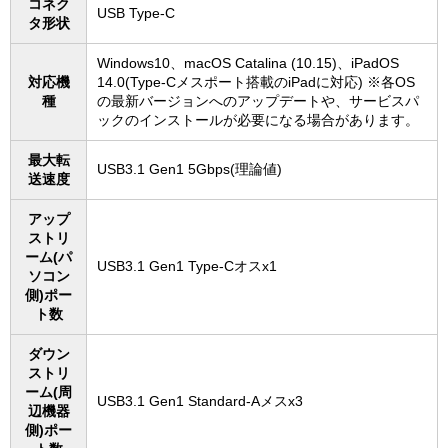
コネク
USB Type-C
タ形状
Windows10、macOS Catalina (10.15)、iPadOS
対応機
14.0(Type-Cメスポート搭載のiPadに対応) ※各OS
種
の最新バージョンへのアップデートや、サービスパ
ックのインストールが必要になる場合があります。
最大転
USB3.1 Gen1 5Gbps(理論値)
送速度
アップ
ストリ
ーム(パ
USB3.1 Gen1 Type-Cオスx1
ソコン
側)ポー
ト数
ダウン
ストリ
ーム(周
USB3.1 Gen1 Standard-Aメスx3
辺機器
側)ポー