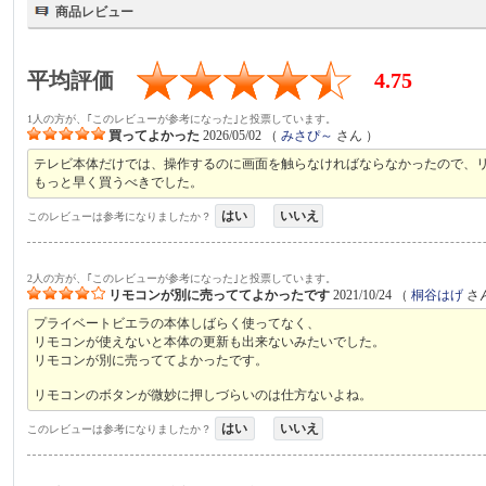
商品レビュー
平均評価
4.75
1人の方が、｢このレビューが参考になった｣と投票しています。
買ってよかった
2026/05/02
（
みさぴ～
さん ）
テレビ本体だけでは、操作するのに画面を触らなければならなかったので、
もっと早く買うべきでした。
はい
いいえ
このレビューは参考になりましたか？
2人の方が、｢このレビューが参考になった｣と投票しています。
リモコンが別に売っててよかったです
2021/10/24
（
桐谷はげ
さ
プライベートビエラの本体しばらく使ってなく、
リモコンが使えないと本体の更新も出来ないみたいでした。
リモコンが別に売っててよかったです。
リモコンのボタンが微妙に押しづらいのは仕方ないよね。
はい
いいえ
このレビューは参考になりましたか？