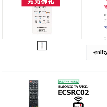
還
ま
こ