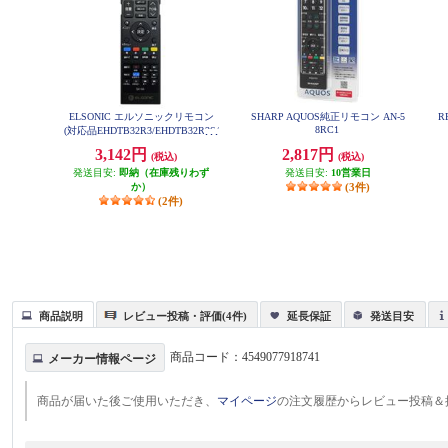
ELSONIC エルソニックリモコン
SHARP AQUOS純正リモコン AN-5
R
8RC1
(対応品EHDTB32R3/EHDTB32R3S/
EHDTB24R3/EHDTB32R4/EHDTB2
3,142円
2,817円
4R4） SX03
(税込)
(税込)
発送目安:
即納（在庫残りわず
発送目安:
10営業日
か）
(3件)
(2件)
商品説明
レビュー投稿・評価(4件)
延長保証
発送目安
商品コード：
4549077918741
メーカー情報ページ
商品が届いた後ご使用いただき、
マイページ
の注文履歴からレビュー投稿＆