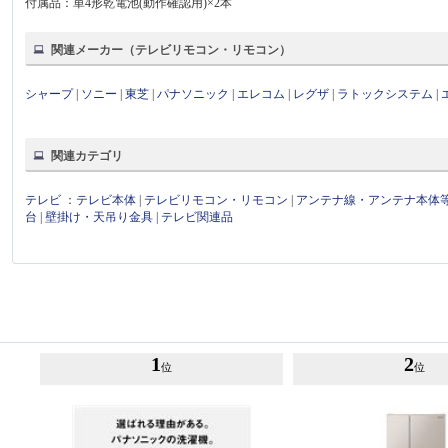
付属品：単4形乾電池(動作確認用)×2本
関連メーカー（テレビリモコン・リモコン）
シャープ
|
ソニー
|
東芝
|
パナソニック
|
エレコム
|
レグザ
|
ラトックシステム
|
関連カテゴリ
テレビ
：
テレビ本体
|
テレビリモコン・リモコン
|
アンテナ線・アンテナ本体
台
|
壁掛け・天吊り金具
|
テレビ関連品
1
2
位
位