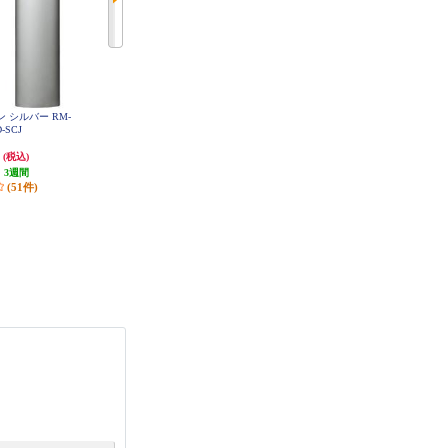
ン シルバー RM-
SHARP AQUOSブルーレイ用 純正
【送料無料キャンペーン中】 ELS
D-SCJ
リモコン AN-65RC1
ONIC リモコン ECSRC02
円
3,067円
2,200円
(税込)
(税込)
(税込)
:
3週間
発送目安:
10営業日
発送目安:
即納（在庫あり）
(51件)
(8件)