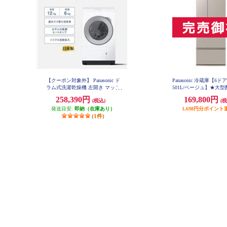
【クーポン対象外】 Panasonic ド
Panasonic 冷蔵庫【6ド
ラム式洗濯乾燥機 左開き マット
501L/ベージュ】★大
ホワイト ★大型配送対象商品 NA-
品 NR-F50EX1
258,390円
169,800円
(税込)
(税
LX127EL-W
発送目安:
即納（在庫あり）
1,698円分ポイント
(1件)