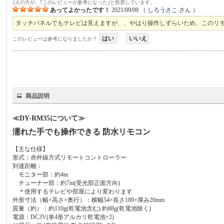
2人の方が、｢このレビューが参考になった｣と投票しています。
あってよかったです！
2021/09/09
（
しろうさこ
さん ）
タッチパネルでもテレビは見えますが、、やはり操作しずらいため、このリ
はい
いいえ
このレビューは参考になりましたか？
商品説明
≪DY-RM35について≫
濡れた手でも操作できる 防水リモコン
【主な仕様】
形式：赤外線方式リモートコントローラー
到達距離：
モニター部：約4m
チューナー部：約7m(受光部正面方向)
＊使用するテレビや部屋により変わります
外形寸法（幅×高さ×奥行）：横幅54×長さ189×厚み20mm
質量（約）：約110g(乾電池含む) 約88g(乾電池除く)
電源：DC3V(単4形アルカリ乾電池×2)