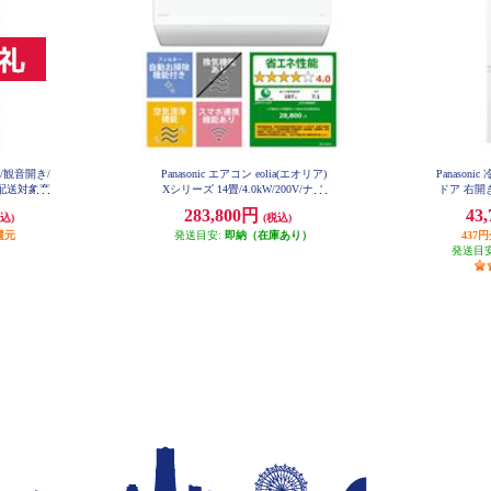
ア/観音開き/
Panasonic エアコン eolia(エオリア)
Panason
型配送対象商
Xシリーズ 14畳/4.0kW/200V/ナノ
ドア 右開き
-C
イーX48兆/フィルター自動お掃除
イト
283,800円
43
込)
(税込)
付/W/2026年度 CS-X406D2-ESET
還元
発送目安:
即納（在庫あり）
437
発送目