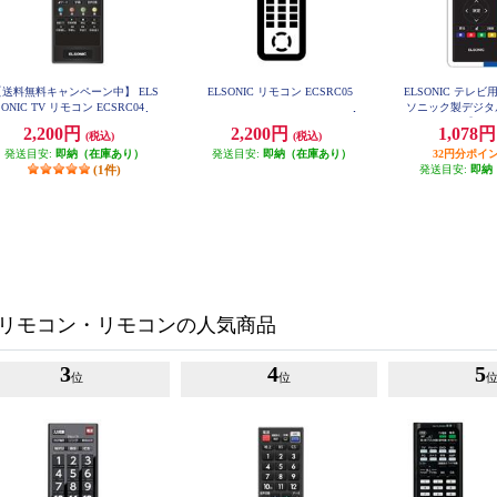
【送料無料キャンペーン中】 ELS
ELSONIC リモコン ECSRC05
ELSONIC テレ
ONIC TV リモコン ECSRC04
ソニック製デジタ
モコン】 EC
2,200円
2,200円
1,078
(税込)
(税込)
発送目安:
即納（在庫あり）
発送目安:
即納（在庫あり）
32円分ポイ
(1件)
発送目安:
即納
リモコン・リモコンの人気商品
3
4
5
位
位