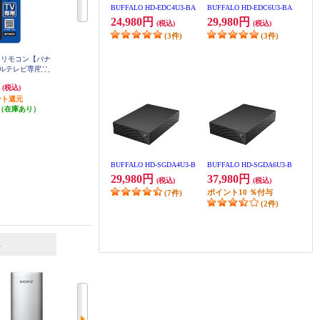
BUFFALO HD-EDC4U3-BA
BUFFALO HD-EDC6U3-BA
24,980円
29,980円
(税込)
(税込)
(3件)
(3件)
ビ用リモコン【パナ
ELSONIC テレビ用リモコン【ソニ
REGZA レグザ純正オプションリモ
ルテレビ専用リ
ー製デジタルテレビ専用リモコ
コン CT-90493P
CTVRPA
ン】 ECCTVRSO
円
1,078円
2,611円
(税込)
(税込)
(税込)
ント還元
32円分ポイント還元
78円分ポイント還元
（在庫あり）
発送目安:
即納（在庫あり）
発送目安:
即納（在庫残りわず
か）
BUFFALO HD-SGDA4U3-B
BUFFALO HD-SGDA6U3-B
29,980円
37,980円
(税込)
(税込)
ポイント
10
％付与
(7件)
(2件)
6
7
位
位
位