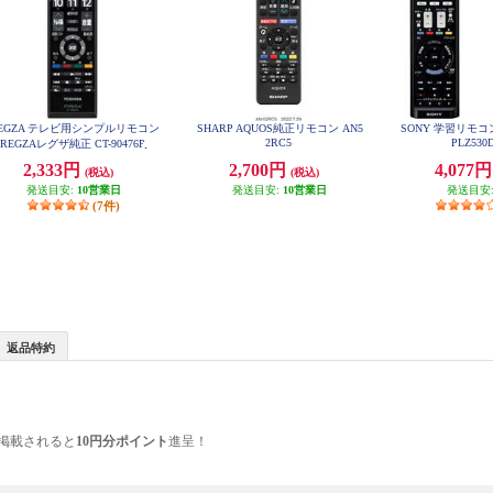
EGZA テレビ用シンプルリモコン
SHARP AQUOS純正リモコン AN5
SONY 学習リモコ
2RC5
PLZ530
REGZAレグザ純正 CT-90476P
2,333円
2,700円
4,077
(税込)
(税込)
発送目安:
10営業日
発送目安:
10営業日
発送目安
(7件)
返品特約
掲載されると
10円分ポイント
進呈！