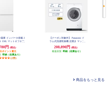
ic 冷蔵庫 インバータ搭載 2
【クーポン対象外】 Panasonic ド
 156L マットオフホワ
ラム式洗濯乾燥機 左開き マット
 NR-B16C3-W
ホワイト ★大型配送対象商品 NA-
,780円
208,890円
(税込)
(税込)
LX113EL-W
円分ポイント還元
発送目安:
即納（在庫あり）
安:
即納（在庫あり）
(2件)
商品をもっと見る