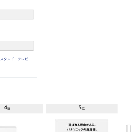
せスタンド・テレビ
4
5
位
位