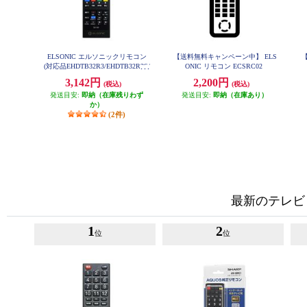
ELSONIC エルソニックリモコン
【送料無料キャンペーン中】 ELS
(対応品EHDTB32R3/EHDTB32R3S/
ONIC リモコン ECSRC02
EHDTB24R3/EHDTB32R4/EHDTB2
3,142円
2,200円
4R4） SX03
(税込)
(税込)
発送目安:
即納（在庫残りわず
発送目安:
即納（在庫あり）
か）
(2件)
最新のテレビ
1
2
位
位