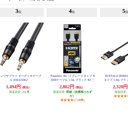
3
4
5
位
位
サンワサプライ オーディオケーブ
Panasonic 4Kハイグレードタイプ H
BUFFALO HD
ル KMA250K2
DMIケーブル 1.5m ブラック RP-C
タイプ 5.0m ブラッ
HK15-K
K
1,494円
2,862円
2,320
(税込)
(税込)
発送目安:
2ヶ月
発送目安:
即納（在庫残りわず
発送目安:
か）
(9件)