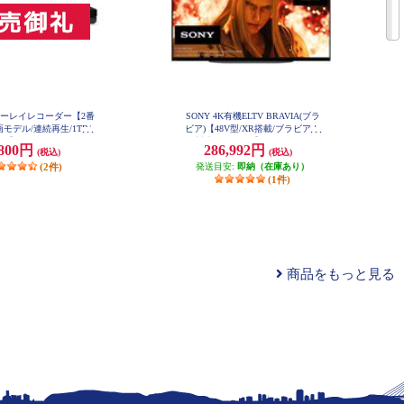
ブルーレイレコーダー【2番
SONY 4K有機ELTV BRAVIA(ブラ
モデル/連続再生/1TB/
ビア)【48V型/XR搭載/ブラビアカ
】 BDZ-ZW1900
ム対応/GoogleTV】 XRJ-48A90K
,800円
286,992円
(税込)
(税込)
(2件)
発送目安:
即納（在庫あり）
(1件)
商品をもっと見る