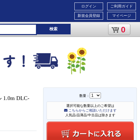
ログイン
ご利用ガイド
新規会員登録
マイページ
0
検索
数量：
.0m DLC-
選択可能な数量以上のご希望は
こちらからご相談いただけます
人気品/品薄品/中古品は除きます