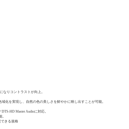
豊かになりコントラストが向上。
の広色域化を実現し、自然の色の美しさを鮮やかに映し出すことが可能。
S-HD Master Audioに対応。
能。
現できる規格