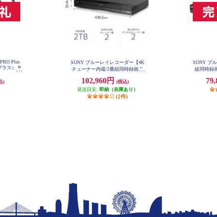
PRO Plus
SONY ブルーレイレコーダー【4K
SONY 
ラス） R
チューナー内蔵/2番組同時録画モ
組同時録画
デル/2TB】 BDZ-FBW2200
ブラック
102,960円
79
込)
(税込)
発送目安:
即納（在庫あり）
(2件)