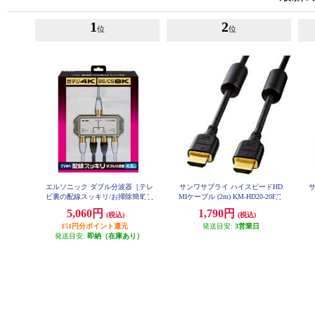
1
2
位
位
エルソニック ダブル分波器［テレ
サンワサプライ ハイスピードHD
ビ裏の配線スッキリ/お掃除簡単］
MIケーブル (2m) KM-HD20-20FC
EC-YDS02BW
5,060円
1,790円
(税込)
(税込)
151円分ポイント還元
発送目安:
3営業日
発送目安:
即納（在庫あり）