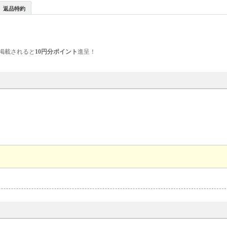
返品特約
掲載されると
10円分ポイント
進呈！