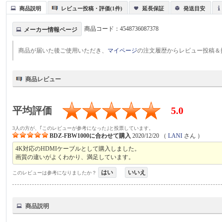
商品説明
レビュー投稿・評価(1件)
延長保証
発送目安
商品コード：
4548736087378
メーカー情報ページ
商品が届いた後ご使用いただき、
マイページ
の注文履歴からレビュー投稿＆
商品レビュー
平均評価
5.0
3人の方が、｢このレビューが参考になった｣と投票しています。
BDZ-FBW1000に合わせて購入
2020/12/20
（
LANI
さん ）
4K対応のHDMIケーブルとして購入しました。
画質の違いがよくわかり、満足しています。
はい
いいえ
このレビューは参考になりましたか？
商品説明