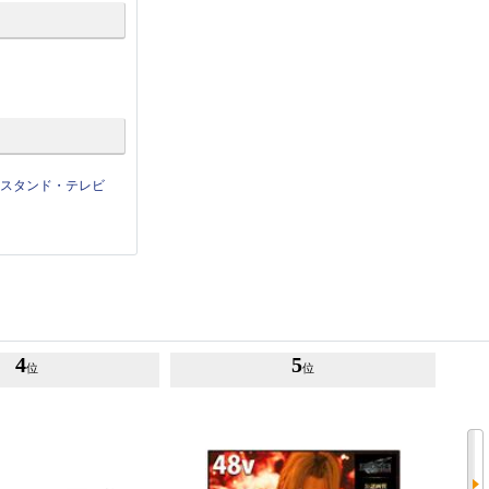
せスタンド・テレビ
4
5
位
位