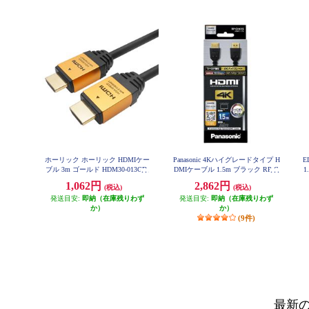
ホーリック ホーリック HDMIケー
Panasonic 4Kハイグレードタイプ H
E
ブル 3m ゴールド HDM30-013GD
DMIケーブル 1.5m ブラック RP-C
1
HK15-K
1,062円
2,862円
(税込)
(税込)
発送目安:
即納（在庫残りわず
発送目安:
即納（在庫残りわず
か）
か）
(9件)
最新