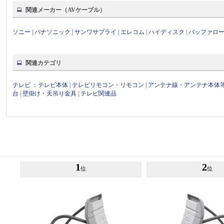
関連メーカー（AVケーブル）
ソニー
|
パナソニック
|
サンワサプライ
|
エレコム
|
ハイディスク
|
バッファロ
関連カテゴリ
テレビ
：
テレビ本体
|
テレビリモコン・リモコン
|
アンテナ線・アンテナ本体
台
|
壁掛け・天吊り金具
|
テレビ関連品
1
2
位
位