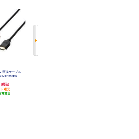
-DVI変換ケーブル
ELECOM HDMIケーブル Premium
サンワサプライ HDMI-DVIケーブ
H-HTD10BK
スリム 2.0m ブラック DH-HDP14E
ル (1m) KM-HD21-10K
S20BK
円
2,720円
2,140円
(税込)
(税込)
(税込)
ント還元
発送目安:
3営業日
64円分ポイント還元
3営業日
(3件)
発送目安:
3営業日