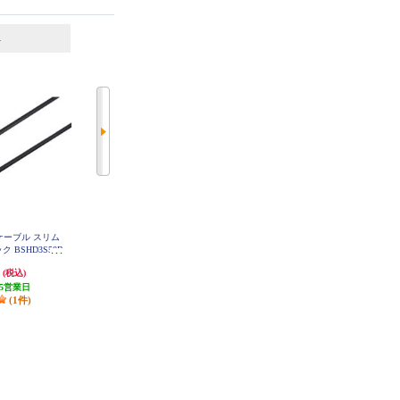
6
7
位
位
位
MIケーブル スリム
BUFFALO HDMIケーブル スリム
ELECOM HDMIケーブル/Premium/
ク BSHD3S50B
タイプ 3.0m ブラック BSHD3S30B
2.0m/ブラック NJ-HDP14EY20BK
K
円
2,120円
1,790円
(税込)
(税込)
(税込)
5営業日
発送目安:
5営業日
53円分ポイント還元
(1件)
(1件)
発送目安:
3営業日