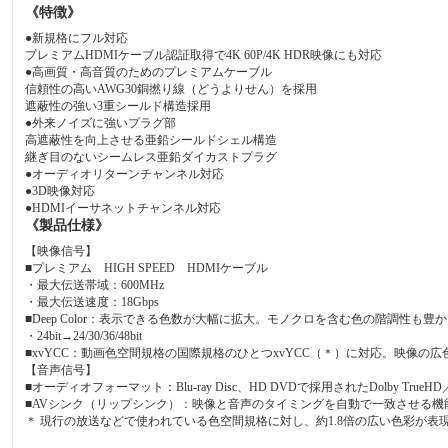
《特徴》
●新規格にフル対応
プレミアムHDMIケーブル認証取得で4K 60P/4K HDR映像にも対応
●高画質・高音質のためのプレミアムケーブル
信頼性の高いAWG30銅撚り線（どうよりせん）を採用
遮蔽性の強い3重シールド構造採用
●外来ノイズに強いプラグ部
高遮蔽性を向上させる亜鉛シールドシェル構造
継ぎ目のないシームレス亜鉛ダイカストプラグ
●オーディオリターンチャンネル対応
●3D映像対応
●HDMIイーサネットチャンネル対応
《製品仕様》
【映像信号】
■プレミアム HIGH SPEED HDMIケーブル
・最大伝送帯域：600MHz
・最大伝送速度：18Gbps
■Deep Color：表示できる色数が大幅に拡大。モノクロを含む色の階調性も
・24bit→24/30/36/48bit
■xvYCC：動画色空間規格の国際規格のひとつxvYCC（＊）に対応。映像
【音声信号】
■オーディオフォーマット：Blu-ray Disc、HD DVDで採用されたDolby TrueHD／DT
■AVシンク（リップシンク）：映像と音声のタイミングを自動で一致させる機
＊ 現行の放送などで使われている色空間規格に対し、約1.8倍の広い色彩が表