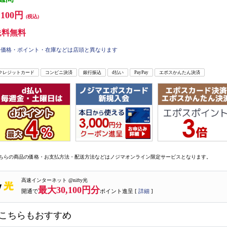
,100円
(税込)
送料無料
価格・ポイント・在庫などは店頭と異なります
クレジットカード
コンビニ決済
銀行振込
d払い
PayPay
エポスかんたん決済
ちらの商品の価格・お支払方法・配送方法などはノジマオンライン限定サービスとなります。
高速インターネット @nifty光
最大30,100円分
開通で
ポイント進呈 [
詳細
]
こちらもおすすめ