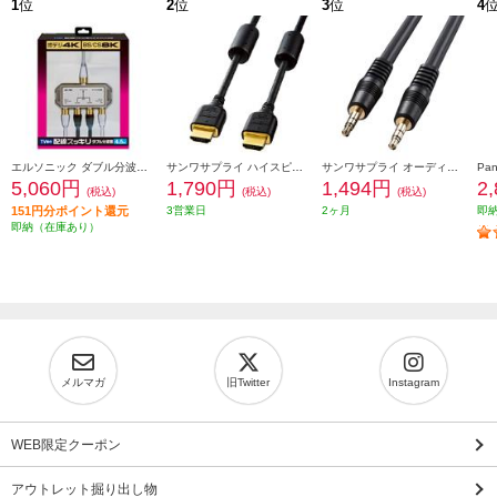
1
位
2
位
3
位
4
エルソニック ダブル分波器［テレビ裏の配線スッキリ/お掃除簡単］ EC-YDS02BW
サンワサプライ ハイスピードHDMIケーブル (2m) KM-HD20-20FC
サンワサプライ オーディオケーブル KMA250K2
5,060円
1,790円
1,494円
2
(税込)
(税込)
(税込)
151円分ポイント還元
3営業日
2ヶ月
即
即納（在庫あり）
メルマガ
旧Twitter
Instagram
WEB限定クーポン
アウトレット掘り出し物