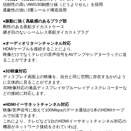
信頼性の高いAWG30銅撚り線（どうよりせん）を採用
遮蔽性の強い3重シールド構造採用
●振動に強く高級感のあるプラグ部
剛性のある亜鉛ダイカストケース
継ぎ目のないシームレス亜鉛ダイカストプラグ
●オーディオリターンチャンネル対応
HDMIケーブルを接続することにより、
映像だけでなくテレビの音声信号をAVアンプやシアターラックに送
ることができます。
●3D映像対応
ディスプレイ画面上の映像を、自分と同じ空間に存在するかのよう
に立体的に見ることができます。
3D映像対応の液晶ディスプレイやブルーレイディスクレコーダーな
どの接続に対応します。
●HDMIイーサネットチャンネル対応
映像/音声信号に加えて100Mbpsのデータ通信が1本のHDMIケーブ
ルで伝送できます。
これにより、テレビなど1台のHDMIイーサネットチャンネル対応の
機器がネットワーク接続をされていれば、