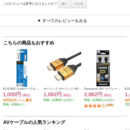
このレビューは参考になりましたか？
はい
いいえ
▼ すべてのレビューをみる
こちらの商品もおすすめ
ELSONIC i.Linkケーブル ECM-ILINK15
ホーリック ホーリック HDMIケーブル 3m ゴールド HDM30-013GD
Panasonic 4Kハイグレードタイプ HDMIケーブル 1.5m ブラック RP-CHK15-K
1,000円
1,062円
2,862円
1
(税込)
(税込)
(税込)
30円分ポイント還元
即納（在庫残りわずか）
即納（在庫残りわずか）
4
即納（在庫あり）
3営
(9件)
AVケーブルの人気ランキング