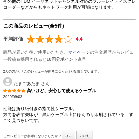
その他のHDMIイーサネットチャンネル対応のブルーレイディスクレ
コーダーなどからもネットワーク利用が可能になります。
この商品のレビュー(全5件)
平均評価
4.4
商品が届いた後ご使用いただき、
マイページ
の注文履歴からレビュ
ー投稿＆採用されると
10円分ポイント
進呈
2人の方が、｢このレビューが参考になった｣と投票しています。
たまごあたま
さん
高いけど、安心して使えるケーブル
2020/09/03
性能は折り紙付きの指向性ケーブル。
方向を表す矢印が、黒いケーブル上にほんのり印刷されている…す
ごく見づらいです。
このレビューは参考になりましたか？
はい
いいえ