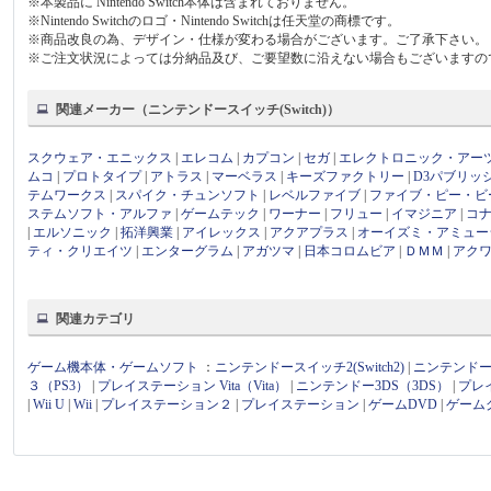
※本製品に Nintendo Switch本体は含まれておりません。
※Nintendo Switchのロゴ・Nintendo Switchは任天堂の商標です。
※商品改良の為、デザイン・仕様が変わる場合がございます。ご了承下さい。
※ご注文状況によっては分納品及び、ご要望数に沿えない場合もございますの
関連メーカー（ニンテンドースイッチ(Switch)）
スクウェア・エニックス
|
エレコム
|
カプコン
|
セガ
|
エレクトロニック・アー
ムコ
|
プロトタイプ
|
アトラス
|
マーベラス
|
キーズファクトリー
|
D3パブリッ
テムワークス
|
スパイク・チュンソフト
|
レベルファイブ
|
ファイブ・ピー・ビ
ステムソフト・アルファ
|
ゲームテック
|
ワーナー
|
フリュー
|
イマジニア
|
コ
|
エルソニック
|
拓洋興業
|
アイレックス
|
アクアプラス
|
オーイズミ・アミュー
ティ・クリエイツ
|
エンターグラム
|
アガツマ
|
日本コロムビア
|
ＤＭＭ
|
アク
関連カテゴリ
ゲーム機本体・ゲームソフト
：
ニンテンドースイッチ2(Switch2)
|
ニンテンドース
３（PS3）
|
プレイステーション Vita（Vita）
|
ニンテンドー3DS（3DS）
|
プレ
|
Wii U
|
Wii
|
プレイステーション２
|
プレイステーション
|
ゲームDVD
|
ゲーム