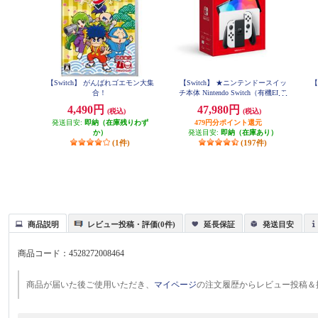
【Switch】 がんばれゴエモン大集
【Switch】 ★ニンテンドースイッ
【
合！
チ本体 Nintendo Switch（有機ELモ
デル） Joy-Con(L)/(R) ホワイト
4,490円
47,980円
(税込)
(税込)
発送目安:
即納（在庫残りわず
479円分ポイント還元
か）
発送目安:
即納（在庫あり）
(1件)
(197件)
商品説明
レビュー投稿・評価(0件)
延長保証
発送目安
商品コード：
4528272008464
商品が届いた後ご使用いただき、
マイページ
の注文履歴からレビュー投稿＆