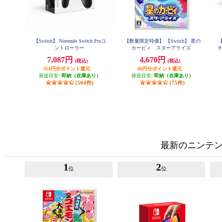
【Switch】 Nintendo Switch Proコ
【数量限定特価】 【Switch】 星の
【
ントローラー
カービィ スターアライズ
チ
7,087円
4,670円
(税込)
(税込)
354円分ポイント還元
46円分ポイント還元
発送目安:
即納（在庫あり）
発送目安:
即納（在庫あり）
(504件)
(75件)
最新のニンテンド
1
2
位
位