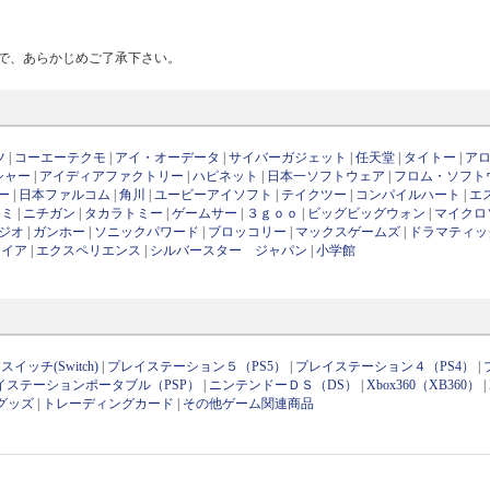
で、あらかじめご了承下さい。
ツ
|
コーエーテクモ
|
アイ・オーデータ
|
サイバーガジェット
|
任天堂
|
タイトー
|
ア
シャー
|
アイディアファクトリー
|
ハピネット
|
日本一ソフトウェア
|
フロム・ソフト
ー
|
日本ファルコム
|
角川
|
ユービーアイソフト
|
テイクツー
|
コンパイルハート
|
エ
ナミ
|
ニチガン
|
タカラトミー
|
ゲームサー
|
３ｇｏｏ
|
ビッグビッグウォン
|
マイクロ
ジオ
|
ガンホー
|
ソニックパワード
|
ブロッコリー
|
マックスゲームズ
|
ドラマティッ
ワイア
|
エクスペリエンス
|
シルバースター ジャパン
|
小学館
イッチ(Switch)
|
プレイステーション５（PS5）
|
プレイステーション４（PS4）
|
イステーションポータブル（PSP）
|
ニンテンドーＤＳ（DS）
|
Xbox360（XB360）
|
グッズ
|
トレーディングカード
|
その他ゲーム関連商品