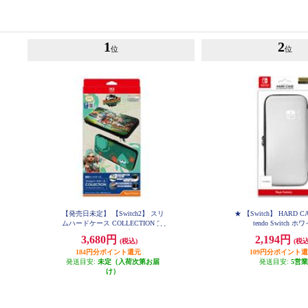
1
2
位
位
【発売日未定】 【Switch2】 スリ
★ 【Switch】 HARD CAS
ムハードケース COLLECTION for
tendo Switch 
Nintendo Switch 2 スプラトゥーン
3,680円
2,194円
(税込)
(税込
レイダース
184円分ポイント還元
109円分ポイント
発送目安:
未定（入荷次第お届
発送目安:
5営
け）