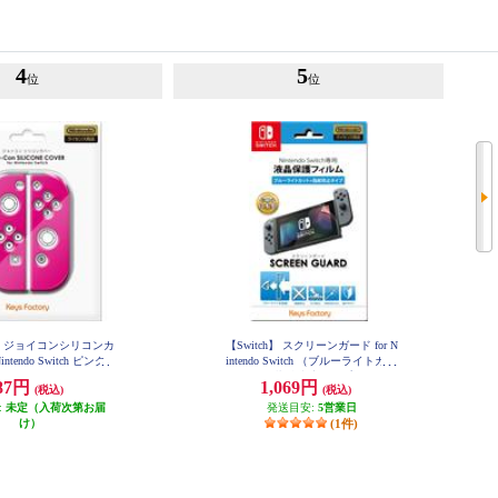
4
5
位
位
h】 ジョイコンシリコンカ
【Switch】 スクリーンガード for N
intendo Switch ピンク
intendo Switch （ブルーライトカッ
ト+指紋防止タイプ）
87円
1,069円
(税込)
(税込)
:
未定（入荷次第お届
発送目安:
5営業日
け）
(1件)