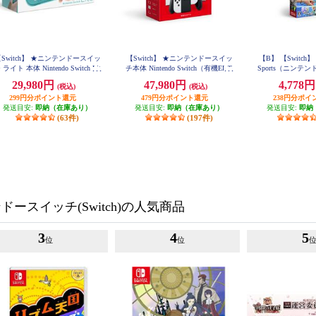
Switch】 ★ニンテンドースイッ
【Switch】 ★ニンテンドースイッ
【B】 【Switch】 Ni
 ライト 本体 Nintendo Switch Lit
チ本体 Nintendo Switch（有機ELモ
Sports（ニンテ
e ターコイズ
デル） Joy-Con(L)/(R) ホワイト
ポー
29,980円
47,980円
4,778
(税込)
(税込)
299円分ポイント還元
479円分ポイント還元
238円分ポイ
発送目安:
即納（在庫あり）
発送目安:
即納（在庫あり）
発送目安:
即納
(63件)
(197件)
ースイッチ(Switch)の人気商品
3
4
5
位
位