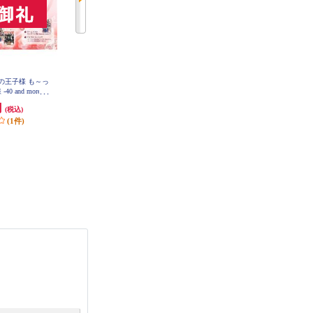
ニスの王子様 も～っ
【Switch】 ★ニンテンドースイッ
【A】 【Switch】 トモダチコレク
 and more...
チ ライト 本体 Nintendo Switch Lit
ション わくわく生活
員長からのねぎ
e コーラル
円
29,980円
6,403円
(税込)
(税込)
(税込)
ィション
(1件)
299円分ポイント還元
320円分ポイント還元
発送目安:
即納（在庫残りわず
発送目安:
即納（在庫あり）
か）
(12件)
(36件)