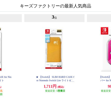
キーズファクトリーの最新人気商品
3
位
E for Nin
★ 【Switch】 SLIM HARD CASE f
【Switc
ホワイト
or Nintendo Switch Lite ライトオレ
バー for N
ンジ
1,711円
9
)
(税込)
還元
発送目安:
5営業日
発送目安
業日