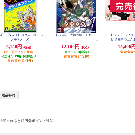
A】 【Switch】 リズム天国 ミラ
【Switch】 式神の城 トリロジー
【Switch】 テ
クルスターズ
と 学園祭の王子様 -40
合同学園祭運営委
6,150円
12,100円
15,400
(税込)
(税込)
らいエデ
615円分ポイント還元
発送目安:
3営業日
発送目安:
即納（在庫あり）
(2件)
(8件)
返品特約
掲載されると
10円分ポイント
進呈！