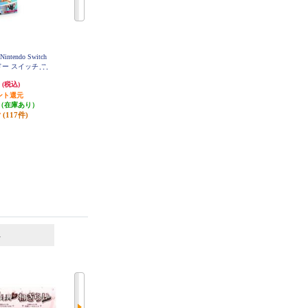
ntendo Switch
【B】 【Switch】 Splatoon 3（スプ
【Switch】 Joy-Con(L) パステルパ
ンドー スイッチ ス
ラトゥーン3）
ープル/(R) パステルグリーン
ツ）
円
5,481円
7,729円
(税込)
(税込)
(税込)
ント還元
発送目安:
即納（在庫あり）
発送目安:
即納（在庫あり）
（在庫あり）
(253件)
(11件)
(117件)
6
7
位
位
位