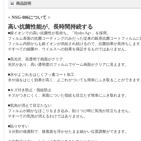
商品説明
< NSG-006について >
高い抗菌性能が、長時間持続する
■銀イオンでの高い抗菌性が長持ち。「Hydro Ag+」を採用。
フィルム表面の抗菌コーティングのみだった従来の銀系抗菌コートフィルムに
フィルム内部からも銀イオンが供給され続けるので、抗菌効果が長持ちします
※すべての細菌や、ウイルスへの効果を保証するものではありません。
■高光沢、高透明で画面がクリア
光沢があり、高い透明度のフィルムでゲーム画面がクリアに見えます。
■水やよごれをはじくフッ素コート加工
水や油をはじく効果が高く、よごれがついても簡単にふき取ることができます
■キズ付き防止・指紋防止
キズがつきにくく、表面についた指紋も目立たず簡単にふき取れます。
■気泡が消えて目立たない
フィルムが細かなほこりをまき込み、貼りつけ時に気泡が目立ちません。
※すべての気泡が消えるわけではありません。
■貼りやすい
３分割の保護剤で、接着面を浮かせたまま細かい位置調整ができます。