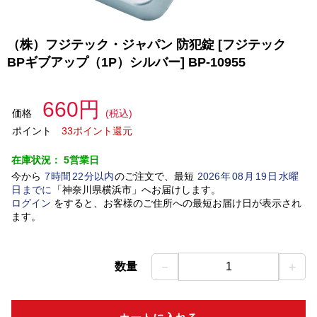
（株）フジテック・ジャパン 防犯錠 [フジテック
BPギブアップ（1P）シルバー] BP-10955
660円
価格
(税込)
ポイント
33ポイント還元
在庫状況：
5営業日
今から
7
時間
22
分以内
のご注文で、最短
2026
年
08
月
19
日
水曜
日
までに
「
神奈川県横浜市
」
へお届けします。
ログイン
をすると、お客様のご住所への最短お届け日が表示され
ます。
－
＋
数量
1