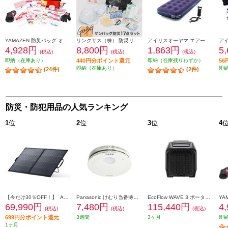
YAMAZEN 防災バッグ オレンジ YBG-30R
リンクサス（株） 防災リュック リンクサス ゲンバッグ防災17点セット GB-BS01
アイリスオーヤマ エアーベッド【シングルサイズ/ポンプ付】 ABD-1N
4,928円
8,800円
1,863円
5
(税込)
(税込)
(税込)
即納（在庫あり）
440円分ポイント還元
即納（在庫残りわずか）
5
即納（在庫あり）
即
(24件)
(2件)
防災・防犯用品の人気ランキング
1
位
2
位
3
位
4
【今だけ30％OFF！】 Anker ソーラーパネル Solix PS200 Dual Portable Solar Panel【出力最大200W/重さ4.8kg/アルミフレーム/10年使える長寿命】 AS320011
Panasonic けむり当番薄型2種 ホワイト(電池式/ワイヤレス連動子機/あかり付)ブリスタパック SHK74202P
EcoFlow WAVE 3 ポータブルエアコン 自動/冷房/暖房/除湿機能搭載 EFWAVE3-JP-NBOX
69,990円
7,480円
115,440円
4
(税込)
(税込)
(税込)
699円分ポイント還元
3週間
3ヶ月
即
1ヶ月