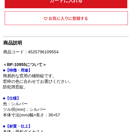
カートに入れる
商品説明
商品コード：4525796109554
＜BP-10955について＞
■【特徴・用途】
簡易的な窓用の補助錠です。
窓枠の色に合わせてお選びください。
防犯用窓錠。
■【仕様】
色：シルバー
ツル径(mm)：シルバー
本体寸法(mm)幅×長さ：36×57
■【材質・仕上】
本体：亜鉛ダイカスト